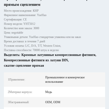
прямым сцеплением
Место происхождения: КНР
Фирменное наименование: YueHao
Сертификация: CE
Номер модели: YHT5012
Количество мин заказа: 3000
Цена: negotiable
Упаковывая детали: YueHao стандартная упаковка или на заказ
Время доставки: в течение 7 дней
Условия оплаты: L/C, D/A, T/T, Western Union,
Поставка способности: 70000 штук в неделю
Выделить:
Кромные латуниные компрессионные фитинги
,
Компрессионные фитинги из латуни DIN
,
сжатие сцепление прямая
Промышленное и коммерческое
1Применение:
использование
2Материал корпуса:
Медь
3Настраиваемый:
OEM, ODM