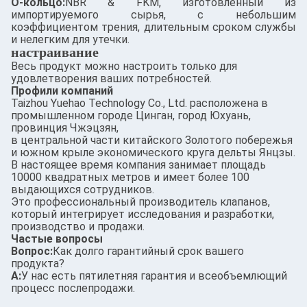
О-кольцо:
NBR & FKM, изготовленный из
импортируемого сырья, с небольшим
коэффициентом трения, длительным сроком службы
и нелегким для утечки.
настраивание
Весь продукт можно настроить только для
удовлетворения ваших потребностей.
Профили компаний
Taizhou Yuehao Technology Co., Ltd. расположена в
промышленном городе Цинган, город Юхуань,
провинция Чжэцзян,
в центральной части китайского Золотого побережья
и южном крыле экономического круга дельты Янцзы.
В настоящее время компания занимает площадь
10000 квадратных метров и имеет более 100
выдающихся сотрудников.
Это профессиональный производитель клапанов,
который интегрирует исследования и разработки,
производство и продажи.
Частые вопросы
Вопрос:
Как долго гарантийный срок вашего
продукта?
А:
У нас есть пятилетняя гарантия и всеобъемлющий
процесс послепродажи.