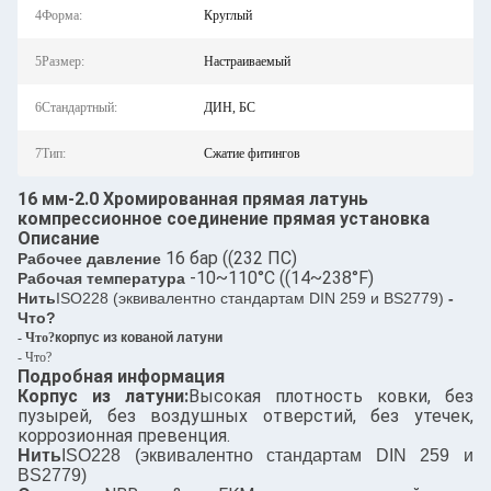
4Форма:
Круглый
5Размер:
Настраиваемый
6Стандартный:
ДИН, БС
7Тип:
Сжатие фитингов
16 мм-2.0 Хромированная прямая латунь
компрессионное соединение прямая установка
Описание
16 бар ((232 ПС)
Рабочее давление
-10~110°C ((14~238°F)
Рабочая температура
Нить
ISO228 (эквивалентно стандартам DIN 259 и BS2779)
-
Что?
- Что?
корпус из кованой латуни
- Что?
Подробная информация
Корпус из латуни:
Высокая плотность ковки, без
пузырей, без воздушных отверстий, без утечек,
коррозионная превенция.
Нить
ISO228 (эквивалентно стандартам DIN 259 и
BS2779)