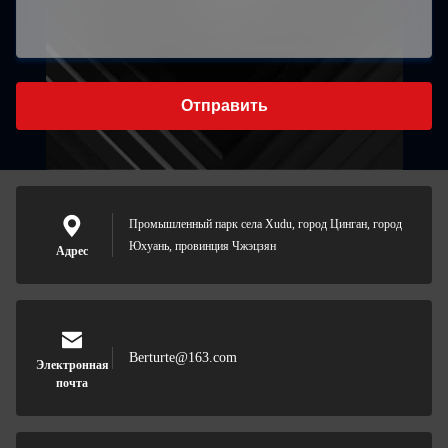
Отправить
Промышленный парк села Xudu, город Цинган, город
Юхуань, провинция Чжэцзян
Адрес
Berturte@163.com
Электронная
почта