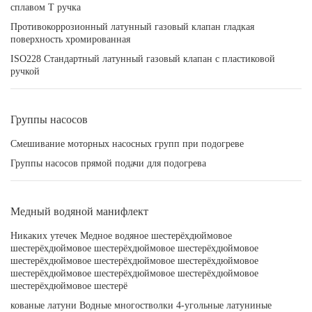
сплавом T ручка
Противокоррозионный латунный газовый клапан гладкая
поверхность хромированная
ISO228 Стандартный латунный газовый клапан с пластиковой
ручкой
Группы насосов
Смешивание моторных насосных групп при подогреве
Группы насосов прямой подачи для подогрева
Медный водяной манифлект
Никаких утечек Медное водяное шестерёхдюймовое
шестерёхдюймовое шестерёхдюймовое шестерёхдюймовое
шестерёхдюймовое шестерёхдюймовое шестерёхдюймовое
шестерёхдюймовое шестерёхдюймовое шестерёхдюймовое
шестерёхдюймовое шестерё
кованые латуни Водные многостволки 4-угольные латуниные