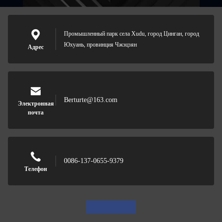
Промышленный парк села Xudu, город Цинган, город
Юхуань, провинция Чжэцзян
Адрес
Berturte@163.com
Электронная
почта
0086-137-0655-9379
Телефон