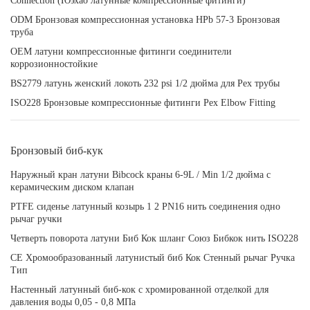
Connection (Юэхао латунные компрессионные фитинги)
ODM Бронзовая компрессионная установка HPb 57-3 Бронзовая
труба
OEM латуни компрессионные фитинги соединители
коррозионностойкие
BS2779 латунь женский локоть 232 psi 1/2 дюйма для Pex трубы
ISO228 Бронзовые компрессионные фитинги Pex Elbow Fitting
Бронзовый биб-кук
Наружный кран латуни Bibcock краны 6-9L / Min 1/2 дюйма с
керамическим диском клапан
PTFE сиденье латунный козырь 1 2 PN16 нить соединения одно
рычаг ручки
Четверть поворота латуни Биб Кок шланг Союз Бибкок нить ISO228
CE Хромообразованный латунистый биб Кок Стенный рычаг Ручка
Тип
Настенный латунный биб-кок с хромированной отделкой для
давления воды 0,05 - 0,8 МПа