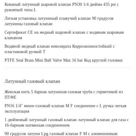
Кованый латунный шаровой клапан PN30 1/4 дюйма 435 psi с
рукояткой типа L
Легкая установка латуниный плавучий клапан 90 градусов
латунины газовый клапан
Сертификат CE на медный шаровой клапан с водяным шаровым
клапаном
Водяной медный клапан невозврата Коррозионностойкий с
пластиковой ручкой T
PTFE Seal Brass Mini Ball Valve Max 16 bar Код круглой головки
Латунный газовый клапан
Женская нить 5 барная латуниная газовая труба с герметикой из
ПТФЕ
PN16 1/4" мини-газовый клапан M F соединение с L ручка легкая
эксплуатация
1 дюймовый латунный газовый клапан латунный клапан для газа с
16-барным натяжным соединением
90 градусов латуни Lpg газовый клапан F M с алюминиевым