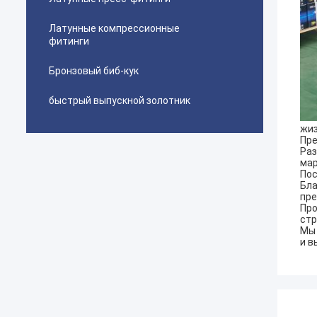
Латунные компрессионные
фитинги
Бронзовый биб-кук
быстрый выпускной золотник
жиз
Пре
Раз
мар
Пос
Бла
пре
Про
стр
Мы 
и в