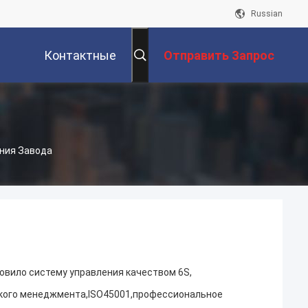
Russian
Контактные
Отправить Запрос
Данные
иния Завода
овило систему управления качеством 6S,
кого менеджмента,ISO45001,профессиональное