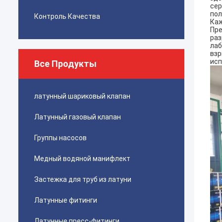
сер
пол
Контроль Качества
Каж
Пре
раз
лаб
взр
исп
Все Продукты
латунный шариковый клапан
Латунный газовый клапан
Группы насосов
Медный водяной манифлект
Застежка для труб из латуни
Латунные фитинги
Латунные пресс-фитинги