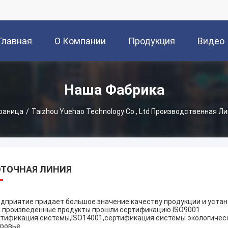
Главная
О Компании
Продукция
Видео
траница
Наша Фабрика
траница
/
Taizhou Yuehao Technology Co., Ltd Производственная Л
ТОЧНАЯ ЛИНИЯ
дприятие придает большое значение качеству продукции и устан
 произведенные продукты прошли сертификацию ISO9001
тификация системы,ISO14001,сертификация системы экологичес
ровье