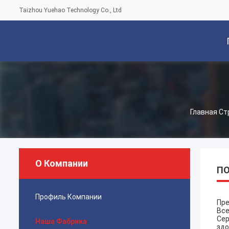
Taizhou Yuehao Technology Co., Ltd
С
Главная С
О Компании
ПО
Профиль Компании
Пре
Все
Сер
Наша Фабрика
здо