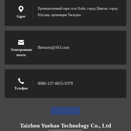
Промышленный парк села Xudu, город Цинган, город
Юхуань, провинция Чжэцзян
Адрес
Berturte@163.com
Электронная
почта
0086-137-0655-9379
Телефон
Taizhou Yuehao Technology Co., Ltd