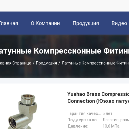
Главная
О Компании
Продукция
Видео
траница
атунные Компрессионные Фитин
лавная Страница
/
Продукция
/
Латунные Компрессионные Фитин
Yuehao Brass Compression
Connection (Юэхао лат
Гарантия качества:
5 лет
Поддержка по индивидуальному заказу:
Логотип, раз
Давление:
10,6 МПа