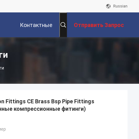
Russian
Контактные
Отправить Запрос
Данные
ги
ги
 Fittings CE Brass Bsp Pipe Fittings
унные компрессионные фитинги)
мер