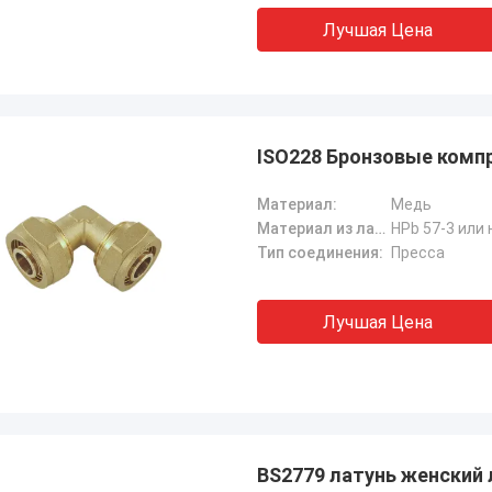
Лучшая Цена
ISO228 Бронзовые компр
Материал:
Медь
Материал из латуни:
HPb 57-3 или 
Тип соединения:
Пресса
Лучшая Цена
BS2779 латунь женский 