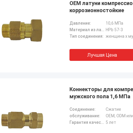
OEM латуни компрессио
коррозионностойкие
Давление:
10,6 МПа
Материал из латуни:
HPb 57-3
Тип соединения:
женщина х м
Лучшая Цена
Коннекторы для компрес
мужского пола 1,6 МПа
Соединение:
Сжатие
обслуживание:
OEM, ODM ил
Гарантия качества:
5 лет