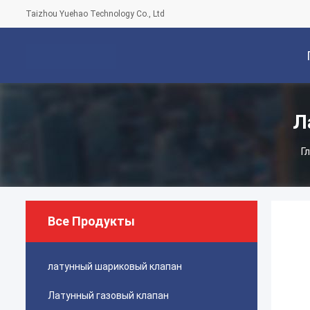
Taizhou Yuehao Technology Co., Ltd
С
Л
Г
Все Продукты
латунный шариковый клапан
Латунный газовый клапан