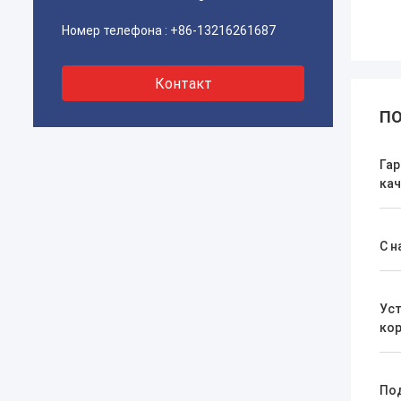
Номер телефона :
+86-13216261687
Контакт
ПО
Гар
кач
С н
Уст
ко
По