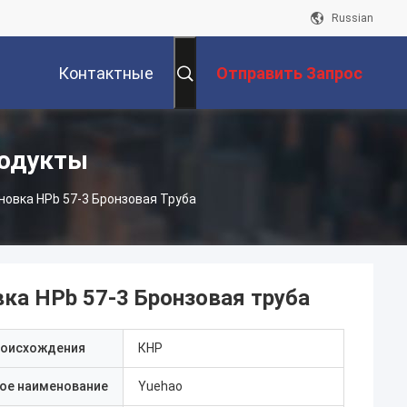
Russian
Контактные
Отправить Запрос
Данные
родукты
овка HPb 57-3 Бронзовая Труба
ка HPb 57-3 Бронзовая труба
роисхождения
КНР
ое наименование
Yuehao