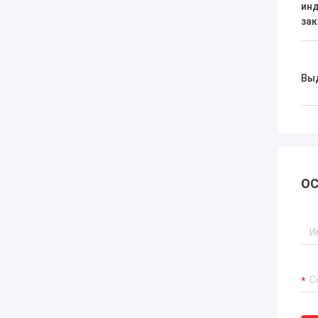
ин
зак
Вы
ОС