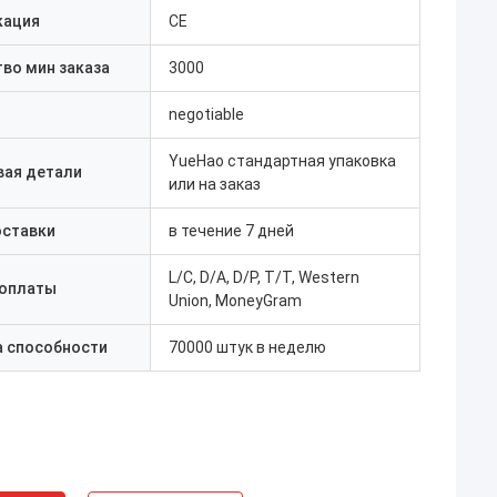
кация
CE
во мин заказа
3000
negotiable
YueHao стандартная упаковка
вая детали
или на заказ
оставки
в течение 7 дней
L/C, D/A, D/P, T/T, Western
 оплаты
Union, MoneyGram
а способности
70000 штук в неделю