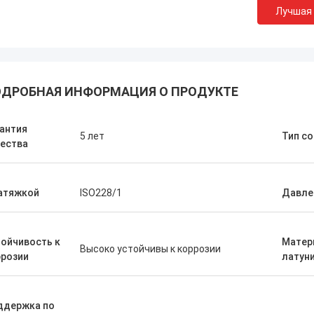
Лучшая
ДРОБНАЯ ИНФОРМАЦИЯ О ПРОДУКТЕ
антия
5 лет
Тип с
ества
атяжкой
ISO228/1
Давле
ойчивость к
Матер
Высоко устойчивы к коррозии
ррозии
латун
ддержка по