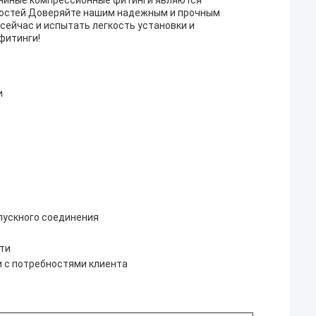
униные компрессионные фитинги являются
ностей.Доверяйте нашим надежным и прочным
сейчас и испытать легкость установки и
фитинги!
и
пускного соединения
ти
и с потребностями клиента