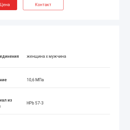
 Цена
Контакт
оединения
женщина х мужчина
ние
10,6 МПа
иал из
HPb 57-3
и