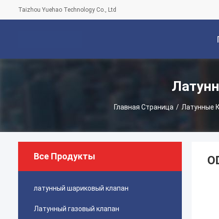
Taizhou Yuehao Technology Co., Ltd
С
Латунн
Главная Страница
/
Латунные 
Все Продукты
O
латунный шариковый клапан
Латунный газовый клапан