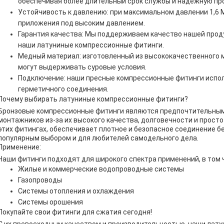
обеспечивая более длительный срок службы и надежную пр
Устойчивость к давлению: при максимальном давлении 1,6 
приложения под высоким давлением.
Гарантия качества: Мы поддерживаем качество нашей прод
наши латуниные компрессионные фитинги.
Медный материал: изготовленный из высококачественного м
могут выдерживать суровые условия.
Подключение: наши пресные компрессионные фитинги испол
герметичного соединения.
Почему выбирать латуниные компрессионные фитинги?
Бронзовые компрессионные фитинги являются предпочтительным 
монтажников из-за их высокого качества, долговечности и прост
этих фитингах, обеспечивает плотное и безопасное соединение б
популярным выбором и для любителей самодельного дела.
Применение:
Наши фитинги подходят для широкого спектра применений, в том 
Жилые и коммерческие водопроводные системы
Газопроводы
Системы отопления и охлаждения
Системы орошения
Покупайте свои фитинги для сжатия сегодня!