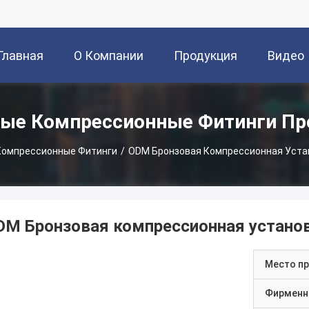
Главная
О Компании
Продукция
Видео
траница
ые Компрессионные Фитинги П
Компрессионные Фитинги
/
ODM Бронзовая Компрессионная Устан
DM Бронзовая компрессионная установ
Место п
Фирменн