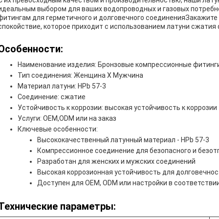
С их превосходным качеством и производительностью, наши лат
идеальным выбором для ваших водопроводных и газовых потреб
фитингам для герметичного и долговечного соединенияЗакажите 
спокойствие, которое приходит с использованием латуни сжатия 
Особенности:
Наименование изделия: Бронзовые компрессионные фитинг
Тип соединения: Женщина X Мужчина
Материал латуни: HPb 57-3
Соединение: сжатие
Устойчивость к коррозии: высокая устойчивость к коррозии
Услуги: OEM,ODM или на заказ
Ключевые особенности:
Высококачественный латунный материал - HPb 57-3
Компрессионное соединение для безопасного и безот
Разработан для женских и мужских соединений
Высокая коррозионная устойчивость для долговечнос
Доступен для OEM, ODM или настройки в соответстви
Технические параметры: