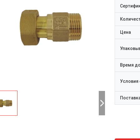
Сертифи
Количест
Цена
Упаковы
Время д
Условия
Поставк