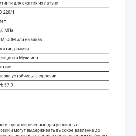
тинги для сжатия из латуни
O 228/1
лет
,6 МПа
M, ODM или на заказ
готип, размер
енщина x Мужчина
жатие
соко устойчивы к коррозии
b 57-3
инги, предназначенные для различных
розии и могут выдерживать высокое давление до
о использования, что делает их популярным выбором