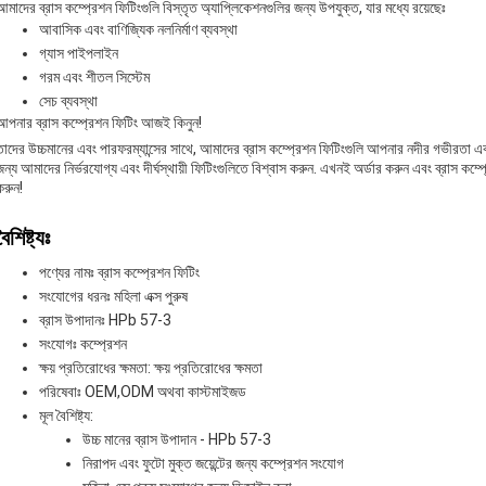
আমাদের ব্রাস কম্প্রেশন ফিটিংগুলি বিস্তৃত অ্যাপ্লিকেশনগুলির জন্য উপযুক্ত, যার মধ্যে রয়েছেঃ
আবাসিক এবং বাণিজ্যিক নলনির্মাণ ব্যবস্থা
গ্যাস পাইপলাইন
গরম এবং শীতল সিস্টেম
সেচ ব্যবস্থা
আপনার ব্রাস কম্প্রেশন ফিটিং আজই কিনুন!
তাদের উচ্চমানের এবং পারফরম্যান্সের সাথে, আমাদের ব্রাস কম্প্রেশন ফিটিংগুলি আপনার নদীর গভীরতা এবং 
জন্য আমাদের নির্ভরযোগ্য এবং দীর্ঘস্থায়ী ফিটিংগুলিতে বিশ্বাস করুন. এখনই অর্ডার করুন এবং ব্রাস ক
করুন!
বৈশিষ্ট্যঃ
পণ্যের নামঃ ব্রাস কম্প্রেশন ফিটিং
সংযোগের ধরনঃ মহিলা এক্স পুরুষ
ব্রাস উপাদানঃ HPb 57-3
সংযোগঃ কম্প্রেশন
ক্ষয় প্রতিরোধের ক্ষমতা: ক্ষয় প্রতিরোধের ক্ষমতা
পরিষেবাঃ OEM,ODM অথবা কাস্টমাইজড
মূল বৈশিষ্ট্য:
উচ্চ মানের ব্রাস উপাদান - HPb 57-3
নিরাপদ এবং ফুটো মুক্ত জয়েন্টের জন্য কম্প্রেশন সংযোগ