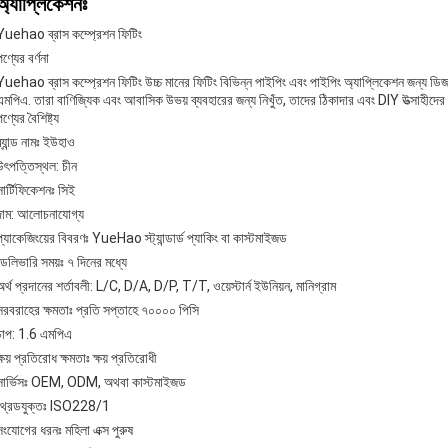
অ্যাপ্লিকেশনঃ
Yuehao ব্রাস কম্প্রেশন ফিটিং
পণ্যের বর্ণনা
Yuehao ব্রাস কম্প্রেশন ফিটিং উচ্চ মানের ফিটিং বিভিন্ন পাইপিং এবং পাইপিং অ্যাপ্লিকেশন জন্য ডিজ
এমপিএ. তারা বাণিজ্যিক এবং আবাসিক উভয় ব্যবহারের জন্য নিখুঁত, তাদের ঠিকাদার এবং DIY উত্সাহীদের
ণ্যের বৈশিষ্ট্য
্র্যান্ড নামঃ
ইউহাও
উৎপত্তিস্থল:
চীন
সার্টিফিকেশনঃ
সিই
দাম:
আলোচনাযোগ্য
প্যাকেজিংয়ের বিবরণঃ
YueHao স্ট্যান্ডার্ড প্যাকিং বা কাস্টমাইজড
ডেলিভারি সময়ঃ
৭ দিনের মধ্যে
অর্থ প্রদানের শর্তাবলী:
L/C, D/A, D/P, T/T, ওয়েস্টার্ন ইউনিয়ন, মানিগ্রাম
সরবরাহের ক্ষমতাঃ
প্রতি সপ্তাহে ৭০০০০ পিসি
চাপ:
1.6 এমপিএ
ক্ষয় প্রতিরোধ ক্ষমতাঃ
ক্ষয় প্রতিরোধী
ার্ভিসঃ
OEM, ODM, অথবা কাস্টমাইজড
থ্রেডযুক্তঃ
ISO228/1
সংযোগের ধরনঃ
মহিলা এক্স পুরুষ