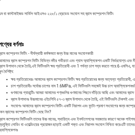
ম বা কাস্টমাইজড সার্ভিস আইএসও ২২৮/১ থ্রেডেড সংযোগ সহ ব্রাস কম্প্রেশন ফিটিং
পণ্যের বর্ণনাঃ
ব্রাস কম্প্রেশন ফিটিং - দীর্ঘস্থায়ী কর্মক্ষমতা জন্য উচ্চ মানের সংযোগকারী
আমাদের ব্রাস কম্প্রেশন ফিটিং বিভিন্ন নদীর গভীরতা এবং গ্যাস অ্যাপ্লিকেশন একটি নির্ভরযোগ্য এবং 
ব্রাস উপাদান থেকে তৈরি,এই ফিটিংগুলি ক্ষয় প্রতিরোধী এবং 1 পর্যন্ত চাপ সহ্য করতে পারে.6 এমপিএ,
ূল বৈশিষ্ট্য:
ক্ষয় প্রতিরোধেরঃ আমাদের ব্রাস কম্প্রেশন ফিটিং ক্ষয় প্রতিরোধের জন্য অত্যন্ত প্রতিরোধী, এক
চাপ প্রতিরোধীঃ সর্বোচ্চ চাপের নাম 1.6MPa, এই ফিটিংগুলি সহজেই উচ্চ চাপ অ্যাপ্লিকেশনগ
গুণমানের গ্যারান্টিঃ আমরা আমাদের পণ্যগুলির গুণমানের পিছনে দাঁড়িয়ে আছি এবং আমাদের ব্রাস ক
ব্রাস উপাদানঃ উচ্চমানের এইচপিবি ৫৭-৩ ব্রাস উপাদান থেকে তৈরি, এই ফিটিংগুলি টেকসই এ
সংযোগঃ আমাদের ব্রাস কম্প্রেশন ফিটিং একটি নিরাপদ এবং ফুটো-প্রমাণ সংযোগের জন্য কম্প্রে
কেন ব্রাসের কম্প্রেশন ফিটিং বেছে নিন?
ব্রাস কম্প্রেশন ফিটিংগুলি তাদের উচ্চ মানের, স্থায়িত্ব এবং ইনস্টলেশনের সহজতার কারণে অনেক পাইপম্
প্রযুক্তি লোডিং বা ওয়েল্ডিংয়ের প্রয়োজন ছাড়াই একটি শক্ত এবং নিরাপদ সংযোগ নিশ্চিত করেএটি তাদে
অ্যাপ্লিকেশনঃ