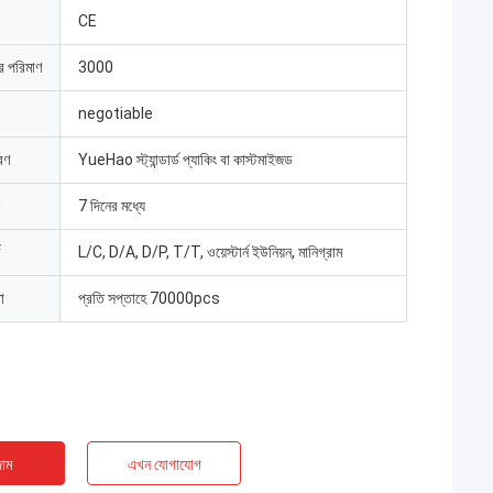
CE
ার পরিমাণ
3000
negotiable
রণ
YueHao স্ট্যান্ডার্ড প্যাকিং বা কাস্টমাইজড
7 দিনের মধ্যে
L/C, D/A, D/P, T/T, ওয়েস্টার্ন ইউনিয়ন, মানিগ্রাম
া
প্রতি সপ্তাহে 70000pcs
াম
এখন যোগাযোগ