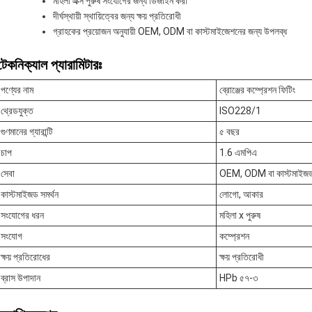
মহিলা এক্স পুরুষ সংযোগের জন্য ডিজাইন করা
দীর্ঘস্থায়ী স্থায়িত্বের জন্য ক্ষয় প্রতিরোধী
গ্রাহকের প্রয়োজন অনুযায়ী OEM, ODM বা কাস্টমাইজেশনের জন্য উপলব্ধ
টেকনিক্যাল প্যারামিটারঃ
পণ্যের নাম
ব্রোঞ্জের কম্প্রেশন ফিটিং
থ্রেডযুক্ত
ISO228/1
গুণমানের গ্যারান্টি
৫ বছর
চাপ
1.6 এমপিএ
সেবা
OEM, ODM বা কাস্টমাইজ
কাস্টমাইজড সমর্থন
লোগো, আকার
সংযোগের ধরন
মহিলা x পুরুষ
সংযোগ
কম্প্রেশন
ক্ষয় প্রতিরোধের
ক্ষয় প্রতিরোধী
ব্রাস উপাদান
HPb ৫৭-৩