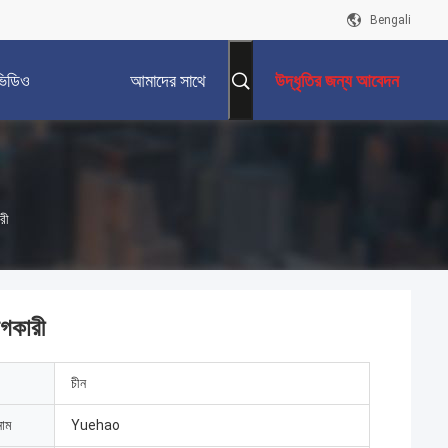
Bengali
ভিডিও
আমাদের সাথে
উদ্ধৃতির জন্য আবেদন
যোগাযোগ করুন
রী
গকারী
চীন
নাম
Yuehao