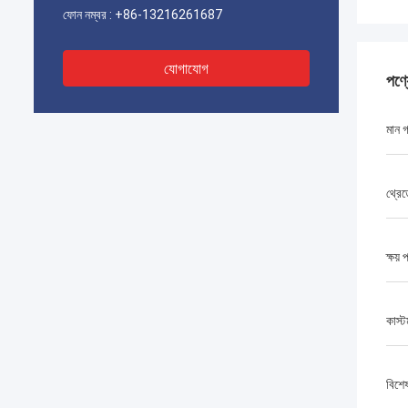
ফোন নম্বর :
+86-13216261687
যোগাযোগ
পণ্
মান গ্
থ্রে
ক্ষয়
কাস্
বিশে