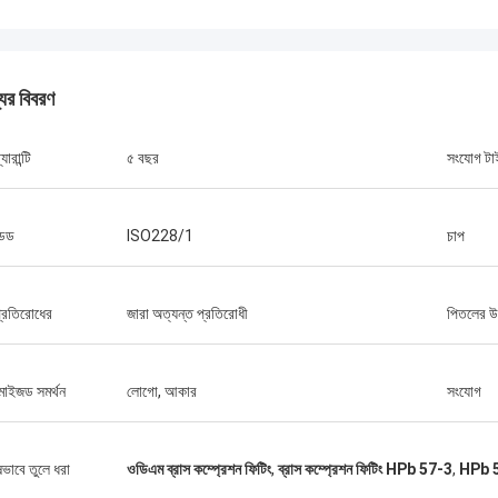
যের বিবরণ
যারান্টি
৫ বছর
সংযোগ টা
ডেড
ISO228/1
চাপ
 প্রতিরোধের
জারা অত্যন্ত প্রতিরোধী
পিতলের উ
টমাইজড সমর্থন
লোগো, আকার
সংযোগ
ষভাবে তুলে ধরা
ওডিএম ব্রাস কম্প্রেশন ফিটিং
,
ব্রাস কম্প্রেশন ফিটিং HPb 57-3
,
HPb 57