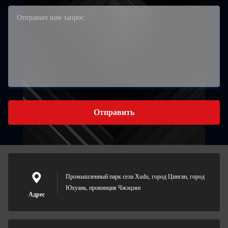
Отправить
Промышленный парк села Xudu, город Цинган, город
Юхуань, провинция Чжэцзян
Адрес