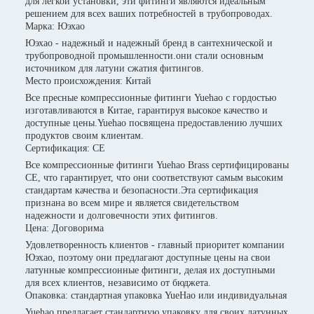
для легкой установки, эти фитинги являются идеальным
решением для всех ваших потребностей в трубопроводах.
Марка: Юэхао
Юэхао - надежный и надежный бренд в сантехнической и
трубопроводной промышленности.они стали основным
источником для латуни сжатия фитингов.
Место происхождения: Китай
Все пресные компрессионные фитинги Yuehao с гордостью
изготавливаются в Китае, гарантируя высокое качество и
доступные цены.Yuehao посвящена предоставлению лучших
продуктов своим клиентам.
Сертификация: CE
Все компрессионные фитинги Yuehao Brass сертифицированы
CE, что гарантирует, что они соответствуют самым высоким
стандартам качества и безопасности.Эта сертификация
признана во всем мире и является свидетельством
надежности и долговечности этих фитингов.
Цена: Договорима
Удовлетворенность клиентов - главный приоритет компании
Юэхао, поэтому они предлагают доступные цены на свои
латунные компрессионные фитинги, делая их доступными
для всех клиентов, независимо от бюджета.
Опаковка: стандартная упаковка YueHao или индивидуальная
Yuehao предлагает стандартную упаковку для своих латунных