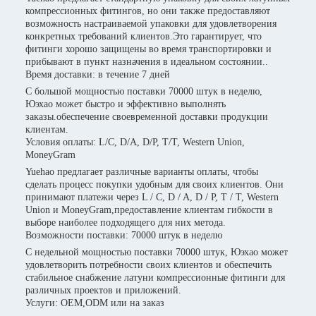
компрессионных фитингов, но они также предоставляют
возможность настраиваемой упаковки для удовлетворения
конкретных требований клиентов.Это гарантирует, что
фитинги хорошо защищены во время транспортировки и
прибывают в пункт назначения в идеальном состоянии..
Время доставки: в течение 7 дней
С большой мощностью поставки 70000 штук в неделю,
Юэхао может быстро и эффективно выполнять
заказы.обеспечение своевременной доставки продукции
клиентам.
Условия оплаты: L/C, D/A, D/P, T/T, Western Union,
MoneyGram
Yuehao предлагает различные варианты оплаты, чтобы
сделать процесс покупки удобным для своих клиентов. Они
принимают платежи через L / C, D / A, D / P, T / T, Western
Union и MoneyGram,предоставление клиентам гибкости в
выборе наиболее подходящего для них метода.
Возможности поставки: 70000 штук в неделю
С недельной мощностью поставки 70000 штук, Юэхао может
удовлетворить потребности своих клиентов и обеспечить
стабильное снабжение латуни компрессионные фитинги для
различных проектов и приложений.
Услуги: OEM,ODM или на заказ