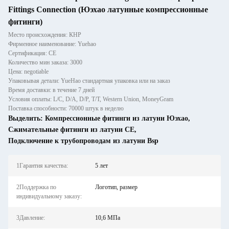
Fittings Connection (Юэхао латунные компрессионные
фитинги)
Место происхождения: КНР
Фирменное наименование: Yuehao
Сертификация: CE
Количество мин заказа: 3000
Цена: negotiable
Упаковывая детали: YueHao стандартная упаковка или на заказ
Время доставки: в течение 7 дней
Условия оплаты: L/C, D/A, D/P, T/T, Western Union, MoneyGram
Поставка способности: 70000 штук в неделю
Выделить:
Компрессионные фитинги из латуни Юэхао
,
Сжимательные фитинги из латуни CE
,
Подключение к трубопроводам из латуни Bsp
1Гарантия качества:
5 лет
2Поддержка по
Логотип, размер
индивидуальному заказу:
3Давление:
10,6 МПа