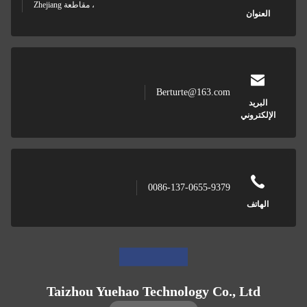
، مقاطعة Zhejiang
ن
Berturte@163.com
وني
0086-137-0655-9379
ف
Taizhou Yuehao Technology Co., L