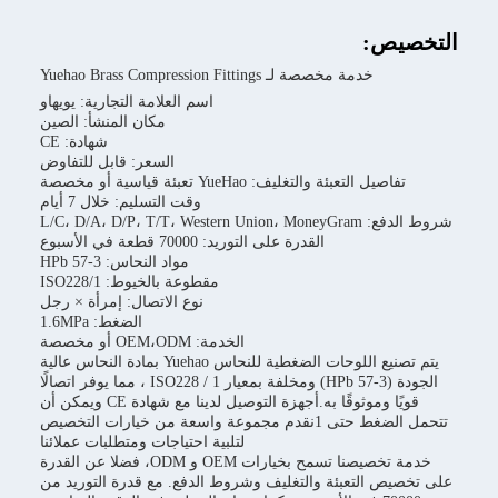
يص:
خدمة مخصصة لـ Yuehao Brass Compression Fittings
اسم العلامة التجارية: يويهاو
مكان المنشأ: الصين
شهادة: CE
السعر: قابل للتفاوض
تفاصيل التعبئة والتغليف: YueHao تعبئة قياسية أو مخصصة
وقت التسليم: خلال 7 أيام
L/C، D/A، D/P، T/T، Western
القدرة على التوريد: 70000 قطعة في الأسبوع
مواد النحاس: HPb 57-3
مقطوعة بالخيوط: ISO228/1
نوع الاتصال: إمرأة × رجل
الضغط: 1.6MPa
الخدمة: OEM،ODM أو مخصصة
يتم تصنيع اللوحات الضغطية للنحاس Yuehao بمادة النحاس عالية
الجودة (HPb 57-3) ومخلفة بمعيار ISO228 / 1 ، مما يوفر اتصالًا
قويًا وموثوقًا به.أجهزة التوصيل لدينا مع شهادة CE ويمكن أن
تتحمل الضغط حتى 1نقدم مجموعة واسعة من خيارات التخصيص
لتلبية احتياجات ومتطلبات عملائنا
خدمة تخصيصنا تسمح بخيارات OEM و ODM، فضلا عن القدرة
يص التعبئة والتغليف وشروط الدفع. مع قدرة التوريد من