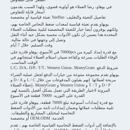
وهاو، رضا العملاء هو أولوية قصوى، ولهذا السبب يقدمون
أسعار قابلة للتفاوض
تفاصيل التعبئة والتغليف: YueHao تعبئة قياسية أو مخصصة
يهاو يقدم تعبئة قياسية لمعدات ضغط النحاس الخاصة بهم،
يوفرون أيضا خيار للتعبئة المخصصة لتلبية متطلبات العملاء
.هذا يضمن أن تكون الأدوات محمية بشكل جيد أثناء النقل
وتصل إلى وجهتها في حالة مثالية.
وقت التسليم: خلال 7 أيام
مع قدرة إمداد كبيرة من 70000pcs في الأسبوع، يوهاو قادرة على
الطلبات بسرعة وكفاءة.ضمان استلام العملاء لمنتجاتهم في
الوقت المناسب.
L/C، D/A، D/P، T/T، Western
تقدم مجموعة متنوعة من خيارات الدفع لجعل عملية الشراء
مريحة لعملائها. إنهم يقبلون المدفوعات من خلال L / C و D / A و
D / P و T / T و Western Union و MoneyGram ،إعطاء العملاء
رونة لاختيار الطريقة التي تعمل بشكل أفضل بالنسبة لهم.
القدرة على التوريد: 70000 قطعة في الأسبوع
مع قدرة إمدادات أسبوعية تبلغ 70000 قطعة، ييوهاو قادرة على
 متطلبات عملائها وضمان إمدادات ثابتة من الأدوات الضغط
النحاسية لمختلف المشاريع والتطبيقات.
الخدمة: OEM،ODM أو مخصصة
فة إلى أدوات الضغط النحاسية القياسية الخاصة بهم ، تقدم