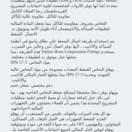
Yuehao أيضًا خدمات OEM و ODM للعملاء الذين لديهم متطلبات
كما أنها توفر الأدوات المخصصة لتلبية احتياجات المشروع
الفريدةلضمان رضا العملاء الكامل
مقاومة للتآكل: مقاومة عالية للتآكل
النحاس معروف بمقاومته للتآكل مما يجعله المادة المثالية
طبيقات السباكة والأنابيبضمان أداء طويل الأمد وموثوق به.
الاتصال: الضغط
استخدام طريقة اتصال الضغط على نطاق واسع في أنظمة
سباكة والأنابيب ، لأنها توفر اتصال آمن وخالي من التسرب.
يستخدم Yuehao Brass Compression Fittings هذه الطريقة ،مما
يجعلها خيار موثوق به لتطبيقات مختلفة.
مواد النحاس: HPb 57-3
و النحاس الضغط المعدات مصنوعة من مواد النحاس عالية
الجودة، وتحديدا HPb 57-3.مما يجعلها الخيار المثالي للأنابيب
والأنابيب.
دعم مخصص: شعار،حجم
 يوفر دعمًا مخصصًا لمصالح ضغط النحاس الخاصة بهم ، بما
ي ذلك خيار إضافة شعارات أو ضبط الحجم لتلبية متطلبات
وع المحددة.هذا يضمن أن العملاء يحصلون على التجهيزات
المثالية لاحتياجاتهم.
 كل هذه الميزات والفوائد، فليس من المستغرب أن يوهاو
الحديد الضغط التجهيزات هي الخيار للذهاب إلى السباكين،
المقاولين، والمهتمين DIY على حد سواء.الثقة في جودة وموثوقية
و لتوفير الحل المثالي لجميع احتياجات الأنابيب الخاصة بك.