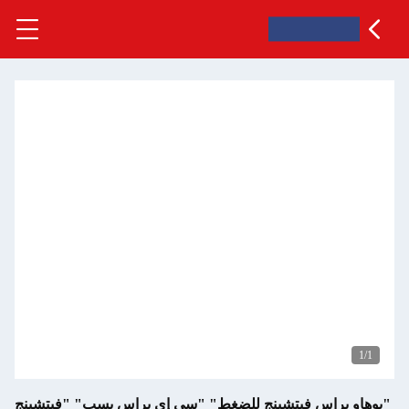
راس فيتشينج للضغط" "سي إي براس بسب" "فيتشينج