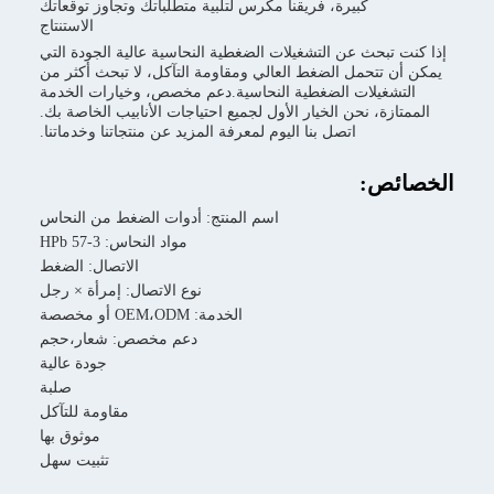
كبيرة، فريقنا مكرس لتلبية متطلباتك وتجاوز توقعاتك
الاستنتاج
 تبحث عن التشغيلات الضغطية النحاسية عالية الجودة التي
ن تتحمل الضغط العالي ومقاومة التآكل، لا تبحث أكثر من
تشغيلات الضغطية النحاسية.دعم مخصص، وخيارات الخدمة
ازة، نحن الخيار الأول لجميع احتياجات الأنابيب الخاصة بك.
اتصل بنا اليوم لمعرفة المزيد عن منتجاتنا وخدماتنا.
ئص:
اسم المنتج: أدوات الضغط من النحاس
مواد النحاس: HPb 57-3
الاتصال: الضغط
نوع الاتصال: إمرأة × رجل
الخدمة: OEM،ODM أو مخصصة
دعم مخصص: شعار،حجم
جودة عالية
صلبة
مقاومة للتآكل
موثوق بها
تثبيت سهل