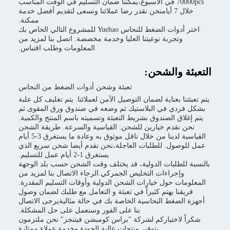
70000pcs في الأسبوع،يمكننا ضمان التسليم في الوقت المناسب
خلال 7 أيامنحن نقدر رضا عملائنا ونسعى لتقديم أفضل خدمة
ممكنة.
اختر أدوات الضغط للنحاس Yuehao للمشروع التالي الخاص بك
وتجربة نوعيتنا العليا وخدمة مخصصة. اتصل بنا لمزيد من
المعلومات وطلب اقتباس.
ة والشحن:
تعبئة وشحن أدوات الضغط من النحاس
تنا بعناية لضمان التوصيل الآمن لعملائنا. يتم تغليف كل علبة
فردي في البلاستيك ثم وضعه في صندوق ورق المقوى.ثم
غلاق الصندوق بشريط التعبئة وتسميته باسم المنتج والكمية.
ن نقدم خيارين للشحن: القياسية والسرعة. طريقة الشحن
القياسية لدينا من خلال ناقل موثوق به وعادة ما يستغرق 3-5 أيام
وصول. للطلبات العاجلة،نحن نقدم أيضا شحن سريع الذي
يستغرق 1-2 أيام عمل للتسليم.
 للطلبات الدولية، قد يختلف وقت الشحن حسب بلد الوجهة
وإجراءات التخليص الجمركي.الرجاء الاتصال بنا لمزيد من
مات حول خيارات الشحن الدولية وأوقات التسليم المقدرة.
يقنا يهتم كثيراً في تعبئة و التعامل مع طلبك لضمان وصول
الضغط النحاسية الخاصة بك في حالة مثاليةيرجى الاتصال
بنا على الفور وسنعمل على حل المشكلة.
ً لاختياركم لشركة "براس كومبشن فيتنجز" نحن ملتزمون
بتوفير منتجات عالية الجودة وخدمة عملاء ممتازة