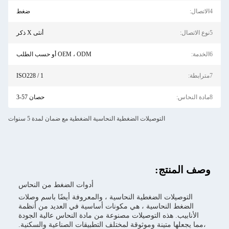
ضغط
أنثى X ذكر
OEM ، ODM أو حسب الطلب
ISO228 / 1
حصان 57-3
التوصيلات الضغطية النحاسية الضغطية مع ضمان لمدة 5 سنوات
لمنتج:
أدوات الضغط من النحاس
توصيلات الضغطية النحاسية ، والمعروفة أيضًا باسم وصلات
ضغط النحاسية ، هي مكونات أساسية في العديد من أنظمة
ابيب. هذه التوصيلات مصنوعة من مادة النحاس عالية الجودة
علها متينة وموثوقة لمختلف التطبيقات الصناعية والسكنية.