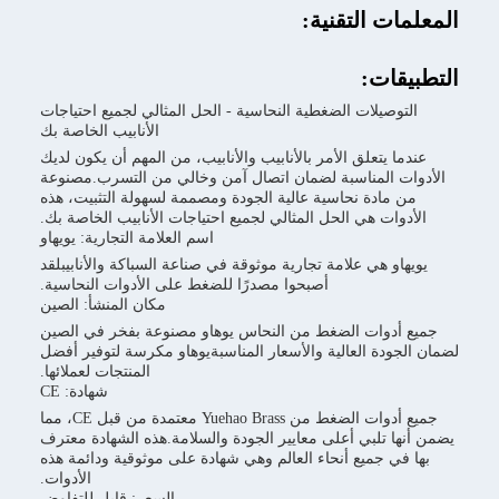
ات التقنية:
قات:
توصيلات الضغطية النحاسية - الحل المثالي لجميع احتياجات
الأنابيب الخاصة بك
ما يتعلق الأمر بالأنابيب والأنابيب، من المهم أن يكون لديك
ت المناسبة لضمان اتصال آمن وخالي من التسرب.مصنوعة
 مادة نحاسية عالية الجودة ومصممة لسهولة التثبيت، هذه
دوات هي الحل المثالي لجميع احتياجات الأنابيب الخاصة بك.
اسم العلامة التجارية: يويهاو
او هي علامة تجارية موثوقة في صناعة السباكة والأنابيبلقد
أصبحوا مصدرًا للضغط على الأدوات النحاسية.
مكان المنشأ: الصين
أدوات الضغط من النحاس يوهاو مصنوعة بفخر في الصين
جودة العالية والأسعار المناسبةيوهاو مكرسة لتوفير أفضل
المنتجات لعملائها.
شهادة: CE
جميع أدوات الضغط من Yuehao Brass معتمدة من قبل CE، مما
ها تلبي أعلى معايير الجودة والسلامة.هذه الشهادة معترف
في جميع أنحاء العالم وهي شهادة على موثوقية ودائمة هذه
الأدوات.
السعر: قابل للتفاوض