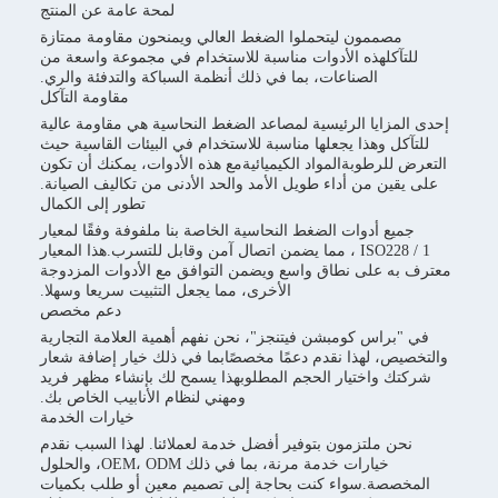
لمحة عامة عن المنتج
مصممون ليتحملوا الضغط العالي ويمنحون مقاومة ممتازة
تآكلهذه الأدوات مناسبة للاستخدام في مجموعة واسعة من
الصناعات، بما في ذلك أنظمة السباكة والتدفئة والري.
مقاومة التآكل
مزايا الرئيسية لمصاعد الضغط النحاسية هي مقاومة عالية
كل وهذا يجعلها مناسبة للاستخدام في البيئات القاسية حيث
 للرطوبةالمواد الكيميائيةمع هذه الأدوات، يمكنك أن تكون
قين من أداء طويل الأمد والحد الأدنى من تكاليف الصيانة.
تطور إلى الكمال
يع أدوات الضغط النحاسية الخاصة بنا ملفوفة وفقًا لمعيار
ISO228 / 1 ، مما يضمن اتصال آمن وقابل للتسرب.هذا المعيار
ه على نطاق واسع ويضمن التوافق مع الأدوات المزدوجة
الأخرى، مما يجعل التثبيت سريعا وسهلا.
دعم مخصص
براس كومبشن فيتنجز"، نحن نفهم أهمية العلامة التجارية
يص، لهذا نقدم دعمًا مخصصًابما في ذلك خيار إضافة شعار
ك واختيار الحجم المطلوبهذا يسمح لك بإنشاء مظهر فريد
ومهني لنظام الأنابيب الخاص بك.
خيارات الخدمة
حن ملتزمون بتوفير أفضل خدمة لعملائنا. لهذا السبب نقدم
خيارات خدمة مرنة، بما في ذلك OEM، ODM، والحلول
صصة.سواء كنت بحاجة إلى تصميم معين أو طلب بكميات