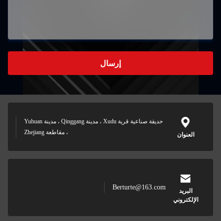
إرسال
حديقة صناعية قرية Xudu ، مدينة Qinggang ، مدينة Yuhuan
، مقاطعة Zhejiang
العنوان
Berturte@163.com
البريد
الإلكتروني