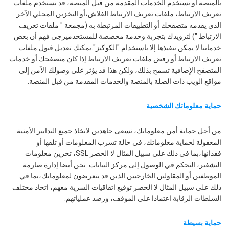
بالمنصة أو تستخدم الخدمات المقدمة من قبل المنصة، قد نستخدم ملفات
تعريف الارتباط، ملفات تعريف الارتباط الفلاش،أو التخزين المحلي الآخر
الذي يقدمه متصفحك أو التطبيقات المرتبطة به (مجمعة " ملفات تعريف
الارتباط ") لتزويدك بتجربة وخدمة مخصصة للمستخدميرجى فهم أن بعض
خدماتنا لا يمكن تنفيذها إلا باستخدام "الكوكيز".يمكنك تعديل قبول ملفات
تعريف الارتباط أو رفض ملفات تعريف الارتباط إذا كان متصفحك أو خدمات
المتصفح الإضافية تسمح بذلك، ولكن هذا قد يؤثر على وصولك الآمن إلى
مواقع الويب ذات الصلة بالمنصة والخدمات المقدمة من قبل المنصة.
حماية معلوماتك الشخصية
من أجل حماية أمن معلوماتك، نسعى جاهدين لاتخاذ جميع التدابير الأمنية
المعقولة لحماية معلوماتك، في حالة تسرب المعلومات أو تلفها أو
فقدانها،بما في ذلك على سبيل المثال لا الحصر SSL، تخزين معلومات
التشفير، التحكم في الوصول إلى مركز البيانات. نحن أيضا إدارة صارمة
الموظفين أو المقاولين الخارجيين الذين قد يتعرضون لمعلوماتك،بما في
ذلك على سبيل المثال لا الحصر توقيع اتفاقيات السرية معهم، اتخاذ مختلف
السلطات الرقابة اعتمادا على الموقف، ورصد عملياتهم.
حماية بسيطة