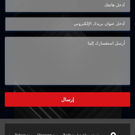
إرسال