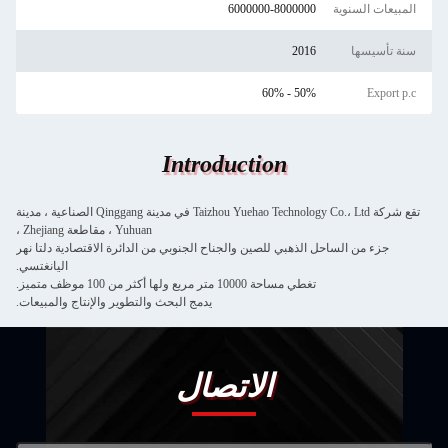
المبيعات السنوية
6000000-8000000
سنة تأسيسها
2016
50% - 60%
Export p.c
Introduction
تقع شركة Taizhou Yuehao Technology Co.، Ltd في مدينة Qinggang الصناعية ، مدينة
Yuhuan ، مقاطعة Zhejiang ،
جزء من الساحل الذهبي للصين والجناح الجنوبي من الدائرة الاقتصادية دلتا نهر
اليانغتسي.
تغطي مساحة 10000 متر مربع ولها أكثر من 100 موظف متميز.
يدمج البحث والتطوير والإنتاج والمبيعات.
الاتصال