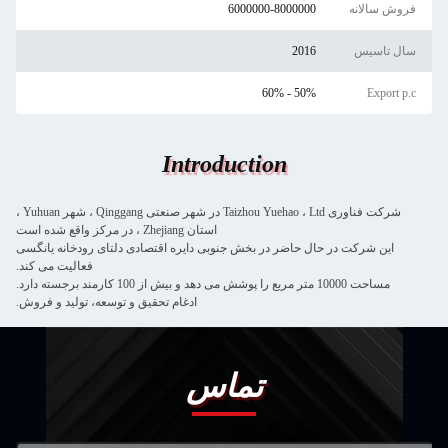
فروش سالانه
6000000-8000000
سال تاسیس
2016
50% - 60%
Export p.c
Introduction
شرکت فناوری Taizhou Yuehao ، Ltd در شهر صنعتی Qinggang ، شهر Yuhuan ،
استان Zhejiang ، در مرکز واقع شده است
این شرکت در حال حاضر در بخش جنوبی دایره اقتصادی دلتای رودخانه یانگسی
فعالیت می کند.
مساحت 10000 متر مربع را پوشش می دهد و بیش از 100 کارمند برجسته دارد.
ادغام تحقیق و توسعه، تولید و فروش.
تماس