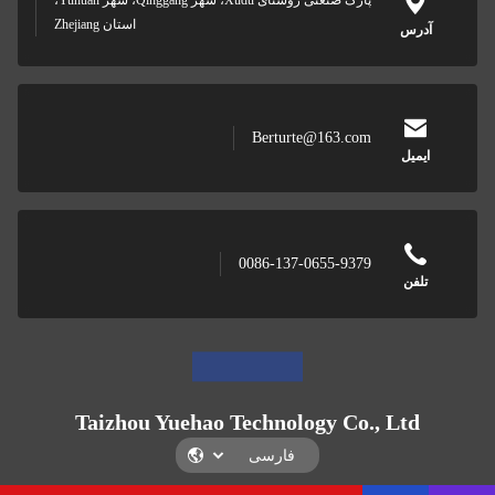
پارک صنعتی روستای Xudu، شهر Qinggang، شهر Yuhuan،
استان Zhejiang
آدرس
Berturte@163.com
ایمیل
0086-137-0655-9379
تلفن
Taizhou Yuehao Technology Co., Ltd