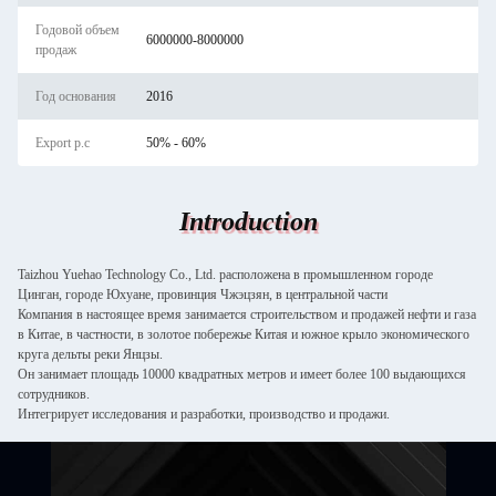
Годовой объем
6000000-8000000
продаж
Год основания
2016
Export p.c
50% - 60%
Introduction
Taizhou Yuehao Technology Co., Ltd. расположена в промышленном городе
Цинган, городе Юхуане, провинция Чжэцзян, в центральной части
Компания в настоящее время занимается строительством и продажей нефти и газа
в Китае, в частности, в золотое побережье Китая и южное крыло экономического
круга дельты реки Янцзы.
Он занимает площадь 10000 квадратных метров и имеет более 100 выдающихся
сотрудников.
Интегрирует исследования и разработки, производство и продажи.