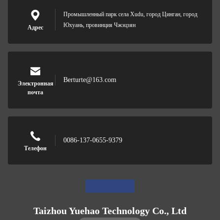
Промышленный парк села Xudu, город Цинган, город
Юхуань, провинция Чжэцзян
Адрес
Berturte@163.com
Электронная
почта
0086-137-0655-9379
Телефон
Taizhou Yuehao Technology Co., Ltd