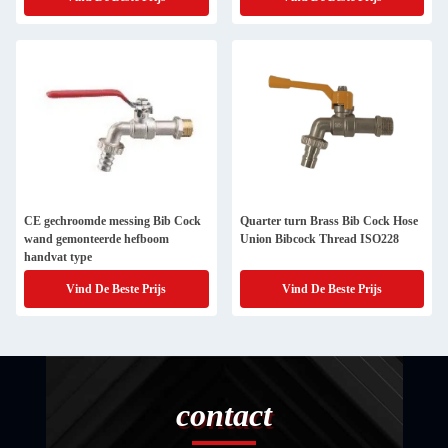
CE gechroomde messing Bib Cock
Quarter turn Brass Bib Cock Hose
wand gemonteerde hefboom
Union Bibcock Thread ISO228
handvat type
Vind De Beste Prijs
Vind De Beste Prijs
contact