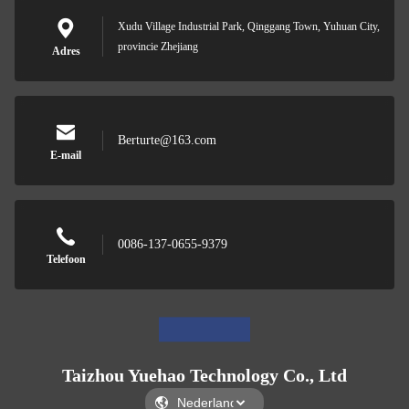
Xudu Village Industrial Park, Qinggang Town, Yuhuan City,
provincie Zhejiang
Adres
Berturte@163.com
E-mail
0086-137-0655-9379
Telefoon
Taizhou Yuehao Technology Co., Ltd