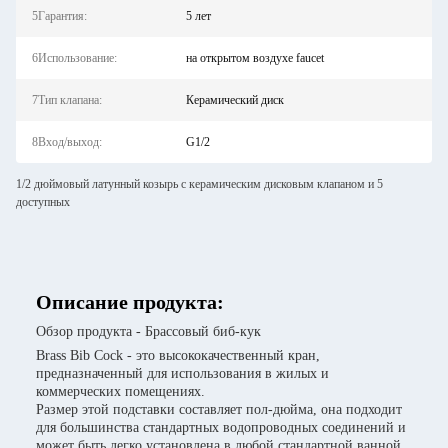
5Гарантия:
5 лет
6Использование:
на открытом воздухе faucet
7Тип клапана:
Керамический диск
8Вход/выход:
G1/2
1/2 дюймовый латунный козырь с керамическим дисковым клапаном и 5
доступных
Описание продукта:
Обзор продукта - Брассовый биб-кук
Brass Bib Cock - это высококачественный кран,
предназначенный для использования в жилых и
коммерческих помещениях.
Размер этой подставки составляет пол-дюйма, она подходит
для большинства стандартных водопроводных соединений и
может быть легко установлена в любой стандартной ванной