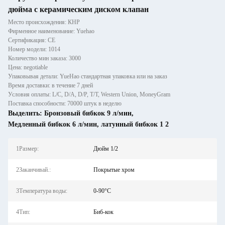
дюйма с керамическим диском клапан
Место происхождения: КНР
Фирменное наименование: Yuehao
Сертификация: CE
Номер модели: 1014
Количество мин заказа: 3000
Цена: negotiable
Упаковывая детали: YueHao стандартная упаковка или на заказ
Время доставки: в течение 7 дней
Условия оплаты: L/C, D/A, D/P, T/T, Western Union, MoneyGram
Поставка способности: 70000 штук в неделю
Выделить:
Бронзовый бибкок 9 л/мин
,
Медленный бибкок 6 л/мин
,
латунный бибкок 1 2
1Размер:
Дюйм 1/2
2Заканчивай.:
Покрытые хром
3Температура воды:
0-90°С
4Тип:
Биб-кок