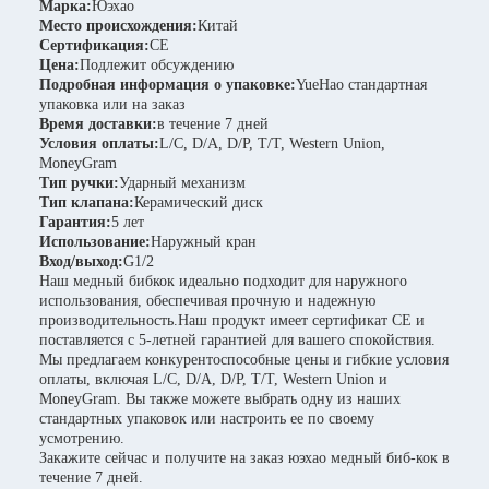
Марка:
Юэхао
Место происхождения:
Китай
Сертификация:
CE
Цена:
Подлежит обсуждению
Подробная информация о упаковке:
YueHao стандартная
упаковка или на заказ
Время доставки:
в течение 7 дней
Условия оплаты:
L/C, D/A, D/P, T/T, Western Union,
MoneyGram
Тип ручки:
Ударный механизм
Тип клапана:
Керамический диск
Гарантия:
5 лет
Использование:
Наружный кран
Вход/выход:
G1/2
Наш медный бибкок идеально подходит для наружного
использования, обеспечивая прочную и надежную
производительность.Наш продукт имеет сертификат CE и
поставляется с 5-летней гарантией для вашего спокойствия.
Мы предлагаем конкурентоспособные цены и гибкие условия
оплаты, включая L/C, D/A, D/P, T/T, Western Union и
MoneyGram. Вы также можете выбрать одну из наших
стандартных упаковок или настроить ее по своему
усмотрению.
Закажите сейчас и получите на заказ юэхао медный биб-кок в
течение 7 дней.