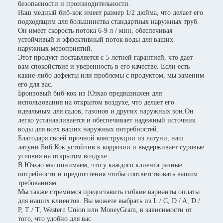
безопасности и производительности.
Наш медный биб-кок имеет размер 1/2 дюйма, что делает его
подходящим для большинства стандартных наружных труб.
Он имеет скорость потока 6-9 л / мин, обеспечивая
устойчивый и эффективный поток воды для ваших
наружных мероприятий.
Этот продукт поставляется с 5-летней гарантией, что дает
вам спокойствие и уверенность в его качестве. Если есть
какие-либо дефекты или проблемы с продуктом, мы заменим
его для вас.
Бронзовый биб-кок из Юэхао предназначен для
использования на открытом воздухе, что делает его
идеальным для садов, газонов и других наружных зон.Он
легко устанавливается и обеспечивает надежный источник
воды для всех ваших наружных потребностей.
Благодаря своей прочной конструкции из латуни, наш
латуни Биб Кок устойчив к коррозии и выдерживает суровые
условия на открытом воздухе.
В Юэхао мы понимаем, что у каждого клиента разные
потребности и предпочтения.чтобы соответствовать вашим
требованиям.
Мы также стремимся предоставить гибкие варианты оплаты
для наших клиентов. Вы можете выбрать из L / C, D / A, D /
P, T / T, Western Union или MoneyGram, в зависимости от
того, что удобно для вас.