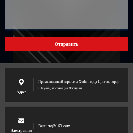
Отправить
Промышленный парк села Xudu, город Цинган, город
Юхуань, провинция Чжэцзян
Адрес
Berturte@163.com
Электронная