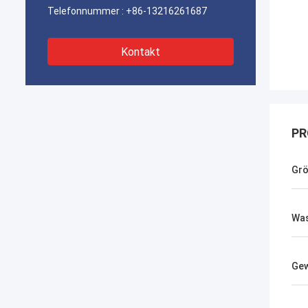
Telefonnummer :
+86-13216261687
Kontakt
PR
Gr
Was
Gew