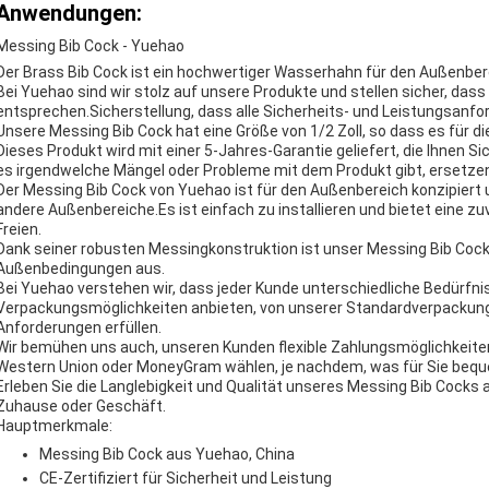
Anwendungen:
Messing Bib Cock - Yuehao
Der Brass Bib Cock ist ein hochwertiger Wasserhahn für den Außenberei
Bei Yuehao sind wir stolz auf unsere Produkte und stellen sicher, das
entsprechen.Sicherstellung, dass alle Sicherheits- und Leistungsanfo
Unsere Messing Bib Cock hat eine Größe von 1/2 Zoll, so dass es für 
Dieses Produkt wird mit einer 5-Jahres-Garantie geliefert, die Ihnen Si
es irgendwelche Mängel oder Probleme mit dem Produkt gibt, ersetzen 
Der Messing Bib Cock von Yuehao ist für den Außenbereich konzipiert 
andere Außenbereiche.Es ist einfach zu installieren und bietet eine zu
Freien.
Dank seiner robusten Messingkonstruktion ist unser Messing Bib Cock
Außenbedingungen aus.
Bei Yuehao verstehen wir, dass jeder Kunde unterschiedliche Bedürfnis
Verpackungsmöglichkeiten anbieten, von unserer Standardverpackung
Anforderungen erfüllen.
Wir bemühen uns auch, unseren Kunden flexible Zahlungsmöglichkeiten 
Western Union oder MoneyGram wählen, je nachdem, was für Sie bequ
Erleben Sie die Langlebigkeit und Qualität unseres Messing Bib Cocks 
Zuhause oder Geschäft.
Hauptmerkmale:
Messing Bib Cock aus Yuehao, China
CE-Zertifiziert für Sicherheit und Leistung