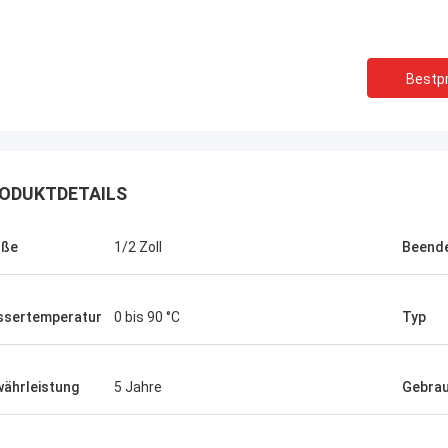
Bestpr
ODUKTDETAILS
öße
1/2 Zoll
Beende
sertemperatur
0 bis 90 °C
Typ
ährleistung
5 Jahre
Gebra