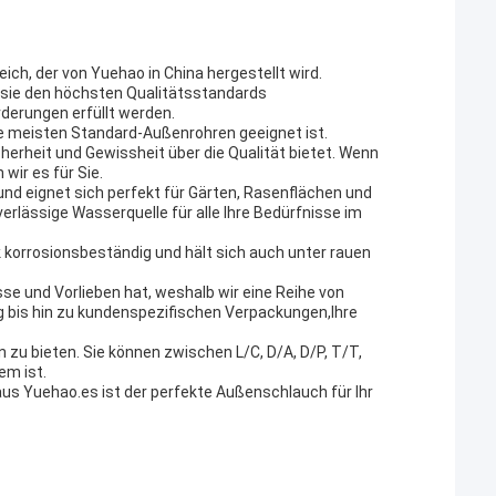
ch, der von Yuehao in China hergestellt wird.
s sie den höchsten Qualitätsstandards
rderungen erfüllt werden.
die meisten Standard-Außenrohren geeignet ist.
cherheit und Gewissheit über die Qualität bietet. Wenn
wir es für Sie.
und eignet sich perfekt für Gärten, Rasenflächen und
verlässige Wasserquelle für alle Ihre Bedürfnisse im
 korrosionsbeständig und hält sich auch unter rauen
se und Vorlieben hat, weshalb wir eine Reihe von
 bis hin zu kundenspezifischen Verpackungen,Ihre
zu bieten. Sie können zwischen L/C, D/A, D/P, T/T,
em ist.
aus Yuehao.es ist der perfekte Außenschlauch für Ihr