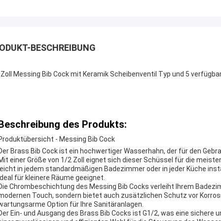
ODUKT-BESCHREIBUNG
 Zoll Messing Bib Cock mit Keramik Scheibenventil Typ und 5 verfügba
Beschreibung des Produkts:
Produktübersicht - Messing Bib Cock
Der Brass Bib Cock ist ein hochwertiger Wasserhahn, der für den Geb
Mit einer Größe von 1/2 Zoll eignet sich dieser Schüssel für die mei
leicht in jedem standardmäßigen Badezimmer oder in jeder Küche insta
ideal für kleinere Räume geeignet.
Die Chrombeschichtung des Messing Bib Cocks verleiht Ihrem Badezim
modernen Touch, sondern bietet auch zusätzlichen Schutz vor Korrosi
wartungsarme Option für Ihre Sanitäranlagen.
Der Ein- und Ausgang des Brass Bib Cocks ist G1/2, was eine sichere 