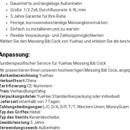
Dauerhafte und langlebige Außenhahn
Größe: 1/2 Zoll, Durchflussrate: 6-9L/min
5 Jahre Garantie für Ihre Ruhe
Festige, korrosionsbeständige Messingkonstruktion
Einfach zu installieren und zu warten
Flexible Verpackungs- und Zahlungsmöglichkeiten
Wählen Sie den Messing Bib Cock von Yuehao und erleben Sie die beste
Anpassung:
Kundenspezifischer Service für Yuehao Messing Bib Cock
Wir präsentieren Ihnen unseren hochwertigen Messing Bib Cock, angepa
Markenbezeichnung:
Yuehao.
Herkunftsort:
China
Zertifizierung:
CE-Nummern
Preis:
Verhandlungsfähig
Verpackungsdaten:
YueHao Standardverpackung oder individuell
Lieferzeit:
innerhalb von 7 Tagen
Zahlungsbedingungen:
L/C, D/A, D/P, T/T, Western Union, MoneyGram
Typ des Griffes:
Hebel
Typ des Ventils:
Keramikscheibe
Gewährleistung:
5 Jahre
Verwendungszweck:
Außenhahn