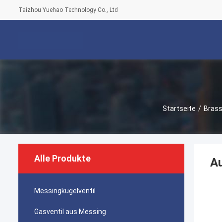
Taizhou Yuehao Technology Co., Ltd
Startseite
/
Brass
Alle Produkte
Au
Messingkugelventil
Gasventil aus Messing