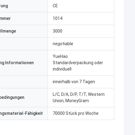
erung
CE
ummer
1014
ellmenge
3000
negotiable
YueHao
ng Informationen
Standardverpackung oder
individuell
innerhalb von 7 Tagen
L/C, D/A, D/P, T/T, Western
bedingungen
Union, MoneyGram
gsmaterial-Fähigkeit
70000 Stück pro Woche