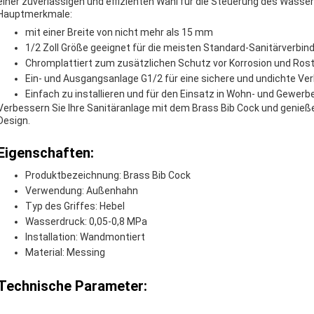
einer zuverlässigen und effizienten Wahl für die Steuerung des Wasse
Hauptmerkmale:
mit einer Breite von nicht mehr als 15 mm
1/2 Zoll Größe geeignet für die meisten Standard-Sanitärverbi
Chromplattiert zum zusätzlichen Schutz vor Korrosion und Ros
Ein- und Ausgangsanlage G1/2 für eine sichere und undichte Ve
Einfach zu installieren und für den Einsatz in Wohn- und Gewer
Verbessern Sie Ihre Sanitäranlage mit dem Brass Bib Cock und genieße
Design.
Eigenschaften:
Produktbezeichnung: Brass Bib Cock
Verwendung: Außenhahn
Typ des Griffes: Hebel
Wasserdruck: 0,05-0,8 MPa
Installation: Wandmontiert
Material: Messing
Technische Parameter: