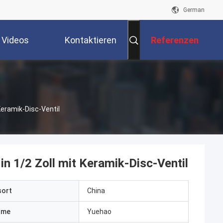
German
Videos
Kontaktieren
Referenzen
Sie Uns
Keramik-Disc-Ventil
 1/2 Zoll mit Keramik-Disc-Ventil
sort
China
ame
Yuehao