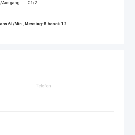
s/Ausgang
G1/2
aps 6L/Min.
,
Messing-Bibcock 1 2