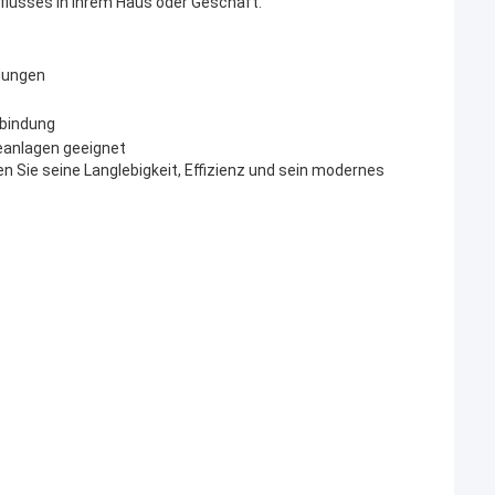
rflusses in Ihrem Haus oder Geschäft.
ndungen
t
rbindung
beanlagen geeignet
n Sie seine Langlebigkeit, Effizienz und sein modernes