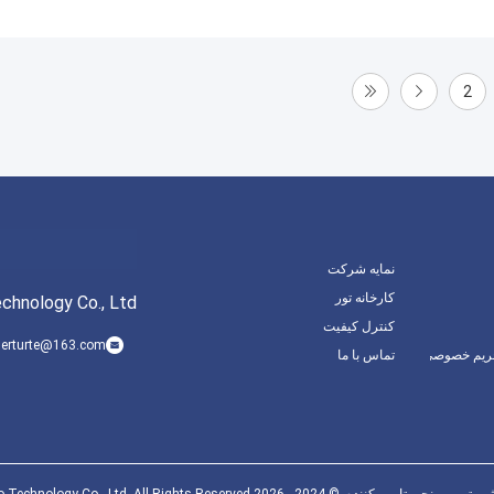
2
نمایه شرکت
کارخانه تور
chnology Co., Ltd
کنترل کیفیت
erturte@163.com
ریم خصوصی
تماس با ما