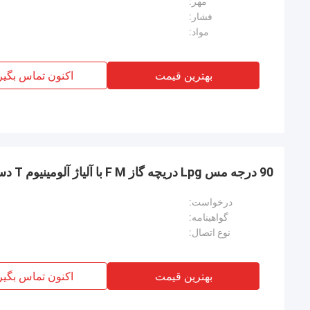
مهر:
فشار:
مواد:
بهترین قیمت
اکنون تماس بگیر
90 درجه مس Lpg دریچه گاز F M با آلیاژ آلومینیوم T دسته
درخواست:
گواهینامه:
نوع اتصال:
بهترین قیمت
اکنون تماس بگیر