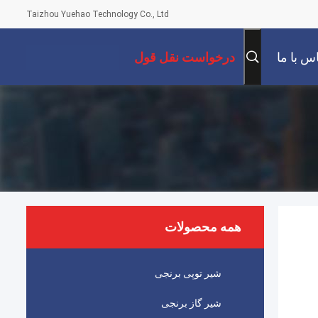
Taizhou Yuehao Technology Co., Ltd
س با ما
درخواست نقل قول
همه محصولات
شیر توپی برنجی
شیر گاز برنجی