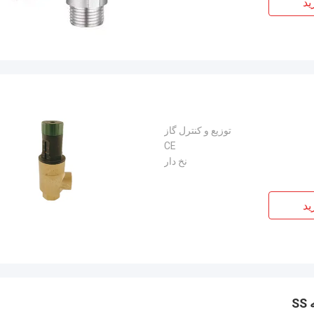
ید
توزیع و کنترل گاز
CE
نخ دار
ید