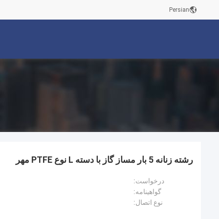
Persian
رشته زنانه 5 بار مساز گاز با دسته L نوع PTFE مهر
درخواست:
گواهینامه:
نوع اتصال: