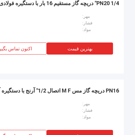
PN20 1/4'' دریچه گاز مستقیم 16 بار با دستگیره فولادی
مهر:
فشار:
مواد:
بهترین قیمت
اکنون تماس بگیر
PN16 دریچه گاز مس M F اتصال 1/2'' آرنج با دستگیره آهن
مهر:
فشار:
مواد: