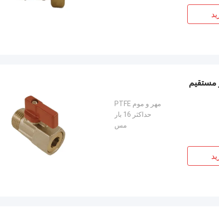
ید
مهر و موم PTFE
حداکثر 16 بار
مس
ید