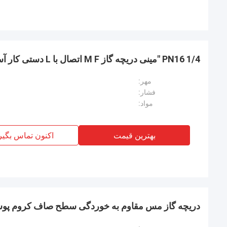
PN16 1/4 "مینی دریچه گاز M F اتصال با L دستی کار آسان
مهر:
فشار:
مواد:
بهترین قیمت
اکنون تماس بگیر
دریچه گاز مس مقاوم به خوردگی سطح صاف کروم پوش