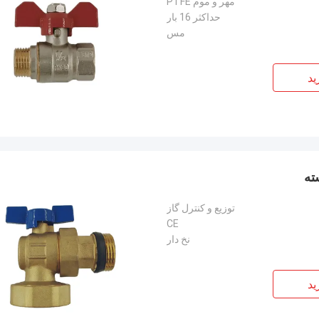
مهر و موم PTFE
حداکثر 16 بار
مس
ید
توزیع و کنترل گاز
CE
نخ دار
ید