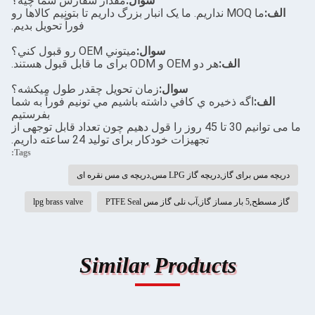
سوال:
مقدار سفارش شما چيه؟
الف:
ما MOQ نداریم. ما یک انبار بزرگ داریم تا بتونیم کالاها رو
فوراً تحویل بدیم.
سوال:
ميتوني OEM رو قبول کني؟
الف:
هر دو OEM و ODM برای ما قابل قبول هستند.
سوال:
زمان تحویل چقدر طول میکشه؟
الف:
اگه ذخيره ي کافي داشته باشيم مي تونيم فوراً به شما
بفرستيم
ما می توانیم 30 تا 45 روز را قول دهیم چون تعداد قابل توجهی از
تجهیزات خودکار برای تولید 24 ساعته داریم.
Tags:
دریچه مس برای گاز,دریچه گاز LPG مس,دریچه ی مس نقره ای
گاز مسطح,5 بار مساز گاز,آب نلی گاز مس PTFE Seal
lpg brass valve
Similar Products