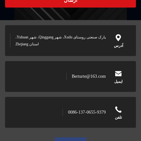
ارسال
پارک صنعتی روستای Xudu، شهر Qinggang، شهر Yuhuan،
استان Zhejiang
آدرس
Berturte@163.com
ایمیل
0086-137-0655-9379
تلفن