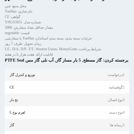
محل منبع: چین
نام تجاری: YueHao
گواهی: CE
شماره مدل: YHGS5051
مقدار حداقل تعداد سفارش: 3000
قیمت: negotiable
جزئیات بسته بندی: بسته بندی استاندارد YueHao یا سفارشی
زمان تحویل: ظرف 7 روز
شرایط پرداخت: L/C، D/A، D/P، T/T، Western Union، MoneyGram
قابلیت ارائه: هفت هزار تا در هفته
برجسته کردن:
گاز مسطح
,
5 بار مساز گاز
,
آب نلی گاز مس PTFE Seal
1درخواست:
توزیع و کنترل گاز
2گواهینامه:
CE
3نوع اتصال:
نخ دار
4نوع دسته:
اهرم نوع L
5رسانه ها:
گاز