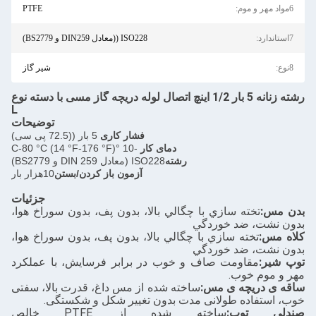
6مواد مهر و موم:
PTFE
7استاندارد:
ISO228 ((معادل DIN259 و BS2779)
8نوع:
شیر گاز
رشته زنانه 5 بار 1/2 اینچ اتصال لوله دریچه گاز مسی با دسته نوع
L
توضیحات
فشار کاری
5 بار ((72.5 پی سی)
دمای کار
-10 °C-80 °C (14 °F-176 °F)
رشته
ISO228 (معادل DIN 259 و BS2779)
آزمون باز کردن/بستن
10هزار بار
جزئیات
بدن مس:
تخته سازي با چگالي بالا، بدون پف، بدون سوراخ هوا،
بدون نشت، ضد خوردگي
کلاه مس:
تخته سازي با چگالي بالا، بدون پف، بدون سوراخ هوا،
بدون نشت، ضد خوردگي
توپ شیر:
مقاومت صاف و خوب در برابر فرسایش، با عملکرد
مهر و موم خوب.
ساقه ی دریچه ی مس:
ساخته شده از مس داغ، قدرت بالا، سفتی
خوب، استفاده طولانی مدت بدون تغییر شکل و شکستگی.
صندلی توپ:
ساخته شده از PTFE خالص