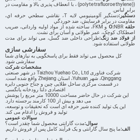
((polytetrafluoroethylene) ، با انعطاف پذیری بالا و مقاومت در
برابر لباس.
دستگير:
دستگير آلومينيومي لايه T، نقاشي سطحي حرفه اي،
مقاومت در برابر فرسایش، ضد خوردگي
حلقه O:
NBR و FKM، ساخته شده از مواد اولیه وارداتی، ضریب
اصطکاک کوچک، عمر طولانی و آسان برای نشت.
از فولاد ضد زنگ:
طراحی داخلی ضد گسل، می تواند برای مدت
طولانی استفاده شود.
سفارشی سازی
کل محصول می تواند فقط برای پاسخگویی به نیازهای شما
سفارشی شود.
مشخصات شرکت
شرکت فناوری Taizhou Yuehao Co., Ltd در شهر صنعتی
Qinggang، شهر Yuhuan، استان Zhejiang واقع شده است.
در قسمت مرکزی ساحل طلایی چین و جناح جنوبی دایره
اقتصادی دلتا رودخانه یانگسی.
این شرکت در حال حاضر مساحت 10000 متر مربع را پوشش
می دهد و بیش از 100 کارمند برجسته دارد.
این یک تولید کننده شیر حرفه ای است که تحقیقات و توسعه،
تولید و فروش را ادغام می کند.
سوالات عمومی
سوال:
مدت گارانتی محصول شما چقدر است؟
الف:
ما پنج سال گارانتی و یک فرآیند کامل پس از فروش داریم.