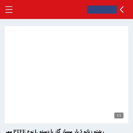
1
/1
رشته زنانه 5 بار مساز گاز با دسته L نوع PTFE مهر