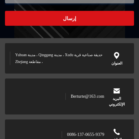
إرسال
حديقة صناعية قرية Xudu ، مدينة Qinggang ، مدينة Yuhuan
، مقاطعة Zhejiang
العنوان
Berturte@163.com
البريد
الإلكتروني
0086-137-0655-9379