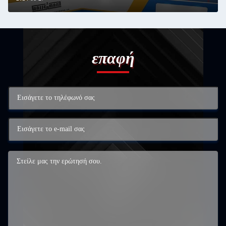
επαφή