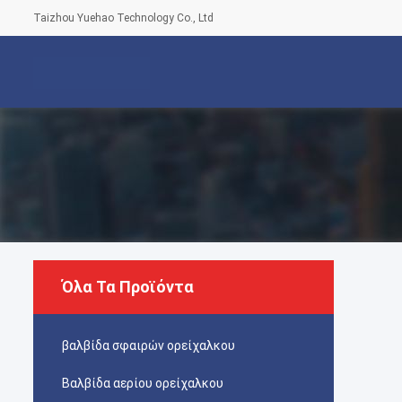
Taizhou Yuehao Technology Co., Ltd
Όλα Τα Προϊόντα
βαλβίδα σφαιρών ορείχαλκου
Βαλβίδα αερίου ορείχαλκου