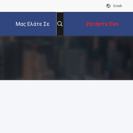
Greek
Μας Ελάτε Σε
Ζητήστε Ένα
Επαφή Με
Απόσπασμα