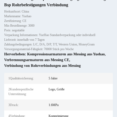
Bsp Rohrbefestigungen Verbindung
Herkunftsort: China
Markenname: Yuehao
Zertifizierung: CE
Min Bestellmenge: 3000
Preis: negotiable
Verpackung Informationen: YueHao Standardverpackung oder individuell
Lieferzeit: innerhalb von 7 Tagen
Zahlungsbedingungen: L/C, D/A, D/P, T/T, Western Union, MoneyGram
Versorgungsmaterial-Fähigkeit: 70000 Stück pro Woche
Hervorheben:
Kompressionsarmaturen aus Messing aus Yuehao
,
Verbrennungsarmaturen aus Messing CE
,
Verbindung von Rohrverbindungen aus Messing
1Qualitätssicherung:
5 Jahre
2Kundenspezifische
Logo, Größe
Unterstützung:
3Druck:
1.6MPa
4Verbindung:
Komprimierung