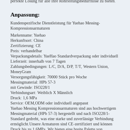
perfekte Lösung für alle Ihre Rohrleitungsbedürfnisse zu bieten.
Anpassung:
Kundenspezifische Dienstleistung für Yuehao Messing-
Kompressionsarmaturen
Markenname: Yuehao
Herkunftsort: China
Zertifizierung: CE
Preis: verhandelbar
Verpackungsdetails: YueHao Standardverpackung oder individuell
Lieferzeit: innerhalb von 7 Tagen
Zahlungsbedingungen: L/C, D/A, D/P, T/T, Western Union,
MoneyGram
Versorgungsfähigkeit: 70000 Stück pro Woche
Messingmaterial: HPb 57-3
mit Gewinde: ISO228/1
Verbindungsart: Weiblich X Männlich
Druck: 1,6 MPa
Service: OEM,ODM oder individuell angepasst
Yuehao Messing Kompressionsarmaturen sind aus hochwertigem
Messingmaterial (HPb 57-3) hergestellt und nach ISO228/1-
Standard gedreht, was eine starke und zuverlässige Verbindung
ermöglicht.Unsere Armaturen sind CE-zertifiziert und können
Druck bis zu 1.6MPa. Wir bieten eine breite Palette von