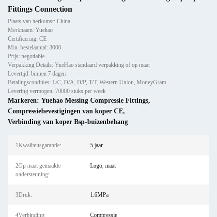
Fittings Connection
Plaats van herkomst: China
Merknaam: Yuehao
Certificering: CE
Min. bestelaantal: 3000
Prijs: negotiable
Verpakking Details: YueHao standaard verpakking of op maat
Levertijd: binnen 7 dagen
Betalingscondities: L/C, D/A, D/P, T/T, Western Union, MoneyGram
Levering vermogen: 70000 stuks per week
Markeren:
Yuehao Messing Compressie Fittings
,
Compressiebevestigingen van koper CE
,
Verbinding van koper Bsp-buizenbehang
1Kwaliteitsgarantie:
5 jaar
2Op maat gemaakte
Logo, maat
ondersteuning:
3Druk:
1.6MPa
4Verbinding:
Compressie