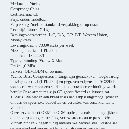
Merknaam: Yuehao
Oorsprong: China
Certificering: CE
Prijs: onderhandelbaar
Verpakking: YueHao standaard verpakking of op maat
Levertijd: binnen 7 dagen
Betalingsvoorwaarden: L/C, D/A, D/P, T/T, Western Union,
MoneyGram
Leveringskracht: 70000 stuks per week
Messingmateriaal: HPb 57-3
met draad: ISO228/1
Type verbinding: Vrouw X Man
Druk: 1,6 MPa
Service: OEM,ODM of op maat
Yuehao Brass Compression Fittings zijn gemaakt van hoogwaardig
messingmateriaal (HPb 57-3) en gegraven volgens de ISO228/1-
standaard, waardoor een sterke en betrouwbare verbinding wordt
bereikt.Onze armaturen zijn CE-gecertificeerd en kunnen tot
1.6MPa. We bieden een breed scala aan aanpassingsmogelijkheden
om aan de specifieke behoeften en vereisten van onze klanten te
voldoen.
Onze service biedt OEM en ODM opties, evenals de mogelijkheid
om de verpakking en betalingsvoorwaarden aan te passen.We
kunnen binnen 7 dagen tijdig leveren.We hechten veel waarde aan
de tevredenheid van onze klanten en streven ernaar de best