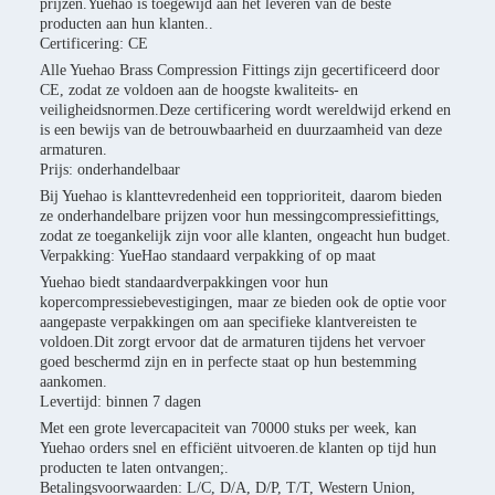
prijzen.Yuehao is toegewijd aan het leveren van de beste
producten aan hun klanten..
Certificering: CE
Alle Yuehao Brass Compression Fittings zijn gecertificeerd door
CE, zodat ze voldoen aan de hoogste kwaliteits- en
veiligheidsnormen.Deze certificering wordt wereldwijd erkend en
is een bewijs van de betrouwbaarheid en duurzaamheid van deze
armaturen.
Prijs: onderhandelbaar
Bij Yuehao is klanttevredenheid een topprioriteit, daarom bieden
ze onderhandelbare prijzen voor hun messingcompressiefittings,
zodat ze toegankelijk zijn voor alle klanten, ongeacht hun budget.
Verpakking: YueHao standaard verpakking of op maat
Yuehao biedt standaardverpakkingen voor hun
kopercompressiebevestigingen, maar ze bieden ook de optie voor
aangepaste verpakkingen om aan specifieke klantvereisten te
voldoen.Dit zorgt ervoor dat de armaturen tijdens het vervoer
goed beschermd zijn en in perfecte staat op hun bestemming
aankomen.
Levertijd: binnen 7 dagen
Met een grote levercapaciteit van 70000 stuks per week, kan
Yuehao orders snel en efficiënt uitvoeren.de klanten op tijd hun
producten te laten ontvangen;.
Betalingsvoorwaarden: L/C, D/A, D/P, T/T, Western Union,