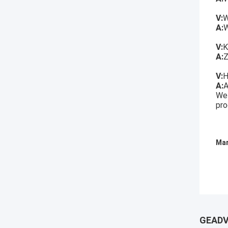
V:
W
A:
W
V:
K
A:
Z
V:
H
A:
A
We 
pro
Mar
GEADV