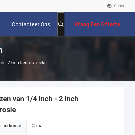
Dutch
Contacteer Ons
Vraag Een Offerte
n
Aan
ch - 2 Inch Rechtstreeks
en van 1/4 inch - 2 inch
rosie
an herkomst
China