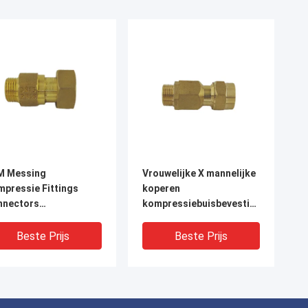
M Messing
Vrouwelijke X mannelijke
pressie Fittings
koperen
nnectors
kompressiebuisbevestigingen
rosiebestendige
1,6 MPa
Beste Prijs
Beste Prijs