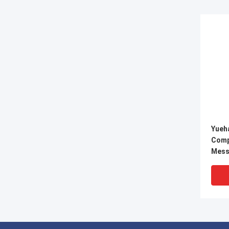
Yueh
Comp
Mess
Fitt