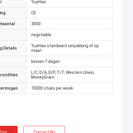
m
YueHao
ing
CE
elaantal
3000
negotiable
YueHao standaard verpakking of op
g Details
maat
binnen 7 dagen
L/C, D/A, D/P, T/T, Western Union,
condities
MoneyGram
 vermogen
70000 stuks per week
rijs
Contact Nu