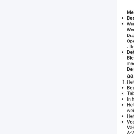
Mes
Bes
We
Wer
Dra
Ope
- I
Det
Bl
mac
De 
aa
Het
Bed
Tai
In 
Het
we
Het
Ve
V:
H
A:
W