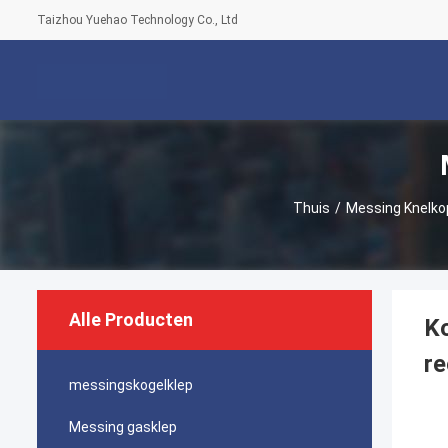
Taizhou Yuehao Technology Co., Ltd
Thuis
/
Messing Knelko
Alle Producten
Ko
re
messingskogelklep
Messing gasklep