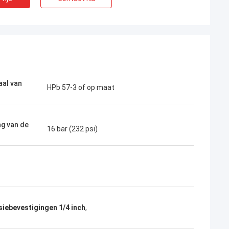
aal van
HPb 57-3 of op maat
ng van de
16 bar (232 psi)
iebevestigingen 1/4 inch
,