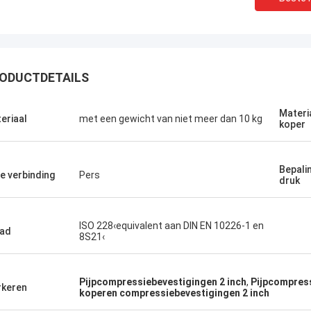
ODUCTDETAILS
Materi
eriaal
met een gewicht van niet meer dan 10 kg
koper
Bepali
e verbinding
Pers
druk
ISO 228‹equivalent aan DIN EN 10226-1 en
ad
8S21‹
Pijpcompressiebevestigingen 2 inch
,
Pijpcompress
keren
koperen compressiebevestigingen 2 inch