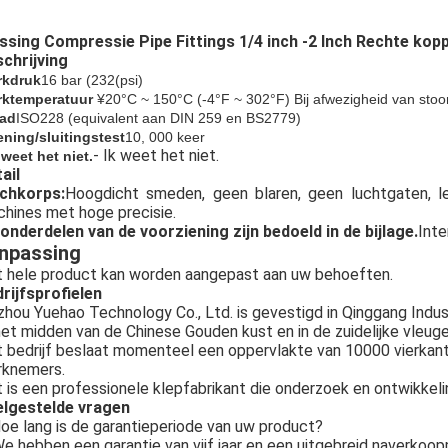
sing Compressie Pipe Fittings 1/4 inch -2 Inch Rechte kopp
chrijving
rkdruk
16 bar (
232
(psi)
ktemperatuur
¥20°C ~ 150°C (-4°F ~ 302°F) Bij afwezigheid van sto
ad
ISO228 (equivalent aan DIN 259 en BS2779)
ning/sluitingstest
10, 000 keer
- Ik weet het niet.
k weet het niet.
ail
echkorps:
Hoogdicht smeden, geen blaren, geen luchtgaten, l
hines met hoge precisie.
onderdelen van de voorziening zijn bedoeld in de bijlage.
Inte
npassing
 hele product kan worden aangepast aan uw behoeften.
rijfsprofielen
zhou Yuehao Technology Co., Ltd. is gevestigd in Qinggang Industr
het midden van de Chinese Gouden kust en in de zuidelijke vleug
 bedrijf beslaat momenteel een oppervlakte van 10000 vierkan
rknemers.
 is een professionele klepfabrikant die onderzoek en ontwikkeli
elgestelde vragen
oe lang is de garantieperiode van uw product?
e hebben een garantie van vijf jaar en een uitgebreid naverkoop