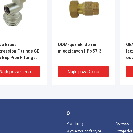
ao Brass
ODM łączniki do rur
OEM
ression Fittings CE
miedzianych HPb 57-3
łąc
 Bsp Pipe Fittings
odp
ection
Najlepsza Cena
Najlepsza Cena
O
Profil firmy
Nowości
Wycieczka po fabryce
Przypadka