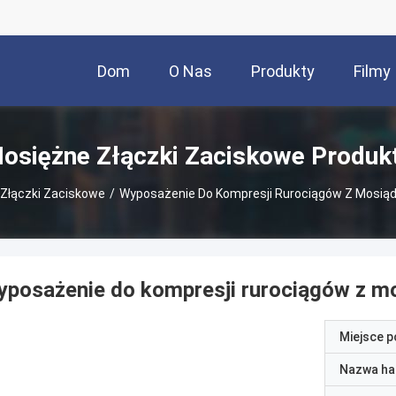
Dom
O Nas
Produkty
Filmy
osiężne Złączki Zaciskowe Produk
Złączki Zaciskowe
/
Wyposażenie Do Kompresji Rurociągów Z Mosiądzu 
posażenie do kompresji rurociągów z mosi
Miejsce 
Nazwa ha