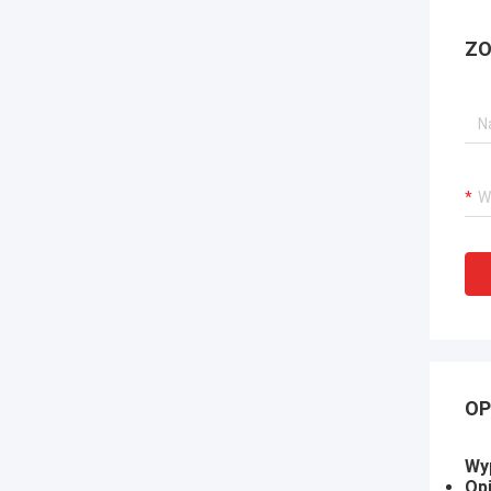
ZO
OP
Wyp
Op