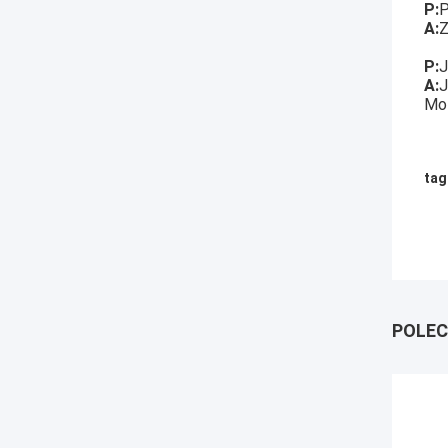
P:
P
A:
Z
P:
J
A:
J
Moż
tag
POLEC