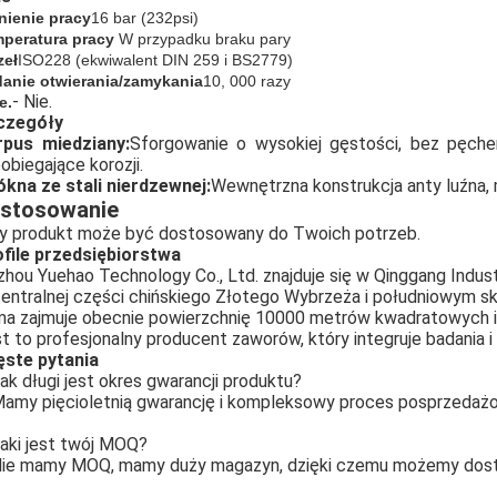
nienie pracy
16 bar (
232
psi)
peratura pracy
W przypadku braku pary
eł
ISO228 (ekwiwalent DIN 259 i BS2779)
anie otwierania/zamykania
10, 000 razy
- Nie.
e.
czegóły
rpus miedziany:
Sforgowanie o wysokiej gęstości, bez pęche
obiegające korozji.
kna ze stali nierdzewnej:
Wewnętrzna konstrukcja anty luźna,
stosowanie
y produkt może być dostosowany do Twoich potrzeb.
file przedsiębiorstwa
zhou Yuehao Technology Co., Ltd. znajduje się w Qinggang Industri
entralnej części chińskiego Złotego Wybrzeża i południowym sk
ma zajmuje obecnie powierzchnię 10000 metrów kwadratowych i
t to profesjonalny producent zaworów, który integruje badania i 
ęste pytania
ak długi jest okres gwarancji produktu?
amy pięcioletnią gwarancję i kompleksowy proces posprzedaż
aki jest twój MOQ?
ie mamy MOQ, mamy duży magazyn, dzięki czemu możemy dost