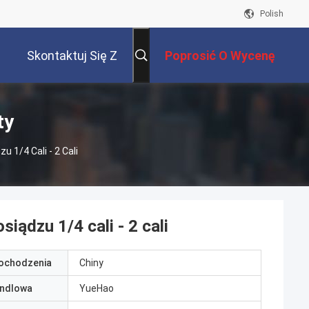
Polish
Skontaktuj Się Z
Poprosić O Wycenę
Nami
ty
1/4 Cali - 2 Cali
ądzu 1/4 cali - 2 cali
pochodzenia
Chiny
ndlowa
YueHao