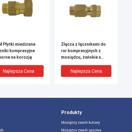
 Płytki miedziane
Złącza z łącznikami do
zniki kompresyjne
rur kompresyjnych z
orne na korozję
mosiądzu, żeńskie x
męskie 1,6 MPa
Najlepsza Cena
Najlepsza Cena
Produkty
Mosiężny zawór kulowy
ch
Mosiężny zawór gazowy