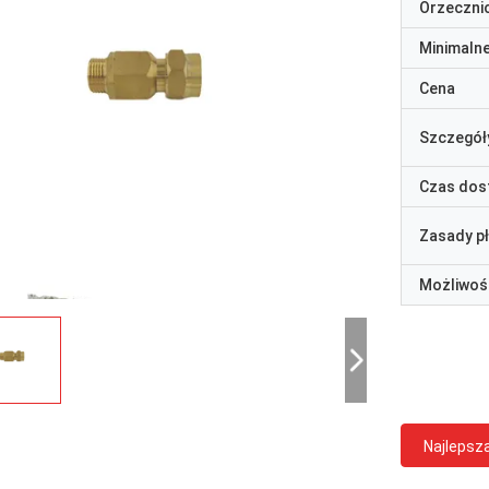
Orzeczni
Minimaln
Cena
Szczegół
Czas dos
Zasady p
Możliwoś
Najlepsz