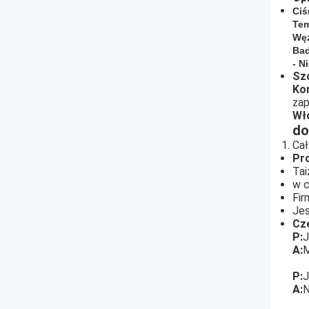
Ciś
Tem
Węz
Bad
- Ni
Sz
Ko
zap
Włó
do
Cał
Pro
Tai
w c
Fir
Jes
Cz
P:
J
A:
M
P:
J
A:
N