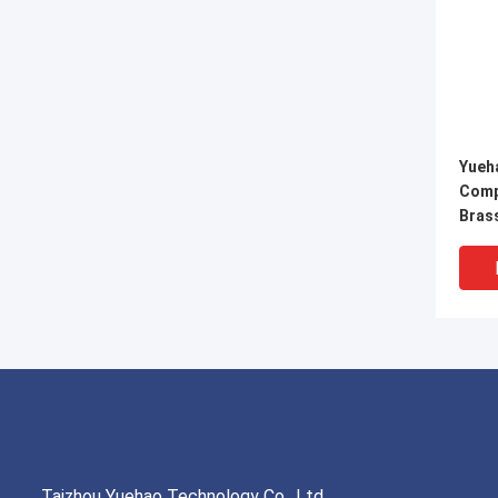
Yueh
Comp
Brass
Conn
Taizhou Yuehao Technology Co., Ltd