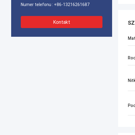
Numer telefonu :
+86-13216261687
Kontakt
SZ
Mat
Rod
Nit
Pod