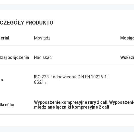
CZEGÓŁY PRODUKTU
eriał
Mosiądz
Mosiąd
zaj połączenia
Naciskać
Wskaźn
ISO 228「odpowiednik DIN EN 10226-1 i
ka
8S21」
Wyposażenie kompresyjne rury 2 cali
,
Wyposażenie
kreślić
miedziane łączniki kompresyjne 2 cali