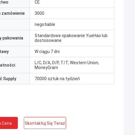
ctwo
CE
e zamówienie
3000
negotiable
Standardowe opakowanie YueHao lub
y pakowania
dostosowane
tawy
W ciągu 7 dni
L/C, D/A, D/P, T/T, Western Union,
łatności
MoneyGram
ć Supply
70000 sztuk na tydzień
a Cena
Skontaktuj Się Teraz