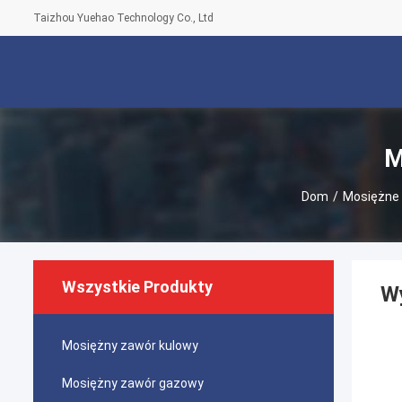
Taizhou Yuehao Technology Co., Ltd
M
Dom
/
Mosiężne 
Wszystkie Produkty
Wy
Mosiężny zawór kulowy
Mosiężny zawór gazowy