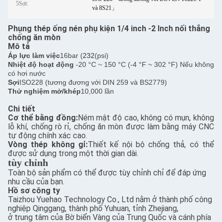
5Sợi:
và 8S21」
Phụng thép ống nén phụ kiện 1/4 inch -2 Inch nối thẳng
chống ăn mòn
Mô tả
Áp lực làm việc
16bar (
232
(psi)
Nhiệt độ hoạt động
-20 °C ~ 150 °C (-4 °F ~ 302 °F) Nếu không
có hơi nước
Sợi
ISO228 (tương đương với DIN 259 và BS2779)
Thử nghiệm mở/khép
10,000 lần
Chi tiết
Cơ thể bằng đồng:
Ném mật độ cao, không có mụn, không
lỗ khí, chống rò rỉ, chống ăn mòn được làm bằng máy CNC
tự động chính xác cao.
Vòng thép không gỉ:
Thiết kế nội bộ chống thả, có thể
được sử dụng trong một thời gian dài.
tùy chỉnh
Toàn bộ sản phẩm có thể được tùy chỉnh chỉ để đáp ứng
nhu cầu của bạn.
Hồ sơ công ty
Taizhou Yuehao Technology Co., Ltd nằm ở thành phố công
nghiệp Qinggang, thành phố Yuhuan, tỉnh Zhejiang,
ở trung tâm của Bờ biển Vàng của Trung Quốc và cánh phía