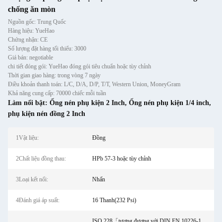
chống ăn mòn
Nguồn gốc: Trung Quốc
Hàng hiệu: YueHao
Chứng nhận: CE
Số lượng đặt hàng tối thiểu: 3000
Giá bán: negotiable
chi tiết đóng gói: YueHao đóng gói tiêu chuẩn hoặc tùy chỉnh
Thời gian giao hàng: trong vòng 7 ngày
Điều khoản thanh toán: L/C, D/A, D/P, T/T, Western Union, MoneyGram
Khả năng cung cấp: 70000 chiếc mỗi tuần
Làm nổi bật:
Ống nén phụ kiện 2 Inch
,
Ống nén phụ kiện 1/4 inch
,
phụ kiện nén đồng 2 Inch
1Vật liệu:
Đồng
2Chất liệu đồng thau:
HPb 57-3 hoặc tùy chỉnh
3Loại kết nối:
Nhấn
4Đánh giá áp suất:
16 Thanh(232 Psi)
ISO 228「tương đương với DIN EN 10226-1