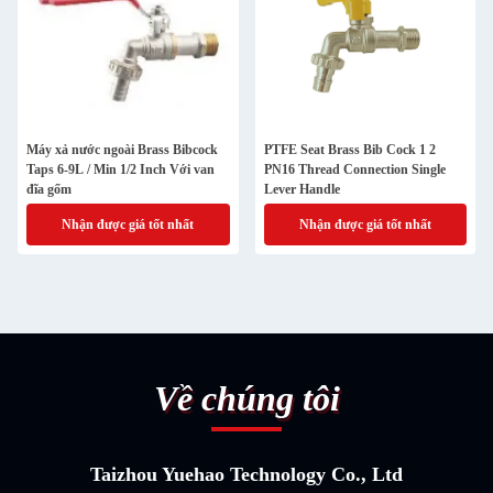
Máy xả nước ngoài Brass Bibcock
PTFE Seat Brass Bib Cock 1 2
Taps 6-9L / Min 1/2 Inch Với van
PN16 Thread Connection Single
đĩa gốm
Lever Handle
Nhận được giá tốt nhất
Nhận được giá tốt nhất
Về chúng tôi
Taizhou Yuehao Technology Co., Ltd