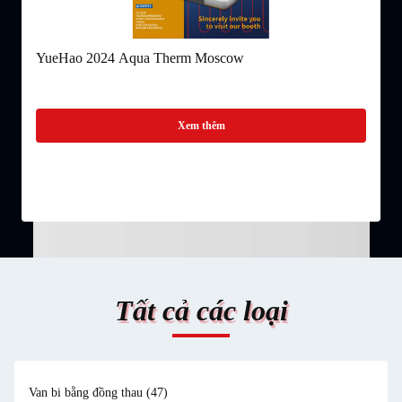
YueHao 2024 Aqua Therm Moscow
Y
Xem thêm
Tất cả các loại
Van bi bằng đồng thau
(47)