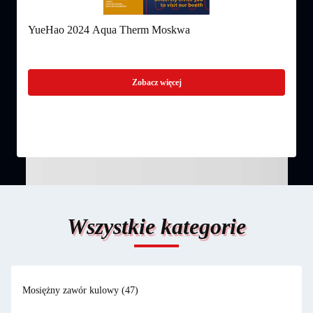
YueHao 2024 Aqua Therm Moskwa
Y
Zobacz więcej
Wszystkie kategorie
Mosiężny zawór kulowy
(47)