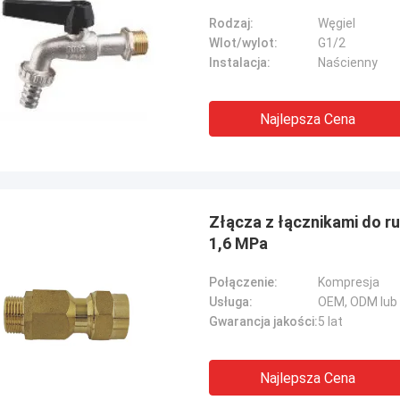
Rodzaj:
Węgiel
Wlot/wylot:
G1/2
Instalacja:
Naścienny
Najlepsza Cena
Złącza z łącznikami do r
1,6 MPa
Połączenie:
Kompresja
Usługa:
OEM, ODM lub
Gwarancja jakości:
5 lat
Najlepsza Cena