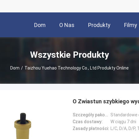
Dom
O Nas
Produkty
Filmy
Wszystkie Produkty
Dom
/
Taizhou Yuehao Technology Co., Ltd Produkty Online
O Zwiastun szybkiego wy
Szczegóły pakowania:
Standardowe 
Czas dostawy:
W ciągu 7 dni
Zasady płatności:
L/C, D/A, D/P