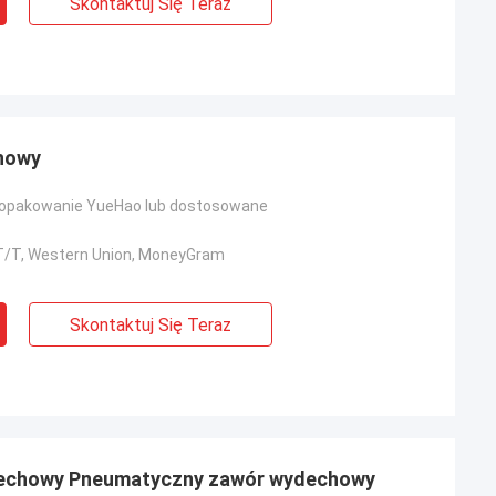
Skontaktuj Się Teraz
howy
opakowanie YueHao lub dostosowane
, T/T, Western Union, MoneyGram
Skontaktuj Się Teraz
ydechowy Pneumatyczny zawór wydechowy