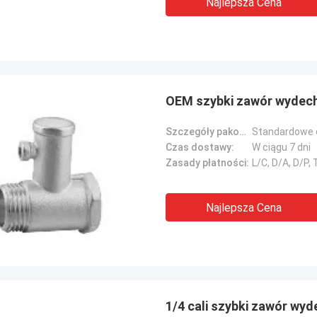
Najlepsza Cena
OEM szybki zawór wydec
Szczegóły pakowania:
Standardowe 
Czas dostawy:
W ciągu 7 dni
Zasady płatności:
L/C, D/A, D/P
Najlepsza Cena
1/4 cali szybki zawór w