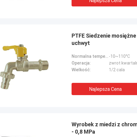
Najlepsza Cena
PTFE Siedzenie mosiężne B
uchwyt
Normalna temperatura:
-10~110°C
Operacja:
zwrot kwartal
Wielkość:
1/2 cala
Najlepsza Cena
Wyrobek z miedzi z chro
- 0,8 MPa