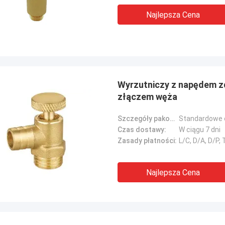
Najlepsza Cena
Wyrzutniczy z napędem z
złączem węża
Szczegóły pakowania:
Standardowe 
Czas dostawy:
W ciągu 7 dni
Zasady płatności:
L/C, D/A, D/P
Najlepsza Cena