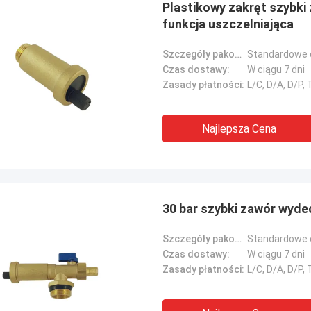
Plastikowy zakręt szybki
funkcja uszczelniająca
Szczegóły pakowania:
Standardowe 
Czas dostawy:
W ciągu 7 dni
Zasady płatności:
L/C, D/A, D/P
Najlepsza Cena
30 bar szybki zawór wyd
Szczegóły pakowania:
Standardowe 
Czas dostawy:
W ciągu 7 dni
Zasady płatności:
L/C, D/A, D/P