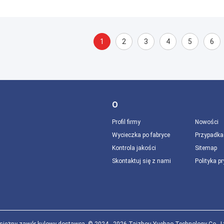
1
2
3
4
5
6
O
Profil firmy
Nowości
Wycieczka po fabryce
Przypadka
Kontrola jakości
Sitemap
Skontaktuj się z nami
Polityka p