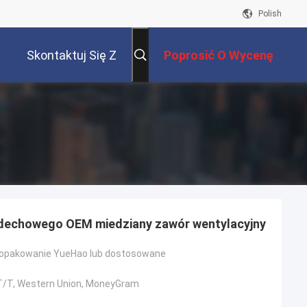
Polish
Skontaktuj Się Z
Poprosić O Wycenę
Nami
dechowego OEM miedziany zawór wentylacyjny
opakowanie YueHao lub dostosowane
, T/T, Western Union, MoneyGram