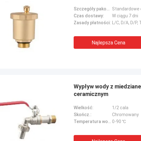
Szczegóły pakowania:
Standardowe 
Czas dostawy:
W ciągu 7 dni
Zasady płatności:
L/C, D/A, D/P
Najlepsza Cena
Wypływ wody z miedzianeg
ceramicznym
Wielkość:
1/2 cala
Skończ.:
Chromowany
Temperatura wody:
0-90 ℃