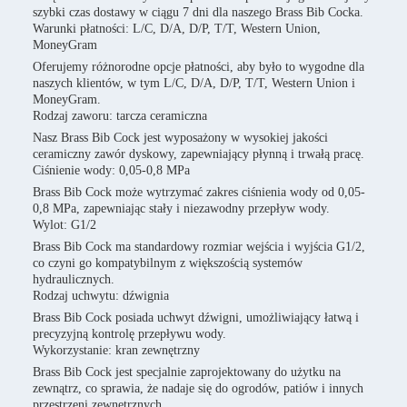
szybki czas dostawy w ciągu 7 dni dla naszego Brass Bib Cocka.
Warunki płatności: L/C, D/A, D/P, T/T, Western Union,
MoneyGram
Oferujemy różnorodne opcje płatności, aby było to wygodne dla
naszych klientów, w tym L/C, D/A, D/P, T/T, Western Union i
MoneyGram.
Rodzaj zaworu: tarcza ceramiczna
Nasz Brass Bib Cock jest wyposażony w wysokiej jakości
ceramiczny zawór dyskowy, zapewniający płynną i trwałą pracę.
Ciśnienie wody: 0,05-0,8 MPa
Brass Bib Cock może wytrzymać zakres ciśnienia wody od 0,05-
0,8 MPa, zapewniając stały i niezawodny przepływ wody.
Wylot: G1/2
Brass Bib Cock ma standardowy rozmiar wejścia i wyjścia G1/2,
co czyni go kompatybilnym z większością systemów
hydraulicznych.
Rodzaj uchwytu: dźwignia
Brass Bib Cock posiada uchwyt dźwigni, umożliwiający łatwą i
precyzyjną kontrolę przepływu wody.
Wykorzystanie: kran zewnętrzny
Brass Bib Cock jest specjalnie zaprojektowany do użytku na
zewnątrz, co sprawia, że nadaje się do ogrodów, patiów i innych
przestrzeni zewnętrznych.