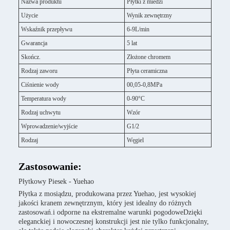
Nazwa produktu
Płytki z miedzi
Użycie
Wynik zewnętrzny
Wskaźnik przepływu
6-9L/min
Gwarancja
5 lat
Skończ.
Złożone chromem
Rodzaj zaworu
Płyta ceramiczna
Ciśnienie wody
00,05-0,8MPa
Temperatura wody
0-90°C
Rodzaj uchwytu
Wzór
Wprowadzenie/wyjście
G1/2
Rodzaj
Węgiel
Zastosowanie:
Płytkowy Piesek - Yuehao
Płytka z mosiądzu, produkowana przez Yuehao, jest wysokiej
jakości kranem zewnętrznym, który jest idealny do różnych
zastosowań.i odporne na ekstremalne warunki pogodoweDzięki
eleganckiej i nowoczesnej konstrukcji jest nie tylko funkcjonalny,