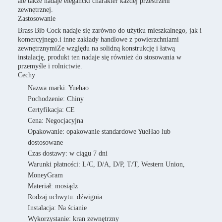
ale także nadaje elegancki charakter każdej przestrzeni
zewnętrznej.
Zastosowanie
Brass Bib Cock nadaje się zarówno do użytku mieszkalnego, jak i
komercyjnego.i inne zakłady handlowe z powierzchniami
zewnętrznymiZe względu na solidną konstrukcję i łatwą
instalację, produkt ten nadaje się również do stosowania w
przemyśle i rolnictwie.
Cechy
Nazwa marki: Yuehao
Pochodzenie: Chiny
Certyfikacja: CE
Cena: Negocjacyjna
Opakowanie: opakowanie standardowe YueHao lub
dostosowane
Czas dostawy: w ciągu 7 dni
Warunki płatności: L/C, D/A, D/P, T/T, Western Union,
MoneyGram
Materiał: mosiądz
Rodzaj uchwytu: dźwignia
Instalacja: Na ścianie
Wykorzystanie: kran zewnętrzny