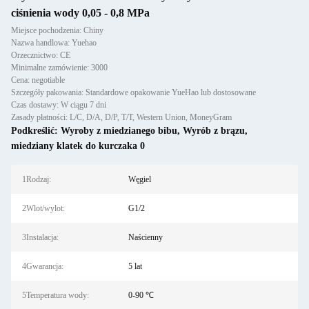
ciśnienia wody 0,05 - 0,8 MPa
Miejsce pochodzenia: Chiny
Nazwa handlowa: Yuehao
Orzecznictwo: CE
Minimalne zamówienie: 3000
Cena: negotiable
Szczegóły pakowania: Standardowe opakowanie YueHao lub dostosowane
Czas dostawy: W ciągu 7 dni
Zasady płatności: L/C, D/A, D/P, T/T, Western Union, MoneyGram
Podkreślić:
Wyroby z miedzianego bibu
,
Wyrób z brązu
,
miedziany klatek do kurczaka 0
1Rodzaj:
Węgiel
2Wlot/wylot:
G1/2
3Instalacja:
Naścienny
4Gwarancja:
5 lat
5Temperatura wody:
0-90 ℃