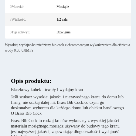
6Materiał:
Mosiądz
7Wielkość:
1/2 cala
8Typ uchwytu:
Dźwignia
Wysokiej wydajności miedziany bib cock z chromowanym wykończeniem dla ciśnienia
wody 0,05-0,8MPa
Opis produktu:
Blaszkowy kubek - trwały i wydajny kran
Jeśli szukasz wysokiej jakości i niezawodnego kranu do domu lub
firmy, nie szukaj dalej niż Brass Bib Cock.co czyni go
doskonałym wyborem dla każdego domu lub obiektu handlowego.
O Brass Bib Cock
Brass Bib Cock to rodzaj kranów wykonany z wysokiej jakości
materiału mosiężnego.mosiądz używany do budowy tego kranu
jest najwyższej jakości, zapewniając długotrwałość i wydajność.