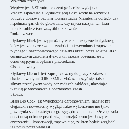
Wskaźnik przepływu
Wypływ jest 6-9L/min, co czyni go bardzo wydajnym
kranem.zapewnienie wystarczającej ilości wody na wszystkie
potrzeby domowe bez marnowania żadnejNiezależnie od tego, czy
napełniasz garnek do gotowania, czy mycia naczyń, ten kran
poradzi sobie z tym wszystkim z łatwością.
Rodzaj zaworu
Płytkowy bibek jest wyposażony w ceramiczny zawór dyskowy,
który jest znany ze swojej trwałości i niezawodności.zapewnienie
płynnego i bezproblemowego działania kranu przez kolejne lataZ
ceramicznym zaworem dyskowym możesz pożegnać się z
denerwującymi kroplami i przeciekami.
Ciśnienie wody
Płytkowy bibcock jest zaprojektowany do pracy z zakresem
ciśnienia wody od 0,05-0,8MPa.Możesz cieszyć się stałym i
silnym przepływem wody bez żadnych zakłóceń, ułatwiając i
ułatwiając wykonywanie codziennych zadań.
Skończ.
Brass Bib Cock jest wykończone chromowaniem, nadając mu
elegancki i nowoczesny wygląd.Takie wykończenie nie tylko
przyczynia się do estetycznego wyglądu kranu, ale także zapewnia
dodatkową ochronę przed rdzą i korozjąChrom jest łatwy w
czyszczeniu i konserwacji, zapewniając, że kran będzie wyglądał
jak nowy przez wiele lat.