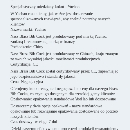
Specjalistyczny miedziany kokot - Yuehao
W Yuehao rozumiemy, jak ważne jest dostarczanie
spersonalizowanych rozwiązań, aby spełnić potrzeby naszych
klientów.
Nazwa marki: Yuehao
Nasz Blasz Bib Cock jest produkowany pod marką Yuehao,
zaufaną i renomowaną marką w branży.
Pochodzenie: Chiny
Nasz Brass Bib Cock jest produkowany w Chinach, kraju znanym
ze swoich wysokiej jakości możliwości produkcyjnych.
Certyfikacja: CE
Nasz Brass Bib Cock został certyfikowany przez CE, zapewniając
jego bezpieczeństwo i standardy jakości.
Cena: Negocjacyjna
Oferujemy konkurencyjne i negocjowalne ceny dla naszego Brass
Bib Cocka, co czyni go dostępnym dla szerokiej gamy klientów.
Opakowanie: opakowanie standardowe YueHao lub dostosowane
Dostarczamy dwie opcje opakowań - nasze standardowe
opakowanie lub rozwiązanie opakowania dostosowane do potrzeb
naszych klientów.
Czas dostawy: w ciągu 7 dni
Dzięki naszemu efektywnemu procesowi produkcji gwarantujemy