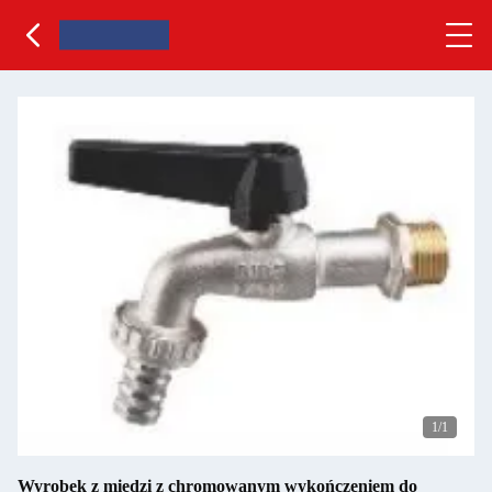
1
/1
Wyrobek z miedzi z chromowanym wykończeniem do