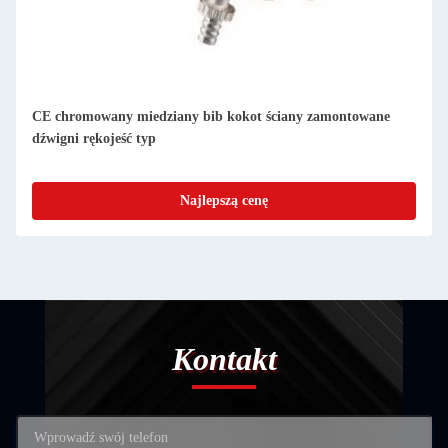
CE chromowany miedziany bib kokot ściany zamontowane
dźwigni rękojeść typ
Najlepszą cenę
Kontakt