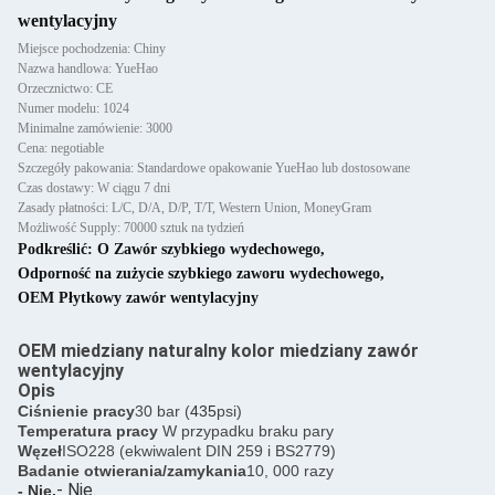
wentylacyjny
Miejsce pochodzenia: Chiny
Nazwa handlowa: YueHao
Orzecznictwo: CE
Numer modelu: 1024
Minimalne zamówienie: 3000
Cena: negotiable
Szczegóły pakowania: Standardowe opakowanie YueHao lub dostosowane
Czas dostawy: W ciągu 7 dni
Zasady płatności: L/C, D/A, D/P, T/T, Western Union, MoneyGram
Możliwość Supply: 70000 sztuk na tydzień
Podkreślić:
O Zawór szybkiego wydechowego
,
Odporność na zużycie szybkiego zaworu wydechowego
,
OEM Płytkowy zawór wentylacyjny
OEM miedziany naturalny kolor miedziany zawór
wentylacyjny
Opis
Ciśnienie pracy
30 bar (
435
psi)
Temperatura pracy
W przypadku braku pary
Węzeł
ISO228 (ekwiwalent DIN 259 i BS2779)
Badanie otwierania/zamykania
10, 000 razy
- Nie.
- Nie.