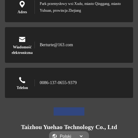
Park przemysłowy wsi Xudu, miasto Qinggang, miasto
Yuhuan, prowincja Zhejiang
Adres
Berturte@163.com
Wiadomość
elektroniczna
0086-137-0655-9379
Telefon
Taizhou Yuehao Technology Co., Ltd