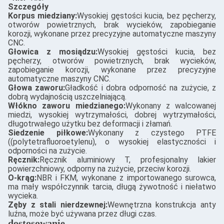
Szczegóły
Korpus miedziany:
Wysokiej gęstości kucia, bez pęcherzy,
otworów powietrznych, brak wycieków, zapobieganie
korozji, wykonane przez precyzyjne automatyczne maszyny
CNC.
Głowica z mosiądzu:
Wysokiej gęstości kucia, bez
pęcherzy, otworów powietrznych, brak wycieków,
zapobieganie korozji, wykonane przez precyzyjne
automatyczne maszyny CNC.
Głowa zaworu:
Gładkość i dobra odporność na zużycie, z
dobrą wydajnością uszczelniającą.
Włókno zaworu miedzianego:
Wykonany z walcowanej
miedzi, wysokiej wytrzymałości, dobrej wytrzymałości,
długotrwałego użytku bez deformacji i złamań.
Siedzenie piłkowe:
Wykonany z czystego PTFE
((polytetrafluoroetylenu), o wysokiej elastyczności i
odporności na zużycie.
Ręcznik:
Ręcznik aluminiowy T, profesjonalny lakier
powierzchniowy, odporny na zużycie, przeciw korozji.
O-krąg:
NBR i FKM, wykonane z importowanego surowca,
ma mały współczynnik tarcia, długą żywotność i niełatwo
wycieka.
Zęby z stali nierdzewnej:
Wewnętrzna konstrukcja anty
luźna, może być używana przez długi czas.
dostosowanie