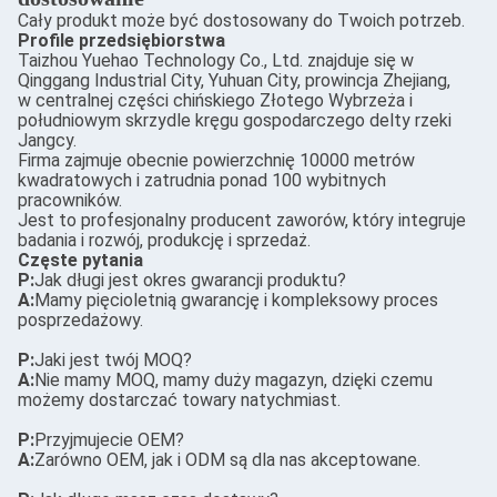
Cały produkt może być dostosowany do Twoich potrzeb.
Profile przedsiębiorstwa
Taizhou Yuehao Technology Co., Ltd. znajduje się w
Qinggang Industrial City, Yuhuan City, prowincja Zhejiang,
w centralnej części chińskiego Złotego Wybrzeża i
południowym skrzydle kręgu gospodarczego delty rzeki
Jangcy.
Firma zajmuje obecnie powierzchnię 10000 metrów
kwadratowych i zatrudnia ponad 100 wybitnych
pracowników.
Jest to profesjonalny producent zaworów, który integruje
badania i rozwój, produkcję i sprzedaż.
Częste pytania
P:
Jak długi jest okres gwarancji produktu?
A:
Mamy pięcioletnią gwarancję i kompleksowy proces
posprzedażowy.
P:
Jaki jest twój MOQ?
A:
Nie mamy MOQ, mamy duży magazyn, dzięki czemu
możemy dostarczać towary natychmiast.
P:
Przyjmujecie OEM?
A:
Zarówno OEM, jak i ODM są dla nas akceptowane.