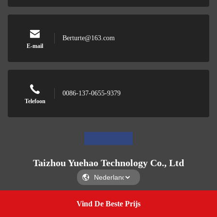
Berturte@163.com
E-mail
0086-137-0655-9379
Telefoon
Taizhou Yuehao Technology Co., Ltd
Vind De Beste Prijs
Get A Quote
Taizhou Yuehao Technology Co., Ltd