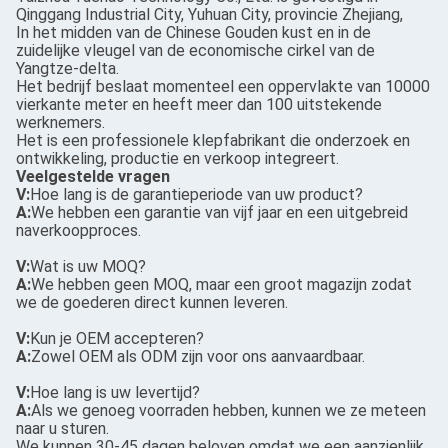
Qinggang Industrial City, Yuhuan City, provincie Zhejiang,
In het midden van de Chinese Gouden kust en in de
zuidelijke vleugel van de economische cirkel van de
Yangtze-delta.
Het bedrijf beslaat momenteel een oppervlakte van 10000
vierkante meter en heeft meer dan 100 uitstekende
werknemers.
Het is een professionele klepfabrikant die onderzoek en
ontwikkeling, productie en verkoop integreert.
Veelgestelde vragen
V:
Hoe lang is de garantieperiode van uw product?
A:
We hebben een garantie van vijf jaar en een uitgebreid
naverkoopproces.
V:
Wat is uw MOQ?
A:
We hebben geen MOQ, maar een groot magazijn zodat
we de goederen direct kunnen leveren.
V:
Kun je OEM accepteren?
A:
Zowel OEM als ODM zijn voor ons aanvaardbaar.
V:
Hoe lang is uw levertijd?
A:
Als we genoeg voorraden hebben, kunnen we ze meteen
naar u sturen.
We kunnen 30-45 dagen beloven omdat we een aanzienlijk