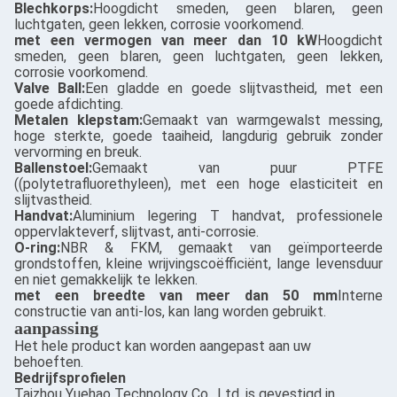
Blechkorps:
Hoogdicht smeden, geen blaren, geen
luchtgaten, geen lekken, corrosie voorkomend.
met een vermogen van meer dan 10 kW
Hoogdicht
smeden, geen blaren, geen luchtgaten, geen lekken,
corrosie voorkomend.
Valve Ball:
Een gladde en goede slijtvastheid, met een
goede afdichting.
Metalen klepstam:
Gemaakt van warmgewalst messing,
hoge sterkte, goede taaiheid, langdurig gebruik zonder
vervorming en breuk.
Ballenstoel:
Gemaakt van puur PTFE
((polytetrafluorethyleen), met een hoge elasticiteit en
slijtvastheid.
Handvat:
Aluminium legering T handvat, professionele
oppervlakteverf, slijtvast, anti-corrosie.
O-ring:
NBR & FKM, gemaakt van geïmporteerde
grondstoffen, kleine wrijvingscoëfficiënt, lange levensduur
en niet gemakkelijk te lekken.
met een breedte van meer dan 50 mm
Interne
constructie van anti-los, kan lang worden gebruikt.
aanpassing
Het hele product kan worden aangepast aan uw
behoeften.
Bedrijfsprofielen
Taizhou Yuehao Technology Co., Ltd. is gevestigd in