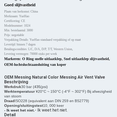
Goed slijtvastheid
Plaats van herkomst: China
Merknaam: YueHao
Certificering: CE
Modelnummer: 1024
Min. bestelaantal: 3000
Prijs: negotiable
Verpakking Details: YueHao standaard verpakking of op maat
Levertijd: binnen 7 dagen
Betalingscondities: L/C, D/A, D/P, T/T, Western Union,
Levering vermogen: 70000 stuks per week
Markeren:
O Ring snelle uitlaatklep
,
Snel uitlaatklep slijtvastheid
,
OEM-luchtsluchtaansluiting van koper
OEM Messing Natural Color Messing Air Vent Valve
Beschrijving
Werkdruk
30 bar (
435
(psi)
Werktemperatuur
¥20°C ~ 150°C (-4°F ~ 302°F) Bij afwezigheid
van stoom
Draad
ISO228 (equivalent aan DIN 259 en BS2779)
Opening/sluitingstest
10, 000 keer
- Ik weet het niet.
- Ik weet het niet.
Detail