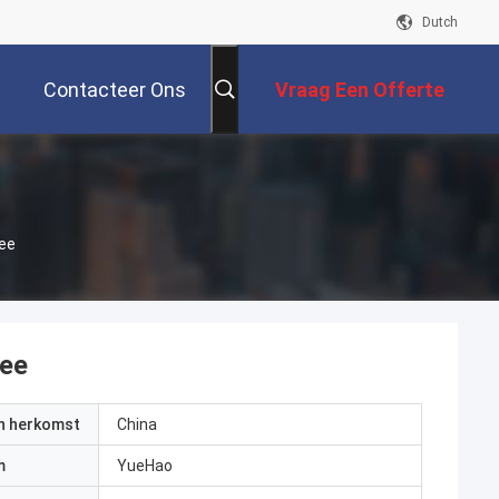
Dutch
Contacteer Ons
Vraag Een Offerte
Aan
Tee
Tee
an herkomst
China
m
YueHao