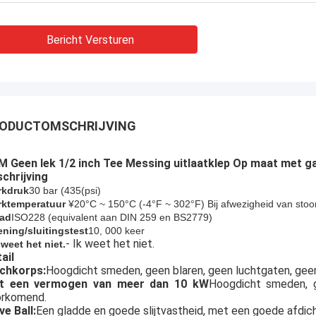
Bericht Versturen
ODUCTOMSCHRIJVING
 Geen lek 1/2 inch Tee Messing uitlaatklep Op maat met g
chrijving
rkdruk
30 bar (
435
(psi)
ktemperatuur
¥20°C ~ 150°C (-4°F ~ 302°F) Bij afwezigheid van sto
ad
ISO228 (equivalent aan DIN 259 en BS2779)
ning/sluitingstest
10, 000 keer
- Ik weet het niet.
k weet het niet.
ail
echkorps:
Hoogdicht smeden, geen blaren, geen luchtgaten, geen
t een vermogen van meer dan 10 kW
Hoogdicht smeden, g
orkomend.
ve Ball:
Een gladde en goede slijtvastheid, met een goede afdich