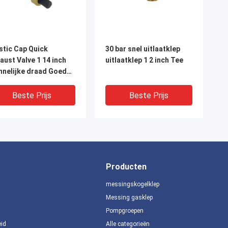
stic Cap Quick
30 bar snel uitlaatklep
aust Valve 1 14 inch
uitlaatklep 1 2 inch Tee
nelijke draad Goede
ichting functie
Beste Prijs
Beste Prijs
Producten
messingskogelklep
Messing gasklep
Pompgroepen
eid
Alle categorieën