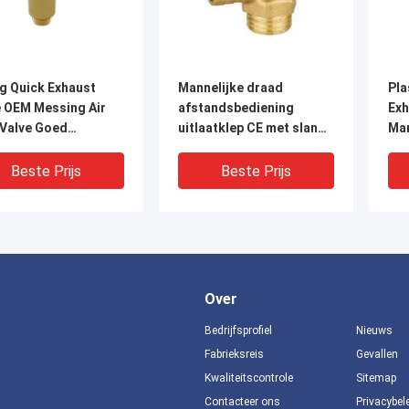
g Quick Exhaust
Mannelijke draad
Pla
e OEM Messing Air
afstandsbediening
Exh
 Valve Goed
uitlaatklep CE met slang
Man
vastheid
aansluiting
afd
Beste Prijs
Beste Prijs
Over
Bedrijfsprofiel
Nieuws
Fabrieksreis
Gevallen
Kwaliteitscontrole
Sitemap
Contacteer ons
Privacybel