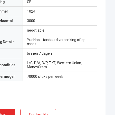
ing
CE
mmer
1024
elaantal
3000
negotiable
YueHao standaard verpakking of op
g Details
maat
binnen 7 dagen
L/C, D/A, D/P, T/T, Western Union,
condities
MoneyGram
 vermogen
70000 stuks per week
rijs
Contact Nu