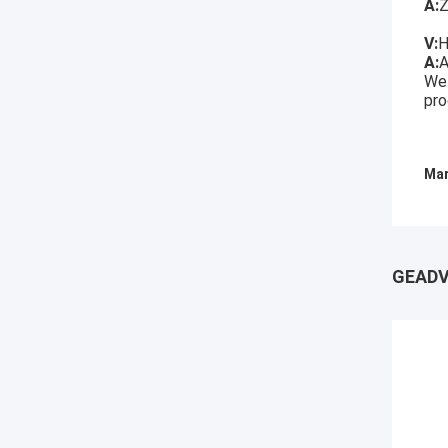
A:
Z
V:
H
A:
A
We 
pro
Mar
GEADV