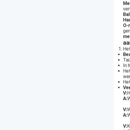
Me
ver
Bal
Ha
O-r
gem
me
aa
Het
Bed
Tai
In 
Het
we
Het
Ve
V:
H
A:
W
V:
W
A:
W
V:
K