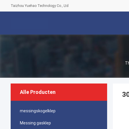
Taizhou Yuehao Technology Co., Ltd
T
Alle Producten
30
messingskogelklep
Messing gasklep