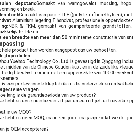
talen klepstam:
Gemaakt van warmgewalst messing, hoge st
vorming en breuk.
lenstoel:
Gemaakt van puur PTFE ((polytetrafluorethyleen), met e
ndvat:
Aluminium legering T handvat, professionele oppervlakteverf
ing:
NBR & FKM, gemaakt van geïmporteerde grondstoffen, kle
akkelijk te lekken.
t een breedte van meer dan 50 mm
Interne constructie van ant
npassing
 hele product kan worden aangepast aan uw behoeften.
rijfsprofielen
zhou Yuehao Technology Co., Ltd. is gevestigd in Qinggang Industr
het midden van de Chinese Gouden kust en in de zuidelijke vleug
 bedrijf beslaat momenteel een oppervlakte van 10000 vierkan
rknemers.
 is een professionele klepfabrikant die onderzoek en ontwikkeli
elgestelde vragen
oe lang is de garantieperiode van uw product?
e hebben een garantie van vijf jaar en een uitgebreid naverkoop
at is uw MOQ?
e hebben geen MOQ, maar een groot magazijn zodat we de goed
un je OEM accepteren?