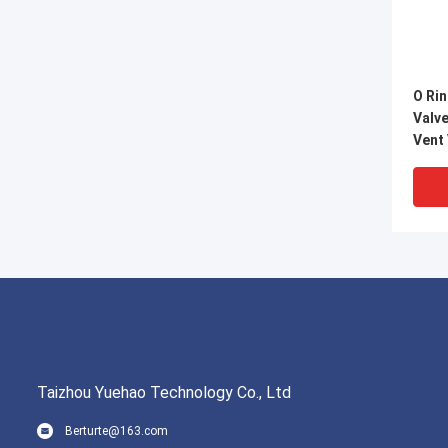
O Rin
Valv
Vent
slijt
Taizhou Yuehao Technology Co., Ltd
Berturte@163.com