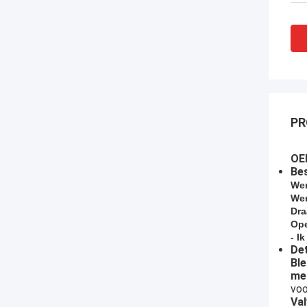
PR
OEM
Bes
We
Wer
Dra
Ope
- I
Det
Bl
me
vo
Val