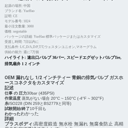
起源の場所: 中国
ブランド名: YueHao
証明: CE
モデル番号: 1024
最小注文数量: 3000
価格: negotiable
パッケージの詳細: YueHao 標準パッケージまたはカスタマイズ
受渡し時間: 7日以内に
支払条件: L/C,D/A,D/P,T/T,ウェスタンユニオン,マネーグラム
供給の能力: 週に7万個
ハイライト:
速出口バルブ 30バー
,
スピードエグゼットバルブTee
,
排気扇弁 1 2 インチ
OEM 漏れなし 1/2 インチティー 青銅の排気バルブ ガスホ
ースコネクタをカスタマイズ
記述
仕事 の 圧力
30bar (
435
PSI)
作業温度
蒸気がない場合 20°C ~ 150°C (-4°F ~ 302°F)
糸
ISO228 (DIN 259とBS2779と同等)
試験開始/終了
10千回も
わかった
わかった
詳細
ブラスボディ:
高密度鍛造 無水栓 無漏れ 無腐食防止 高精