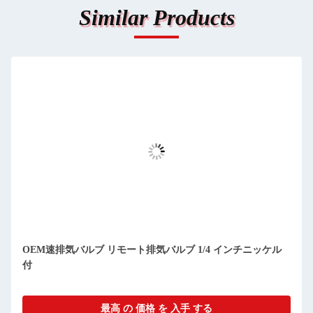
Similar Products
OEM速排気バルブ リモート排気バルブ 1/4 インチニッケル
付
最高 の 価格 を 入手 する