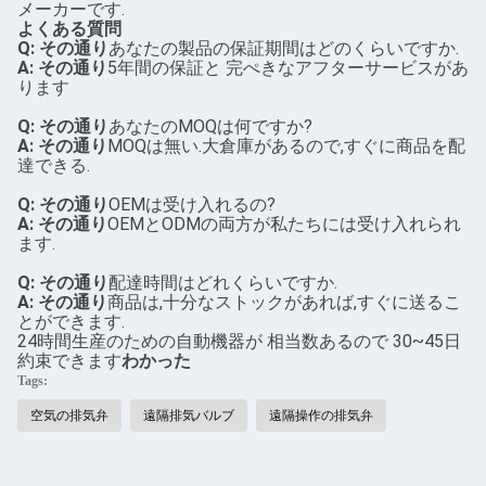
メーカーです.
よくある質問
Q: その通り
あなたの製品の保証期間はどのくらいですか.
A: その通り
5年間の保証と 完ぺきなアフターサービスがあ
ります
Q: その通り
あなたのMOQは何ですか?
A: その通り
MOQは無い.大倉庫があるので,すぐに商品を配
達できる.
Q: その通り
OEMは受け入れるの?
A: その通り
OEMとODMの両方が私たちには受け入れられ
ます.
Q: その通り
配達時間はどれくらいですか.
A: その通り
商品は,十分なストックがあれば,すぐに送るこ
とができます.
24時間生産のための自動機器が 相当数あるので 30~45日
約束できます
わかった
Tags:
空気の排気弁
遠隔排気バルブ
遠隔操作の排気弁