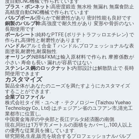
度自動CNC機械で作られています
ブラス・ボンネット:
高密度鍛造 無水栓 無漏れ 無腐食防止
高精度自動CNC機械で作られています
バルブボール:
滑らかで耐磨性があり 密封性能も良好です
銅製のバルブ幹:
高強度で耐久性があり 変形や骨折のない
長期使用です
ボールシート:
純粋なPTFE (ポリテトラフッロエチレン) で
作られ,高弾性と耐磨性があります.
ハンドル:
アルミ合金 T ハンドル,プロフェッショナルな表
面塗装,耐磨性,耐腐蝕性.
オーリング:
NBR&FKMは輸入原材料で作られ 摩擦係数が
小さい 寿命も長い 漏れが容易ではない
ステンレス鋼のロックナット:
内部設計は解散防止で 長時
間使用できます
カスタマイズ
製品全体が,あなたのニーズを満たすようにカスタマイズ
することができます.
企業プロファイル
株式会社タイ州・ユヘオ・テクノロジー (Taizhou Yuehao
Technology Co., Ltd) は,チェジアン省のユフアン市,清光工
業都市に位置し,
中国黄金海岸の中央部と長江デルタ経済圏の南側.
現在,同社は1万平方メートルの面積をカバーし,100人以上
の優秀な従業員を擁しています.
研究開発,生産,販売を統合するプロフェッショナルバルブ