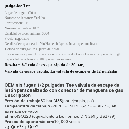
pulgadas Tee
Lugar de origen: China
Nombre de la marca: YueHao
Certificación: CE
Número de modelo: 1024
Cantidad de orden mínima: 3000
Precio: negotiable
Detalles de empaquetado: YueHao embalaje estándar o personalizado
Tiempo de entrega: En el plazo de 7 días
Condiciones de pago: Las condiciones de los productos incluidos en el presente Reglamento son las siguientes:
Capacidad de la fuente: 70000 piezas por semana
Resaltar:
Válvula de escape rápida de 30 bar
,
Válvula de escape rápida
,
La válvula de escape es de 12 pulgadas
OEM sin fugas 1/2 pulgadas Tee válvula de escape de
latón personalizado con conector de manguera de gas
Descripción
Presión de trabajo
30 bar (
435
(por ejemplo, psi)
Temperatura de trabajo
-20 °C ~ 150 °C (-4 °F ~ 302 °F) en
ausencia de vapor
El hilo
ISO228 (equivalente a las normas DIN 259 y BS2779)
Prueba de apertura/cierre
10, 000 veces
- ¿ Qué?
- ¿ Qué?