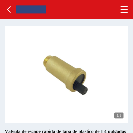
1
/1
Válvula de escape rápida de tapa de plástico de 1 4 pulgadas