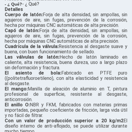
- ¿ Qué?
- ¿ Qué?
Detalles
Cuerpo de latón:
Forja de alta densidad, sin ampollas, sin
agujeros de aire, sin fugas, prevención de la corrosión,
hecha por máquinas CNC automáticas de alta precisión.
Capó de latón:
Forja de alta densidad, sin ampollas, sin
agujeros de aire, sin fugas, prevención de la corrosión,
hecha por máquinas CNC automáticas de alta precisión.
Cuadrícula de la válvula:
Resistencia al desgaste suave y
buena, con buen funcionamiento de sellado.
Las válvulas de latón:
Hecho de latón laminado en
caliente, alta resistencia, buena dureza, uso a largo plazo
sin deformación y fractura.
El asiento de bola:
Fabricado en PTFE puro
((politetrafluoroetileno), con alta elasticidad y resistencia
al desgaste.
El mango:
Manilla de aleación de aluminio en T, pintura
profesional de superficie, resistente al desgaste,
anticorrosión.
El anillo O:
NBR y FKM, fabricados con materias primas
importadas, pequeño coeficiente de fricción, larga vida útil
y no fácil de filtrar.
Con un valor de producción superior a 20 kg/m2
El
diseño interno de anti-aflojado, se puede utilizar durante
mucho tiempo.