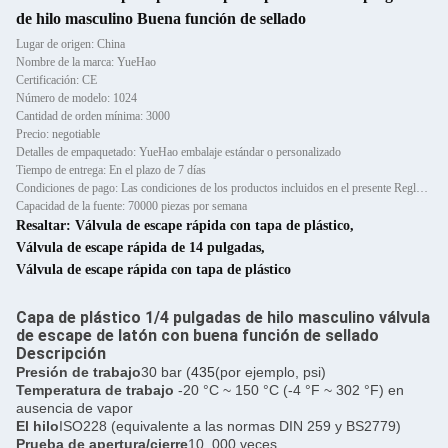
de hilo masculino Buena función de sellado
Lugar de origen: China
Nombre de la marca: YueHao
Certificación: CE
Número de modelo: 1024
Cantidad de orden mínima: 3000
Precio: negotiable
Detalles de empaquetado: YueHao embalaje estándar o personalizado
Tiempo de entrega: En el plazo de 7 días
Condiciones de pago: Las condiciones de los productos incluidos en el presente Reglamento son las siguientes:
Capacidad de la fuente: 70000 piezas por semana
Resaltar:
Válvula de escape rápida con tapa de plástico
,
Válvula de escape rápida de 14 pulgadas
,
Válvula de escape rápida con tapa de plástico
Capa de plástico 1/4 pulgadas de hilo masculino válvula
de escape de latón con buena función de sellado
Descripción
Presión de trabajo
30 bar (
435
(por ejemplo, psi)
Temperatura de trabajo
-20 °C ~ 150 °C (-4 °F ~ 302 °F) en
ausencia de vapor
El hilo
ISO228 (equivalente a las normas DIN 259 y BS2779)
Prueba de apertura/cierre
10, 000 veces