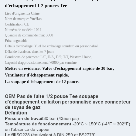
d'échappement 1 2 pouces Tee
Lieu d'origine: La Chine
Nom de marque: YueHao
Certification: CE
Numéro de modèle: 1024
Quantité de commande min: 3000
Prix: negotiable
Détails d'emballage: YueHao emballage standard ou personnalisé
Délai de livraison: dans les 7 jours
Conditions de paiement: L/C, D/A, D/P, T/T, Western Union,
Capacité d'approvisionnement: 70000 par semaine
Mettre en évidence:
Valve d'échappement rapide de 30 bar
,
Ventilateur d'échappement rapide
,
La soupape d'échappement de 12 pouces
OEM Pas de fuite 1/2 pouce Tee soupape
d'échappement en laiton personnalisé avec connecteur
de tuyau de gaz
Définition
Pression de travail
30 bar (
435
en psi)
Température de fonctionnement
-20°C ~ 150°C (-4°F ~ 302°F)
en l'absence de vapeur
Le fil
ISO228 (équivalent à DIN 259 et BS2779)