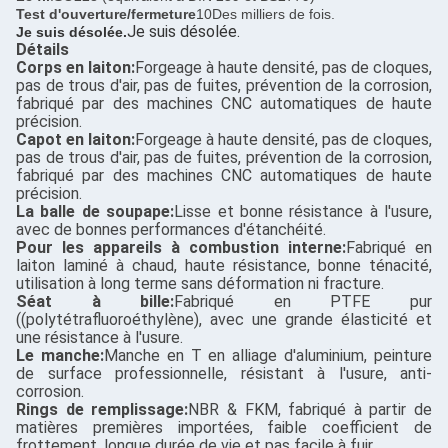
Test d'ouverture/fermeture
10Des milliers de fois.
Je suis désolée.
Je suis désolée.
Détails
Corps en laiton:
Forgeage à haute densité, pas de cloques,
pas de trous d'air, pas de fuites, prévention de la corrosion,
fabriqué par des machines CNC automatiques de haute
précision.
Capot en laiton:
Forgeage à haute densité, pas de cloques,
pas de trous d'air, pas de fuites, prévention de la corrosion,
fabriqué par des machines CNC automatiques de haute
précision.
La balle de soupape:
Lisse et bonne résistance à l'usure,
avec de bonnes performances d'étanchéité.
Pour les appareils à combustion interne:
Fabriqué en
laiton laminé à chaud, haute résistance, bonne ténacité,
utilisation à long terme sans déformation ni fracture.
Séat à bille:
Fabriqué en PTFE pur
((polytétrafluoroéthylène), avec une grande élasticité et
une résistance à l'usure.
Le manche:
Manche en T en alliage d'aluminium, peinture
de surface professionnelle, résistant à l'usure, anti-
corrosion.
Rings de remplissage:
NBR & FKM, fabriqué à partir de
matières premières importées, faible coefficient de
frottement, longue durée de vie et pas facile à fuir.