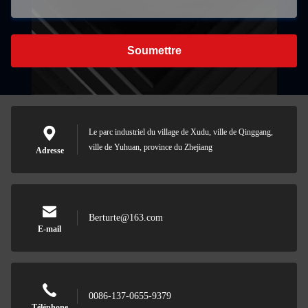
Soumettre
Le parc industriel du village de Xudu, ville de Qinggang,
ville de Yuhuan, province du Zhejiang
Adresse
Berturte@163.com
E-mail
0086-137-0655-9379
Téléphone