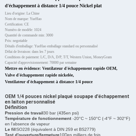
d'échappement à distance 1/4 pouce Nickel plat
Lieu d'origine: La Chine
Nom de marque: YueHao
Certification: CE
Numéro de modèle: 1024
Quantité de commande min: 3000
Prix: negotiable
Détails d'emballage: YueHao emballage standard ou personnalisé
Délai de livraison: dans les 7 jours
Conditions de paiement: L/C, D/A, D/P, T/T, Western Union, MoneyGram
Capacité d'approvisionnement: 70000 par semaine
Mettre en évidence:
Ventilateur d'échappement rapide OEM
,
Valve d'échappement rapide nickelée
,
Ventilateur d'échappement à distance 1/4 pouce
OEM 1/4 pouces nickel plaqué soupape d'échappement
en laiton personnalisé
Définition
Pression de travail
30 bar (
435
en psi)
Température de fonctionnement
-20°C ~ 150°C (-4°F ~ 302°F)
en l'absence de vapeur
Le fil
ISO228 (équivalent à DIN 259 et BS2779)
Test d'ouverture/fermeture
10Des milliers de fois.