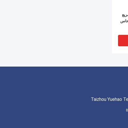
ريع
لنحاس
Taizhou Yuehao Te
B
يع OEM
صمام العادم عن بعد 1/4 بوصة