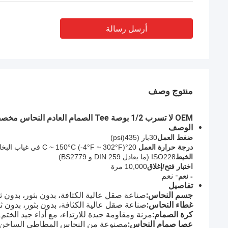
أرسل رسالة
منتوج وصف
OEM لا تسرب 1/2 بوصة Tee الصمام العادم النحاس مخصصة مع رابط خرطوم الغاز
الوصف
ضغط العمل
30بار (
435
(psi)
درجة حرارة العمل
20°C ~ 150°C (-4°F ~ 302°F) في غياب البخار
الخيط
ISO228 (ما يعادل DIN 259 و BS2779)
اختبار فتح/إغلاق
10,000 مرة
- نعم
- نعم
تفاصيل
جسم النحاس:
صناعة صقل عالية الكثافة، بدون بثور، بدون ث
غطاء النحاس:
صناعة صقل عالية الكثافة، بدون بثور، بدون ث
كرة الصمام:
مرنة ومقاومة جيدة للارتداء، مع أداء جيد الختم.
عصا صمام النحاس:
مصنوعة من النحاس المطاطي الساخن، قو