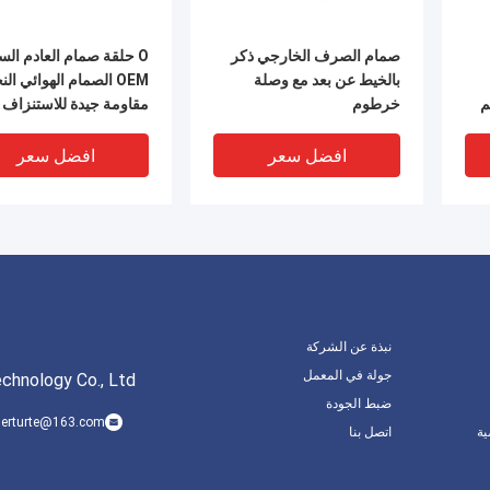
صمام الصرف الخارجي ذكر
O حلقة صمام العادم الس
بالخيط عن بعد مع وصلة
OEM الصمام الهوائي ا
م
خرطوم
مقاومة جيدة للاستنزاف
افضل سعر
افضل سعر
نبذة عن الشركة
جولة في المعمل
chnology Co., Ltd
ضبط الجودة
erturte@163.com
ة
اتصل بنا
صمام الخروج السريع من 1/4
صمام العادم السر
بوصة صمام الخروج