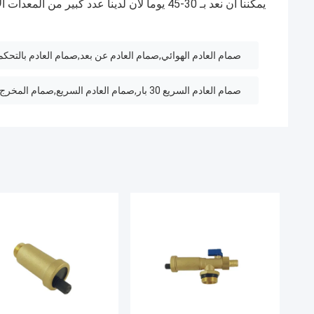
يمكننا أن نعد بـ 30-45 يوماً لأن لدينا عدد كبير من المعدات الآلية لإنتاج 24 ساعة.
صمام العادم الهوائي,صمام العادم عن بعد,صمام العادم بالتحكم
صمام العادم السريع 30 بار,صمام العادم السريع,صمام المخرج 12 بوصة