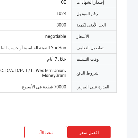
إصدار الشهادات
CE
رقم الموديل
1024
الحد الأدنى لكمية
3000
الأسعار
negotiable
تفاصيل التغليف
YueHao التعبئة القياسية أو حسب الطلب
وقت التسليم
خلال 7 أيام
/C، D/A، D/P، T/T، Western Union،
شروط الدفع
MoneyGram
القدرة على العرض
70000 قطعة في الأسبوع
افضل سعر
ﺎﺘﺼﻟ ﺍﻶﻧ