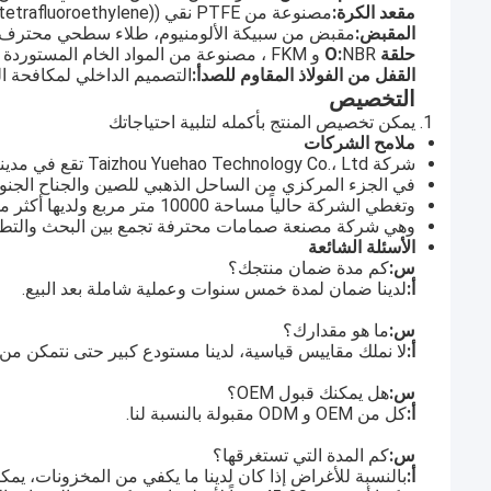
مقعد الكرة:
مصنوعة من PTFE نقي ((polytetrafluoroethylene) ، مع مرونة عالية ومقاومة للارتداء.
المقبض:
مقبض من سبيكة الألومنيوم، طلاء سطحي محترف، م
حلقة O:
NBR و FKM ، مصنوعة من المواد الخام المستوردة ، معامل الاحتكاك الصغير ، عمر الخدمة الطويل وغير سهل التسرب.
القفل من الفولاذ المقاوم للصدأ:
التصميم الداخلي لمكافحة ا
التخصيص
يمكن تخصيص المنتج بأكمله لتلبية احتياجاتك
ملامح الشركات
شركة Taizhou Yuehao Technology Co.، Ltd تقع في مدينة Qinggang الصناعية ، مدينة Yuhuan ، مقاطعة Zhejiang ،
في الجزء المركزي من الساحل الذهبي للصين والجناح الجنوبي م
وتغطي الشركة حالياً مساحة 10000 متر مربع ولديها أكثر من 100 موظف بارز.
وهي شركة مصنعة صمامات محترفة تجمع بين البحث والتطوير 
الأسئلة الشائعة
س:
كم مدة ضمان منتجك؟
أ:
لدينا ضمان لمدة خمس سنوات وعملية شاملة بعد البيع.
س:
ما هو مقدارك؟
أ:
لا نملك مقاييس قياسية، لدينا مستودع كبير حتى نتمكن من 
س:
هل يمكنك قبول OEM؟
أ:
كل من OEM و ODM مقبولة بالنسبة لنا.
س:
كم المدة التي تستغرقها؟
أ:
بالنسبة للأغراض إذا كان لدينا ما يكفي من المخزونات، يمكنن