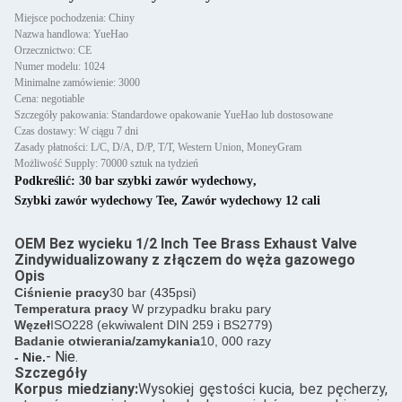
Miejsce pochodzenia: Chiny
Nazwa handlowa: YueHao
Orzecznictwo: CE
Numer modelu: 1024
Minimalne zamówienie: 3000
Cena: negotiable
Szczegóły pakowania: Standardowe opakowanie YueHao lub dostosowane
Czas dostawy: W ciągu 7 dni
Zasady płatności: L/C, D/A, D/P, T/T, Western Union, MoneyGram
Możliwość Supply: 70000 sztuk na tydzień
Podkreślić:
30 bar szybki zawór wydechowy
,
Szybki zawór wydechowy Tee
,
Zawór wydechowy 12 cali
OEM Bez wycieku 1/2 Inch Tee Brass Exhaust Valve
Zindywidualizowany z złączem do węża gazowego
Opis
Ciśnienie pracy
30 bar (
435
psi)
Temperatura pracy
W przypadku braku pary
Węzeł
ISO228 (ekwiwalent DIN 259 i BS2779)
Badanie otwierania/zamykania
10, 000 razy
- Nie.
- Nie.
Szczegóły
Korpus miedziany:
Wysokiej gęstości kucia, bez pęcherzy,