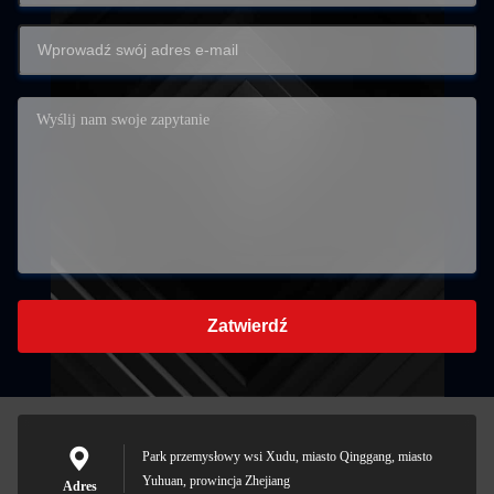
Zatwierdź
Park przemysłowy wsi Xudu, miasto Qinggang, miasto
Yuhuan, prowincja Zhejiang
Adres