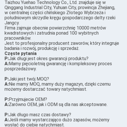
Taizhou Yuehao Technology Co., Ltd. znajduje się w
Qinggang Industrial City, Yuhuan City, prowincja Zhejiang,
w centralnej części chińskiego Złotego Wybrzeża i
południowym skrzydle kręgu gospodarczego delty rzeki
Jangcy.
Firma zajmuje obecnie powierzchnię 10000 metrów
kwadratowych i zatrudnia ponad 100 wybitnych
pracowników.
Jest to profesjonalny producent zaworów, który integruje
badania i rozwój, produkcję i sprzedaż.
Częste pytania
P:
Jak długi jest okres gwarancji produktu?
A:
Mamy pięcioletnią gwarancję i kompleksowy proces
posprzedażowy.
P:
Jaki jest twój MOQ?
A:
Nie mamy MOQ, mamy duży magazyn, dzięki czemu
możemy dostarczać towary natychmiast.
P:
Przyjmujecie OEM?
A:
Zarówno OEM, jak i ODM są dla nas akceptowane.
P:
Jak długo masz czas dostawy?
A:
Jeśli mamy wystarczająco dużo zapasów, możemy
wysłać do ciebie natychmiast.