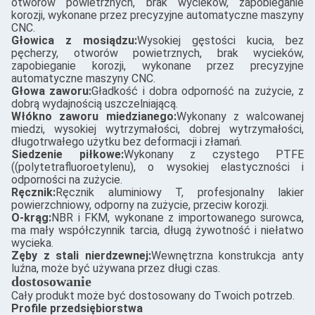
otworów powietrznych, brak wycieków, zapobieganie
korozji, wykonane przez precyzyjne automatyczne maszyny
CNC.
Głowica z mosiądzu:
Wysokiej gęstości kucia, bez
pęcherzy, otworów powietrznych, brak wycieków,
zapobieganie korozji, wykonane przez precyzyjne
automatyczne maszyny CNC.
Głowa zaworu:
Gładkość i dobra odporność na zużycie, z
dobrą wydajnością uszczelniającą.
Włókno zaworu miedzianego:
Wykonany z walcowanej
miedzi, wysokiej wytrzymałości, dobrej wytrzymałości,
długotrwałego użytku bez deformacji i złamań.
Siedzenie piłkowe:
Wykonany z czystego PTFE
((polytetrafluoroetylenu), o wysokiej elastyczności i
odporności na zużycie.
Ręcznik:
Ręcznik aluminiowy T, profesjonalny lakier
powierzchniowy, odporny na zużycie, przeciw korozji.
O-krąg:
NBR i FKM, wykonane z importowanego surowca,
ma mały współczynnik tarcia, długą żywotność i niełatwo
wycieka.
Zęby z stali nierdzewnej:
Wewnętrzna konstrukcja anty
luźna, może być używana przez długi czas.
dostosowanie
Cały produkt może być dostosowany do Twoich potrzeb.
Profile przedsiębiorstwa