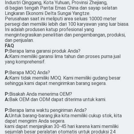
Industri Qinggang, Kota Yuhuan, Provinsi Zhejiang,
di bagian tengah Pantai Emas China dan sayap selatan
Lingkaran Ekonomi Delta Sungai Yangtze.
Perusahaan saat ini meliputi area seluas 10000 meter
persegi dan memiliki lebih dari 100 karyawan yang luar biasa.
Ini adalah produsen katup profesional yang
mengintegrasikan penelitian dan pengembangan, produksi,
dan penjualan.
FAQ
P:
Berapa lama garansi produk Anda?
A:
Kami memiliki garansi lima tahun dan proses purna jual
yang komprehensif.
P:
Berapa MOQ Anda?
A:
Kami tidak memiliki MOQ. Kami memiliki gudang besar
sehingga kami dapat mengirimkan barang segera.
P:
Bisakah Anda menerima OEM?
A:
Baik OEM dan ODM dapat diterima untuk kami.
P:
Berapa lama waktu pengiriman Anda?
A:
Untuk barang-barang jika kita memiliki cukup stok, kita
dapat mengirim Anda segera.
kami dapat menjanjikan 30-45 hari karena kami memiliki
sejumlah besar peralatan otomatis untuk produksi 24