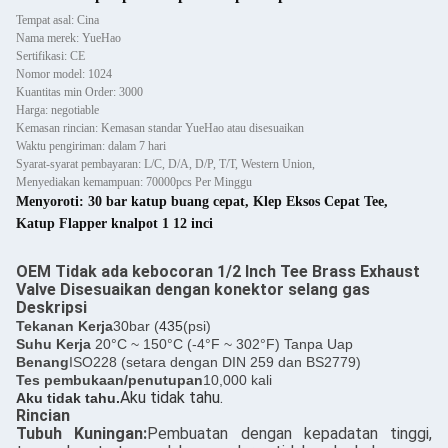
Tempat asal: Cina
Nama merek: YueHao
Sertifikasi: CE
Nomor model: 1024
Kuantitas min Order: 3000
Harga: negotiable
Kemasan rincian: Kemasan standar YueHao atau disesuaikan
Waktu pengiriman: dalam 7 hari
Syarat-syarat pembayaran: L/C, D/A, D/P, T/T, Western Union,
Menyediakan kemampuan: 70000pcs Per Minggu
Menyoroti:
30 bar katup buang cepat
,
Klep Eksos Cepat Tee
,
Katup Flapper knalpot 1 12 inci
OEM Tidak ada kebocoran 1/2 Inch Tee Brass Exhaust
Valve Disesuaikan dengan konektor selang gas
Deskripsi
Tekanan Kerja
30bar (
435
(psi)
Suhu Kerja
20°C ~ 150°C (-4°F ~ 302°F) Tanpa Uap
Benang
ISO228 (setara dengan DIN 259 dan BS2779)
Tes pembukaan/penutupan
10,000 kali
Aku tidak tahu.
Aku tidak tahu.
Rincian
Tubuh Kuningan:
Pembuatan dengan kepadatan tinggi,