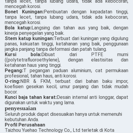
tanpa lecet, tanpa lubang udara, tidak ada kebocoran,
mencegah korosi.
Bonet Kuningan:
Pembuatan dengan kepadatan tinggi,
tanpa lecet, tanpa lubang udara, tidak ada kebocoran,
mencegah korosi.
Bola katup:
Langsing dan tahan aus yang baik, dengan
kinerja penyegelan yang baik.
Stem katup kuningan:
Terbuat dari kuningan yang digulung
panas, kekuatan tinggi, ketahanan yang baik, penggunaan
jangka panjang tanpa deformasi dan patah tulang.
Kursi bola:
Dibuat dari PTFE murni
((polytetrafluoroethylene), dengan elastisitas dan
ketahanan haus yang tinggi.
Pegang:
T pegangan paduan aluminium, cat permukaan
profesional, tahan haus, anti korosi.
O-ring:
NBR & FKM, terbuat dari bahan baku impor,
koefisien gesekan kecil, umur panjang dan tidak mudah
bocor.
Kunci baja tahan karat:
Desain internal anti longgar, dapat
digunakan untuk waktu yang lama.
penyesuaian
Seluruh produk dapat disesuaikan hanya untuk memenuhi
kebutuhan Anda.
Profil Perusahaan
Taizhou Yuehao Technology Co., Ltd terletak di Kota