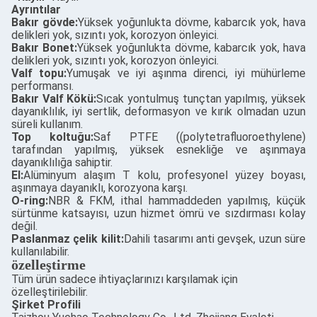
Ayrıntılar
Bakır gövde:
Yüksek yoğunlukta dövme, kabarcık yok, hava
delikleri yok, sızıntı yok, korozyon önleyici.
Bakır Bonet:
Yüksek yoğunlukta dövme, kabarcık yok, hava
delikleri yok, sızıntı yok, korozyon önleyici.
Valf topu:
Yumuşak ve iyi aşınma direnci, iyi mühürleme
performansı.
Bakır Valf Kökü:
Sıcak yontulmuş tunçtan yapılmış, yüksek
dayanıklılık, iyi sertlik, deformasyon ve kırık olmadan uzun
süreli kullanım.
Top koltuğu:
Saf PTFE ((polytetrafluoroethylene)
tarafından yapılmış, yüksek esnekliğe ve aşınmaya
dayanıklılığa sahiptir.
El:
Alüminyum alaşım T kolu, profesyonel yüzey boyası,
aşınmaya dayanıklı, korozyona karşı.
O-ring:
NBR & FKM, ithal hammaddeden yapılmış, küçük
sürtünme katsayısı, uzun hizmet ömrü ve sızdırması kolay
değil.
Paslanmaz çelik kilit:
Dahili tasarımı anti gevşek, uzun süre
kullanılabilir.
özelleştirme
Tüm ürün sadece ihtiyaçlarınızı karşılamak için
özelleştirilebilir.
Şirket Profili