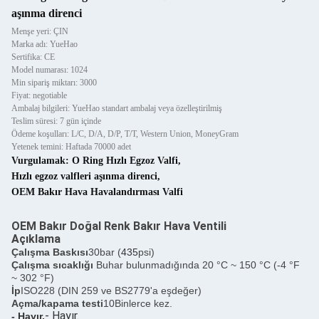
aşınma direnci
Menşe yeri: ÇIN
Marka adı: YueHao
Sertifika: CE
Model numarası: 1024
Min sipariş miktarı: 3000
Fiyat: negotiable
Ambalaj bilgileri: YueHao standart ambalaj veya özelleştirilmiş
Teslim süresi: 7 gün içinde
Ödeme koşulları: L/C, D/A, D/P, T/T, Western Union, MoneyGram
Yetenek temini: Haftada 70000 adet
Vurgulamak:
O Ring Hızlı Egzoz Valfi
,
Hızlı egzoz valfleri aşınma direnci
,
OEM Bakır Hava Havalandırması Valfi
OEM Bakır Doğal Renk Bakır Hava Ventili
Açıklama
Çalışma Baskısı
30bar (
435
psi)
Çalışma sıcaklığı
Buhar bulunmadığında 20 °C ~ 150 °C (-4 °F
~ 302 °F)
İp
ISO228 (DIN 259 ve BS2779'a eşdeğer)
Açma/kapama testi
10Binlerce kez.
- Hayır.
- Hayır.