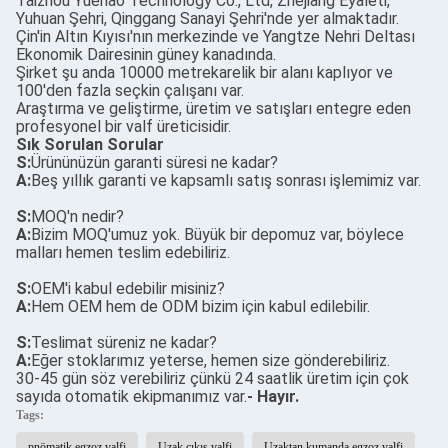
Taizhou Yuehao Technology Co., Ltd, Zhejiang Eyaleti,
Yuhuan Şehri, Qinggang Sanayi Şehri'nde yer almaktadır.
Çin'in Altın Kıyısı'nın merkezinde ve Yangtze Nehri Deltası
Ekonomik Dairesinin güney kanadında.
Şirket şu anda 10000 metrekarelik bir alanı kaplıyor ve
100'den fazla seçkin çalışanı var.
Araştırma ve geliştirme, üretim ve satışları entegre eden
profesyonel bir valf üreticisidir.
Sık Sorulan Sorular
S:
Ürününüzün garanti süresi ne kadar?
A:
Beş yıllık garanti ve kapsamlı satış sonrası işlemimiz var.
S:
MOQ'n nedir?
A:
Bizim MOQ'umuz yok. Büyük bir depomuz var, böylece
malları hemen teslim edebiliriz.
S:
OEM'i kabul edebilir misiniz?
A:
Hem OEM hem de ODM bizim için kabul edilebilir.
S:
Teslimat süreniz ne kadar?
A:
Eğer stoklarımız yeterse, hemen size gönderebiliriz.
30-45 gün söz verebiliriz çünkü 24 saatlik üretim için çok
sayıda otomatik ekipmanımız var.
- Hayır.
Tags:
pnömatik egzoz valfi
Uzak çıkış valfi
Uzaktan kumanda egzoz valfi