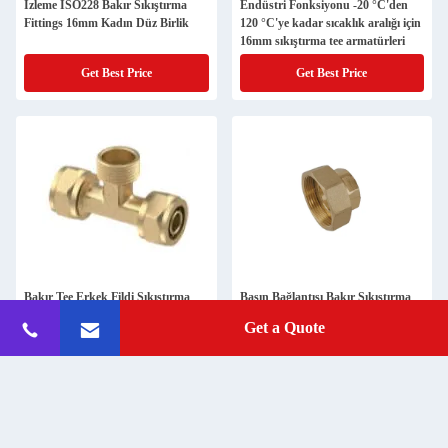
İzleme ISO228 Bakır Sıkıştırma
Endüstri Fonksiyonu -20 °C'den
Fittings 16mm Kadın Düz Birlik
120 °C'ye kadar sıcaklık aralığı için
16mm sıkıştırma tee armatürleri
Get Best Price
Get Best Price
Bakır Tee Erkek Fildi Sıkıştırma
Basın Bağlantısı Bakır Sıkıştırma
Boru Fittings
Fittings BS2779 DIN 259 Stadard
Get a Quote
Get Best Price
Get Best Price