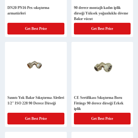
DN20 PN16 Pex sıkıştırma
90 derece montajlı kadın iplik
armatürleri
dirseği Yüksek yoğunluklu dövme
Bakır vücut
Get Best Price
Get Best Price
Sızıntı Yok Bakır Sıkıştırma Aletleri
CE Sertifikası Sıkıştırma Boru
1/2'' ISO 228 90 Derece Dirseği
Fittings 90 derece dirseği Erkek
iplik
Get Best Price
Get Best Price