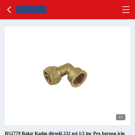
1
/1
BS2779 Bakır Kadın dirseği 232 psi 1/2 inç Pex borusu için