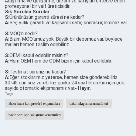
Araştırma ve geliştirme, üretim ve satışları entegre eden
profesyonel bir valf üreticisidir.
Sık Sorulan Sorular
S:
Ürününüzün garanti süresi ne kadar?
A:
Beş yıllık garanti ve kapsamlı satış sonrası işlemimiz var.
S:
MOQ'n nedir?
A:
Bizim MOQ'umuz yok. Büyük bir depomuz var, böylece
malları hemen teslim edebiliriz.
S:
OEM'i kabul edebilir misiniz?
A:
Hem OEM hem de ODM bizim için kabul edilebilir.
S:
Teslimat süreniz ne kadar?
A:
Eğer stoklarımız yeterse, hemen size gönderebiliriz.
30-45 gün söz verebiliriz çünkü 24 saatlik üretim için çok
sayıda otomatik ekipmanımız var.
- Hayır.
Tags:
Bakır hava kompresörü ekipmanları
bakır sıkıştırma armatürleri
bakır boru için sıkıştırma armatürleri