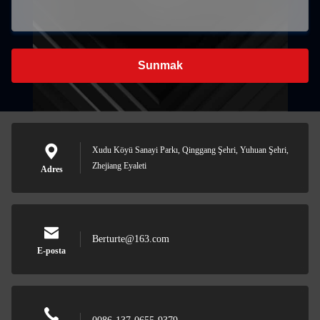
Sunmak
Xudu Köyü Sanayi Parkı, Qinggang Şehri, Yuhuan Şehri,
Zhejiang Eyaleti
Adres
Berturte@163.com
E-posta