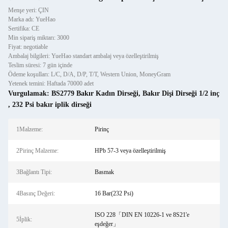
Menşe yeri: ÇIN
Marka adı: YueHao
Sertifika: CE
Min sipariş miktarı: 3000
Fiyat: negotiable
Ambalaj bilgileri: YueHao standart ambalaj veya özelleştirilmiş
Teslim süresi: 7 gün içinde
Ödeme koşulları: L/C, D/A, D/P, T/T, Western Union, MoneyGram
Yetenek temini: Haftada 70000 adet
Vurgulamak:
BS2779 Bakır Kadın Dirseği
,
Bakır Dişi Dirseği 1/2 inç
,
232 Psi bakır iplik dirseği
1Malzeme:
Pirinç
2Pirinç Malzeme:
HPb 57-3 veya özelleştirilmiş
3Bağlantı Tipi:
Basmak
4Basınç Değeri:
16 Bar(232 Psi)
ISO 228「DIN EN 10226-1 ve 8S21'e
5İplik:
eşdeğer」