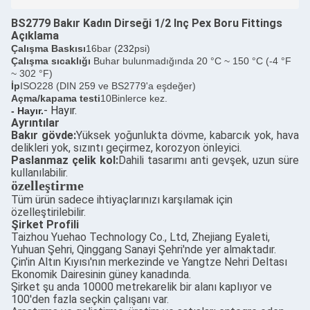
BS2779 Bakır Kadın Dirseği 1/2 Inç Pex Boru Fittings
Açıklama
Çalışma Baskısı
16bar (
232
psi)
Çalışma sıcaklığı
Buhar bulunmadığında 20 °C ~ 150 °C (-4 °F
~ 302 °F)
İp
ISO228 (DIN 259 ve BS2779'a eşdeğer)
Açma/kapama testi
10Binlerce kez.
- Hayır.
- Hayır.
Ayrıntılar
Bakır gövde:
Yüksek yoğunlukta dövme, kabarcık yok, hava
delikleri yok, sızıntı geçirmez, korozyon önleyici.
Paslanmaz çelik kol:
Dahili tasarımı anti gevşek, uzun süre
kullanılabilir.
özelleştirme
Tüm ürün sadece ihtiyaçlarınızı karşılamak için
özelleştirilebilir.
Şirket Profili
Taizhou Yuehao Technology Co., Ltd, Zhejiang Eyaleti,
Yuhuan Şehri, Qinggang Sanayi Şehri'nde yer almaktadır.
Çin'in Altın Kıyısı'nın merkezinde ve Yangtze Nehri Deltası
Ekonomik Dairesinin güney kanadında.
Şirket şu anda 10000 metrekarelik bir alanı kaplıyor ve
100'den fazla seçkin çalışanı var.