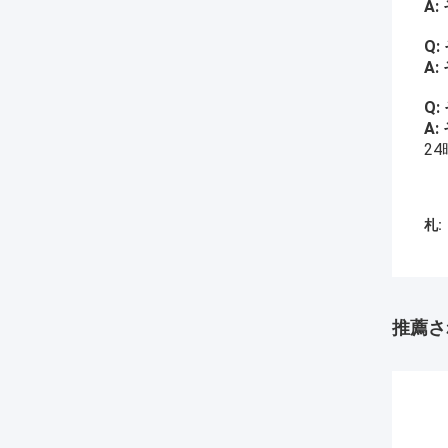
A:
Q:
A:
Q:
A:
2
札:
推薦さ