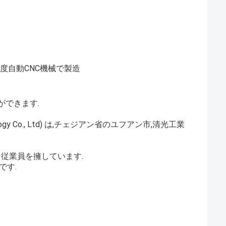
精度自動CNC機械で製造
ができます.
ogy Co., Ltd) は,チェジアン省のユフアン市,清光工業
な従業員を擁しています.
です.