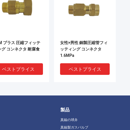
EM ブラス 圧縮フィッテ
女性×男性 銅製圧縮管フィ
ング コンネクタ 耐腐食
ッティング コンネクタ
1.6MPa
ベストプライス
ベストプライス
製品
真鍮の球弁
真鍮製ガスバルブ