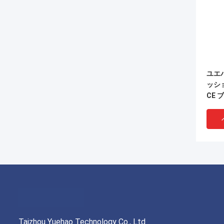
ユエ
ッシ
CE 
ッテ
Taizhou Yuehao Technology Co., Ltd