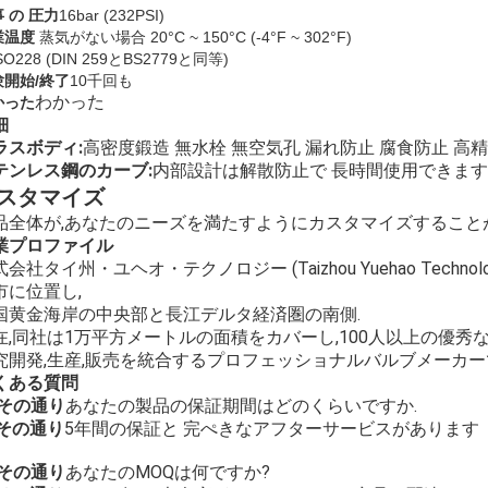
 の 圧力
16bar (
232
PSI)
業温度
蒸気がない場合 20°C ~ 150°C (-4°F ~ 302°F)
SO228 (DIN 259とBS2779と同等)
験開始/終了
10千回も
わかった
かった
細
ラスボディ:
高密度鍛造 無水栓 無空気孔 漏れ防止 腐食防止 高
テンレス鋼のカーブ:
内部設計は解散防止で 長時間使用できます
スタマイズ
品全体が,あなたのニーズを満たすようにカスタマイズすること
業プロファイル
会社タイ州・ユヘオ・テクノロジー (Taizhou Yuehao Technol
市に位置し,
国黄金海岸の中央部と長江デルタ経済圏の南側.
在,同社は1万平方メートルの面積をカバーし,100人以上の優秀
究開発,生産,販売を統合するプロフェッショナルバルブメーカー
くある質問
 その通り
あなたの製品の保証期間はどのくらいですか.
 その通り
5年間の保証と 完ぺきなアフターサービスがあります
 その通り
あなたのMOQは何ですか?