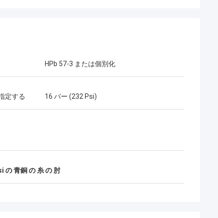
HPb 57-3 または個別化
指定する
16 バー (232 Psi)
Psi の 青銅 の 糸 の 肘