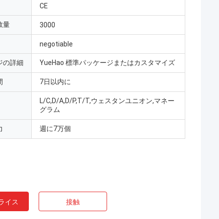
CE
数量
3000
negotiable
ジの詳細
YueHao 標準パッケージまたはカスタマイズ
間
7日以内に
L/C,D/A,D/P,T/T,ウェスタンユニオン,マネー
グラム
力
週に7万個
ライス
接触