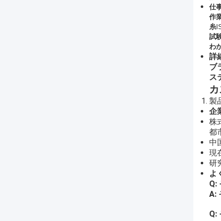
仕事
作
糸
I
試
わ
詳
ブ
ス
カ
製
企
株式
都
中
現
研
よ
Q:
A:
Q: