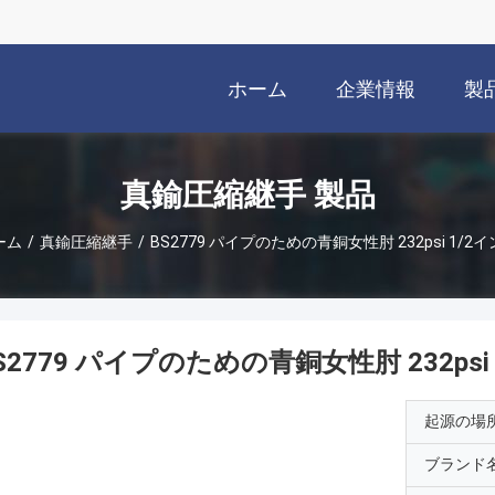
ホーム
企業情報
製
真鍮圧縮継手 製品
ーム
/
真鍮圧縮継手
/
BS2779 パイプのための青銅女性肘 232psi 1/2
S2779 パイプのための青銅女性肘 232psi
起源の場
ブランド