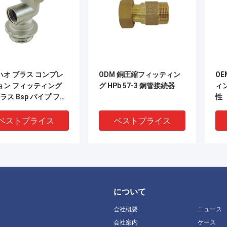
ハオ ブラス コンプレ
ODM 銅圧縮フィッティン
O
ョン フィッティング
グ HPb 57-3 銅管接続器
ィ
ブラス Bsp パイプ フィ
性
ィング 接続
ベストプライス
ベストプライス
について
会社概要
ニュース
会社案内
ケース