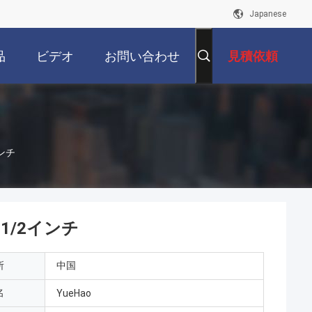
Japanese
品
ビデオ
お問い合わせ
見積依頼
インチ
 1/2インチ
所
中国
名
YueHao