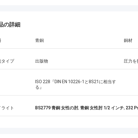
品の詳細
料
青銅
銅材
続タイプ
出版物
圧力を
ISO 228『DIN EN 10226-1と8S21に相当す
る』
イライト
BS2779 青銅 女性の肘
,
青銅 女性肘 1/2 インチ
,
232 