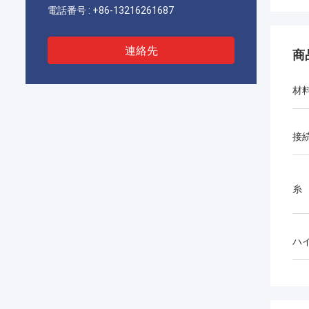
電話番号 :
+86-13216261687
連絡先
商
材
接
糸
ハ