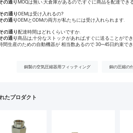
 その通り
MOQは無い.大倉庫があるので,すぐに商品を配達できる
 その通り
OEMは受け入れるの?
 その通り
OEMとODMの両方が私たちには受け入れられます.
 その通り
配達時間はどれくらいですか.
 その通り
商品は,十分なストックがあれば,すぐに送ることができ
4時間生産のための自動機器が 相当数あるので 30~45日約束で
銅製の空気圧縮器用フィッティング
銅の圧縮の
れたプロダクト