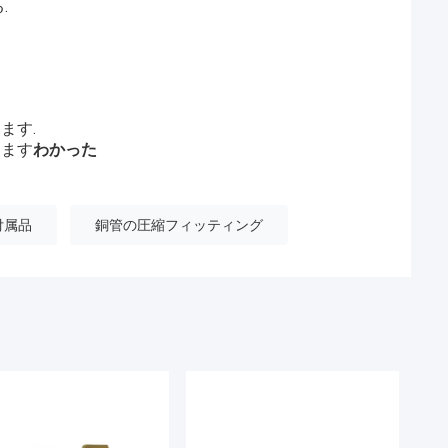
.
ます.
きます
わかった
付属品
銅管の圧縮フィッティング