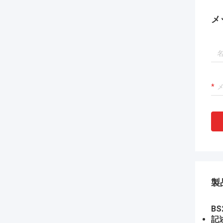
メ
製
B
記