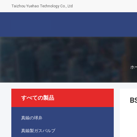
Taizhou Yuehao Technology Co., Ltd
ホ
すべての製品
B
真鍮の球弁
真鍮製ガスバルブ