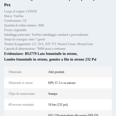
Pex
Luogo di origine: CINESE
Marca: YueHao
Certificazione: CE
Quantità di ordine minimo: 3000
Prezzo: negotiable
Imballaggi particolari: YueHao imballaggio standard o personalizzato
Tempi di consegna: entro 7 giorni
Termini di pagamento: L/C, D/A, D/P, T/T, Western Union, MoneyGram
Capacità di alimentazione: 70000 pezzi a settimana
Evidenziare:
BS2779 Lato femminile in ottone
,
Lombo femminile in ottone
,
gomito a filo in ottone 232 Psi
1Materiale:
Altri prodotti
2Materiale in ottone:
HPb 57-3 o su misura
3Tipo di connessione:
Stampa
4Pressione nominale:
16 bar (232 psi)
ISO 228‹equivalente alle norme DIN EN