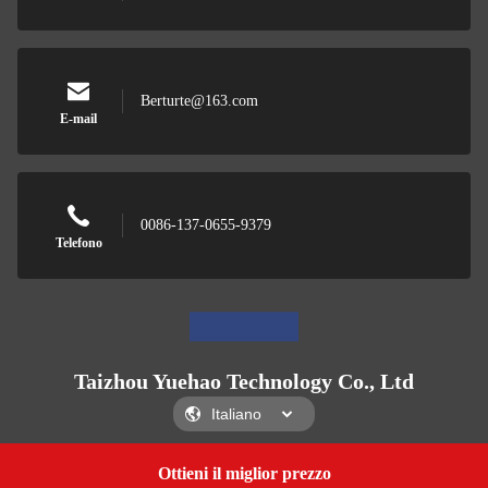
Berturte@163.com
E-mail
0086-137-0655-9379
Telefono
Taizhou Yuehao Technology Co., Ltd
Ottieni il miglior prezzo
Get a Quote
Taizhou Yuehao Technology Co., Ltd