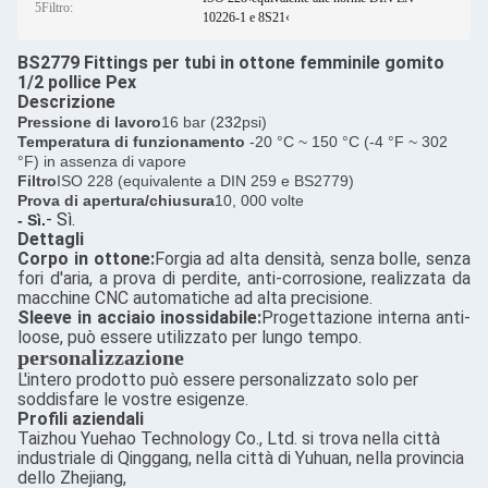
5Filtro:
10226-1 e 8S21‹
BS2779 Fittings per tubi in ottone femminile gomito
1/2 pollice Pex
Descrizione
Pressione di lavoro
16 bar (
232
psi)
Temperatura di funzionamento
-20 °C ~ 150 °C (-4 °F ~ 302
°F) in assenza di vapore
Filtro
ISO 228 (equivalente a DIN 259 e BS2779)
Prova di apertura/chiusura
10, 000 volte
- Sì.
- Sì.
Dettagli
Corpo in ottone:
Forgia ad alta densità, senza bolle, senza
fori d'aria, a prova di perdite, anti-corrosione, realizzata da
macchine CNC automatiche ad alta precisione.
Sleeve in acciaio inossidabile:
Progettazione interna anti-
loose, può essere utilizzato per lungo tempo.
personalizzazione
L'intero prodotto può essere personalizzato solo per
soddisfare le vostre esigenze.
Profili aziendali
Taizhou Yuehao Technology Co., Ltd. si trova nella città
industriale di Qinggang, nella città di Yuhuan, nella provincia
dello Zhejiang,