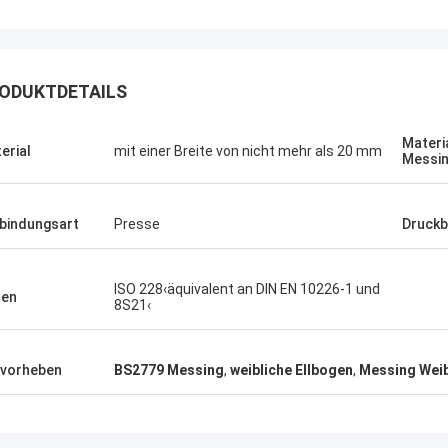
ODUKTDETAILS
Materi
erial
mit einer Breite von nicht mehr als 20 mm
Messi
bindungsart
Presse
Druck
ISO 228‹äquivalent an DIN EN 10226-1 und
den
8S21‹
vorheben
BS2779 Messing
,
weibliche Ellbogen
,
Messing Weibl