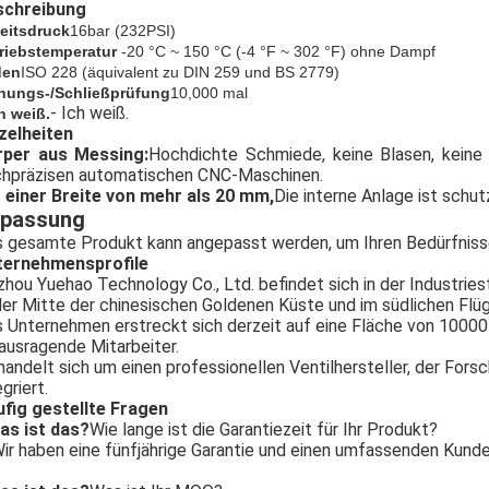
schreibung
eitsdruck
16bar (
232
PSI)
riebstemperatur
-20 °C ~ 150 °C (-4 °F ~ 302 °F) ohne Dampf
den
ISO 228 (äquivalent zu DIN 259 und BS 2779)
nungs-/Schließprüfung
10,000 mal
- Ich weiß.
ch weiß.
zelheiten
rper aus Messing:
Hochdichte Schmiede, keine Blasen, keine L
hpräzisen automatischen CNC-Maschinen.
 einer Breite von mehr als 20 mm,
Die interne Anlage ist schu
passung
 gesamte Produkt kann angepasst werden, um Ihren Bedürfniss
ternehmensprofile
zhou Yuehao Technology Co., Ltd. befindet sich in der Industries
der Mitte der chinesischen Goldenen Küste und im südlichen Flü
 Unternehmen erstreckt sich derzeit auf eine Fläche von 1000
ausragende Mitarbeiter.
handelt sich um einen professionellen Ventilhersteller, der Fors
egriert.
fig gestellte Fragen
as ist das?
Wie lange ist die Garantiezeit für Ihr Produkt?
ir haben eine fünfjährige Garantie und einen umfassenden Kunde