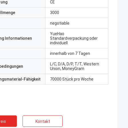
erung
CE
ellmenge
3000
negotiable
YueHao
ng Informationen
Standardverpackung oder
individuell
innerhalb von 7 Tagen
L/C, D/A, D/P, T/T, Western
bedingungen
Union, MoneyGram
gsmaterial-Fähigkeit
70000 Stück pro Woche
eis
Kontakt