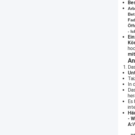
Be
Arb
Bet
Fa
Öff
- I
Ein
Kö
hoc
mit
An
Das
Un
Tai
In 
Das
her
Es 
int
Häu
- W
A:
W