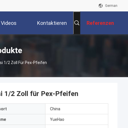
German
Videos
Kontaktieren
Referenzen
Sie Uns
odukte
 1/2 Zoll Für Pex-Pfeifen
 1/2 Zoll für Pex-Pfeifen
sort
China
ame
YueHao