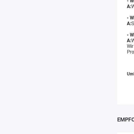
- W
A:
W
- W
A:
S
- W
A:
W
Wir
Pro
Umb
EMPFO