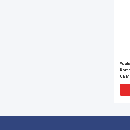
Yueh
Komp
CE M
Rohr
Verb