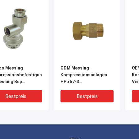
ao Messing
ODM Messing-
OE
ressionsbefestigungen
Kompressionsanlagen
Ko
essing Bsp
HPb 57-3
Ve
befestigungen
Messingrohranschlüsse
Kor
indung
Bestpreis
Bestpreis