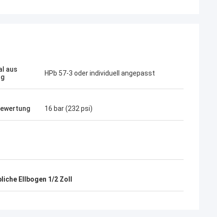
al aus
HPb 57-3 oder individuell angepasst
ng
bewertung
16 bar (232 psi)
iche Ellbogen 1/2 Zoll