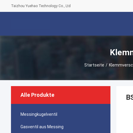
Taizhou Yuehao Technology Co., Ltd
Klemm
Startseite
/
Klemmversc
Alle Produkte
BS
Messingkugelventil
Gasventil aus Messing