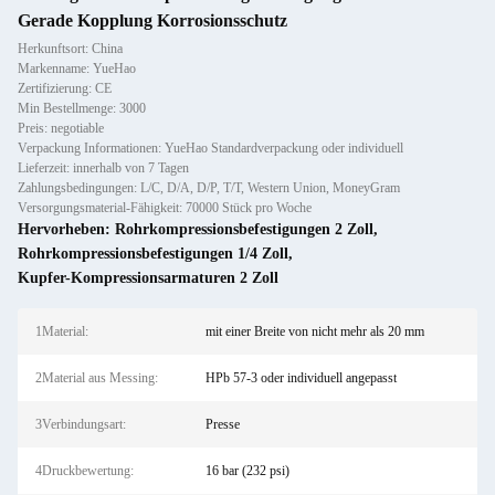
Gerade Kopplung Korrosionsschutz
Herkunftsort: China
Markenname: YueHao
Zertifizierung: CE
Min Bestellmenge: 3000
Preis: negotiable
Verpackung Informationen: YueHao Standardverpackung oder individuell
Lieferzeit: innerhalb von 7 Tagen
Zahlungsbedingungen: L/C, D/A, D/P, T/T, Western Union, MoneyGram
Versorgungsmaterial-Fähigkeit: 70000 Stück pro Woche
Hervorheben:
Rohrkompressionsbefestigungen 2 Zoll
,
Rohrkompressionsbefestigungen 1/4 Zoll
,
Kupfer-Kompressionsarmaturen 2 Zoll
1Material:
mit einer Breite von nicht mehr als 20 mm
2Material aus Messing:
HPb 57-3 oder individuell angepasst
3Verbindungsart:
Presse
4Druckbewertung:
16 bar (232 psi)