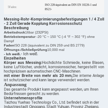
ISO 228‹äquivalent an DIN EN 10226-1 und
5Faden:
8S21‹
Messing-Rohr-Komprimierungsbefestigungen 1 / 4 Zoll
- 2 Zoll Gerade Kopplung Korrosionsschutz
Beschreibung
Arbeitsdruck
16bar (
232
PSI)
Betriebstemperatur
-20 °C ~ 150 °C (-4 °F ~ 302 °F) ohne
Dampf
Faden
ISO 228 (äquivalent zu DIN 259 und BS 2779)
Öffnungs-/Schließprüfung
10,000 mal
- Ich weiß.
- Ich weiß.
Einzelheiten
Körper aus Messing:
Hochdichte Schmiede, keine Blasen,
keine Luftlöcher, undicht, korrosionssicher, hergestellt von
hochpräzisen automatischen CNC-Maschinen.
mit einer Breite von mehr als 20 mm,
Die interne Anlage
ist schutzsicher und kann lange verwendet werden.
Anpassung
Das gesamte Produkt kann angepasst werden, um Ihren
Bedürfnissen gerecht zu werden.
Unternehmensprofile
Taizhou Yuehao Technology Co., Ltd. befindet sich in der
Industriestadt Qinggang, Stadt Yuhuan, Provinz Zhejiang,