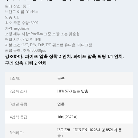
원래 장소: 중국
브랜드 이름: YueHao
인증: CE
최소 주문 수량: 3000
가격: negotiable
포장 세부 사항: YueHao 표준 포장 또는 맞춤형
배달 시간: 7 일 이내에
지불 조건: L/C, D/A, D/P, T/T, 웨스턴 유니온, 머니그램
공급 능력: 주 당 70000pcs
강조하다:
파이프 압축 장착 2 인치
,
파이프 압축 픽팅 1/4 인치
,
구리 압축 피팅 2 인치
1소재:
금속
2금속 소재:
HPb 57-3 또는 맞춤
3연결 유형:
언론
4압력 등급:
16바(232Psi)
ISO 228 「DIN EN 10226-1 및 8S21과 동
5스레드:
등」