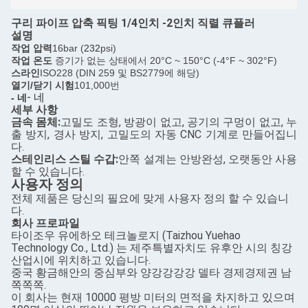
구리 파이프 압축 픽팅 1/4인치 -2인치 직렬 큐플러
설명
작업 압력
16bar (
232
psi)
작업 온도
증기가 없는 상태에서 20°C ~ 150°C (-4°F ~ 302°F)
스라인
ISO228 (DIN 259 및 BS2779에 해당)
열기/닫기 시험
101,000번
- 네
- 네
세부 사항
금속 몸체:
고밀도 조형, 방광이 없고, 공기의 구멍이 없고, 누
출 방지, 경사 방지, 고밀도의 자동 CNC 기계로 만들어집니
다.
스테인리스 스틸 수갑:
안쪽 설계는 안방완성, 오랫동안 사용
할 수 있습니다.
사용자 정의
전체 제품은 당신의 필요에 맞게 사용자 정의 할 수 있습니
다.
회사 프로파일
타이조우 유에하오 테크놀로지 (Taizhou Yuehao
Technology Co., Ltd.) 는 제주특별자치도 유후안 시의 칭강
산업시에 위치하고 있습니다.
중국 황금해안의 중심부와 양강강강강 델타 경제경제권 남
쪽쪽쪽.
이 회사는 현재 10000 평방 미터의 면적을 차지하고 있으며